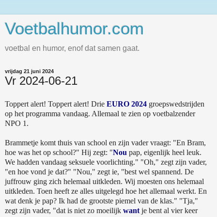
Voetbalhumor.com
voetbal en humor, enof dat samen gaat.
vrijdag 21 juni 2024
Vr 2024-06-21
Toppert alert! Toppert alert! Drie
EURO 2024
groepswedstrijden
op het programma vandaag. Allemaal te zien op voetbalzender
NPO 1.
Brammetje komt thuis van school en zijn vader vraagt: "En Bram,
hoe was het op school?" Hij zegt: "
Nou
pap, eigenlijk heel leuk.
We hadden vandaag seksuele voorlichting." "Oh," zegt zijn vader,
"en hoe vond je dat?" "Nou," zegt ie, "best wel spannend. De
juffrouw ging zich helemaal uitkleden. Wij moesten ons helemaal
uitkleden. Toen heeft ze alles uitgelegd hoe het allemaal werkt. En
wat denk je pap? Ik had de grootste piemel van de klas." "Tja,"
zegt zijn vader, "dat is niet zo moeilijk
want
je bent al vier keer