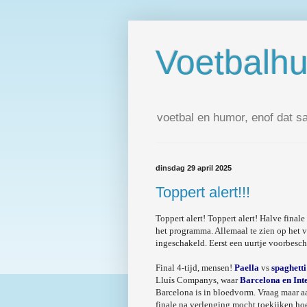
Voetbalh
voetbal en humor, enof dat s
dinsdag 29 april 2025
Toppert alert!!!
Toppert alert! Toppert alert! Halve fina
het programma. Allemaal te zien op het v
ingeschakeld. Eerst een uurtje voorbesc
Final 4-tijd, mensen!
Paella
vs
spaghetti
Lluís Companys, waar
Barcelona en Int
Barcelona is in bloedvorm. Vraag maar a
finale na verlenging mocht toekijken h