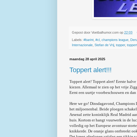
Gepost door
Voetbalhumor.com
op
22:03
Labels:
#barint
,
#cl
,
champions league
,
Denz
Internazionale
,
Stefan de Vrij
,
topper
,
toppert
maandag 28 april 2025
Toppert alert!!!
Toppert alert! Toppert alert! Eerste hal
kiezen. Allemaal te zien op het vrije Zi
Eerst een uurtje voorbeschouwen en dan 
Here we go! Dinsdagavond, Champions 
het miljoenenbal. Beide ploegen schakel
Arsenal zette koninklijk Real Madrid aa
huis. Kortom er hangt vuurwerk in de lu
volledig op het Europese avontuur storten
knikkerde. De oranje glans ontbreekt oo
Dat kreeg afgelopen vrijdag een tikkie 