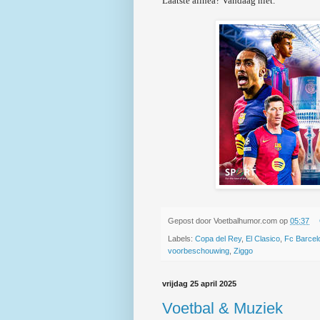
Laatste alinea? Vandaag niet.
Gepost door
Voetbalhumor.com
op
05:37
Labels:
Copa del Rey
,
El Clasico
,
Fc Barcel
voorbeschouwing
,
Ziggo
vrijdag 25 april 2025
Voetbal & Muziek