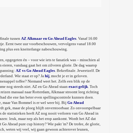
finale tussen
AZ Alkmaar en Go Ahead Eagles
. Vanaf 16.00
ltje. Eerst twee uur voorbeschouwen, vervolgens vanaf 18.00
iking plus een kneiterlange nabeschouwing.
n, opgegeten én – voor wie iets te fanatiek was – misschien al
 eieren, vandaag gaat het om zilveren glorie. De dag waarop
 spanning:
AZ vs Go Ahead Eagles
. Bekerfinale. Jeweetzelf. De
derland. Wie staat er op? Ja
hij
, mocht je er in geloven.
nenappel toffee? Niemand weet het. Zelfs een blik op de
omme nog steeds niet. AZ en Go Ahead staan
exact gelijk
. Toch
 reizen massaal naar Rotterdam, Alkmaar stroomt leeg richting
l had die ene fan beter even spellingscontrole kunnen doen.
, maar Van Bommel is er wel weer bij. Bij
Go Ahead
t gek, maar de ploeg blijft onverstoorbaar. Zo onvoorspelbaar
ns de statistieken heeft AZ nog nooit verloren van Go Ahead in
hazen: leuk, maar nep als het erop aankomt. Wordt het AZ dat
ft Go Ahead pure cup history? Wie pakt 'm? De trofee, de glorie,
ch, weten wij veel, wij gaan gewoon achterover leunen,