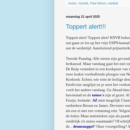
music
,
muziek
,
Paul Simon
,
voetbal
maandag 21 april 2025
Toppert alert!!!
Toppert alert! Toppert alert! KNVB beker
uur gaan ze los op het vrije ESPN-kanaa
uur de wedstrijd. Aansluitend prijsuitre
Tweede Paasdag. Alle eieren zijn gevonde
herkauwd. Maar vandaag gaat het niet om
De Kuip verandert in een kookpunt van
twee leukst voetballende ploegen van Ne
Koekoek. Echter, wie wint de heilige den
Eredivisie ranglijst en je weet het verd
voelt het anders vandaag. Go Ahead-fans
havenstad en de
tattoo's
zijn al gezet. A
Foutje, bedankt.
AZ
mist mogelijk Clasie
ontbreken Breum en James. Deventer word
als een ei met een verrassing erin. Volge
de beker. Maar statistieken zijn als paas
eindelijk z'n status waarmaakt? Of schrij
de...
dennenappel
? Onze voorspelling? A