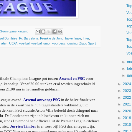
Top
Voe
Top
Top
Geen opmerkingen:
Voe
el Dumfries
,
Fc Barcelona
,
Frenkie de Jong
,
halve finale
,
Inter
,
Top
 alert
,
UEFA
,
voetbal
,
voetbalhumor
,
voorbeschouwing
,
Ziggo Sport
Top
Voe
►
ma
►
fe
►
ja
ve finale Champions League pot tussen
Arsenal en PSG
voor
ggo-kanaaltje. Vanaf 20.00 uur kan er al worden ingeschakeld.
►
2024
om 21.00 uur is het smullen geblazen.
►
2023
►
2022
League avond.
Arsenal ontvangt PSG
in de halve finale van
►
2021
den in de kwartfinale hun tegenstanders vakkundig uit:
n de kant, PSG stuurde Aston Villa beleefd doch dringend naar
►
2020
cht. De Londenaren zijn in bloedvorm en kunnen zich nu
►
2019
, sinds Liverpool hen officieel uit de Premier League-titelrace
►
2018
k niet:
Jurrien Timber
is er weer bij! PSG daarentegen... tja.
van OGC Nice en zag een ongeslagen reeks van 30 wedstrijden
►
2017