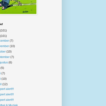
ief
(101)
(101)
cember
(7)
vember
(10)
tober
(10)
ptember
(7)
gustus
(6)
i
(5)
ni
(7)
i
(10)
il
(12)
pert alert!!!
pert alert!!!
pert alert!!!
tbal & Muziek