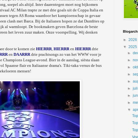
ng, soepel als altijd. Inter daarentegen moet nog bijkomen
srivaal AC Milan trapte ze met drie goals uit de Coppa Italia en
assen tegen AS Roma waardoor het kampioenschap in gevaar
een clash met Barca. Bij de Italianen hopen ze dat Dumfries op
ijnlijk al warmloopt. De bookmakers geven Barcelona de beste
Blogarch
dereen het leven zuur maken. Onze voorspelling. Wij denken
►
2026
▼
2025
mee door te komen zie
HIERRR
,
HIERRR
en
HIERRR
drie
►
de
RRR
en
DAARRR
drie prachtsongs zo van het WWW voor je
che Champions League-avond. Bier in de aanslag, siësta slaan
►
no
ol Spaanse flair en Italiaanse drama's. Tiki-taka versus de bus
►
ok
koekeloeren mensen!
►
se
►
au
►
jul
►
ju
►
me
▼
apr
Top
Top
Top
Voe