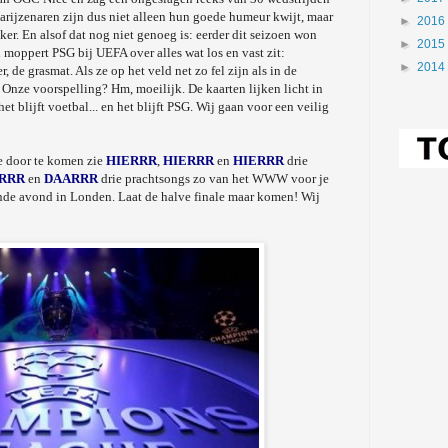
Parijzenaren zijn dus niet alleen hun goede humeur kwijt, maar
►
2016
er. En alsof dat nog niet genoeg is: eerder dit seizoen won
►
2015
moppert PSG bij UEFA over alles wat los en vast zit:
►
2014
, de grasmat. Als ze op het veld net zo fel zijn als in de
 Onze voorspelling? Hm, moeilijk. De kaarten lijken licht in
t blijft voetbal... en het blijft PSG. Wij gaan voor een veilig
e door te komen zie
HIERRR
,
HIERRR
en
HIERRR
drie
RRR
en
DAARRR
drie prachtsongs zo van het WWW voor je
rende avond in Londen. Laat de halve finale maar komen! Wij