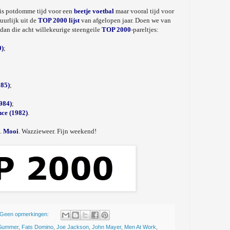
 is potdomme tijd voor een
beetje voetbal
maar vooral tijd voor
uurlijk uit de
TOP 2000 lijst
van afgelopen jaar. Doen we van
 dan die acht willekeurige steengeile
TOP 2000
-pareltjes:
0)
;
985)
;
984)
;
ce (1982)
.
k.
Mooi
. Wazzieweer. Fijn weekend!
Geen opmerkingen:
Summer
,
Fats Domino
,
Joe Jackson
,
John Mayer
,
Men At Work
,