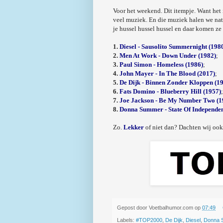
Voor het weekend. Dit itempje. Want het
veel muziek. En die muziek halen we nat
je hussel hussel hussel en daar komen ze
1.
Diesel - Sausolito Summernight (198
2.
Men At Work - Down Under (1982)
;
3.
Paul Simon - Homeless (1986)
;
4.
John Mayer - In The Blood (2017)
;
5.
De Dijk - Binnen Zonder Kloppen (1
6.
Fats Domino - Blueberry Hill (1957)
;
7.
Joe Jackson - Be My Number Two (1
8.
Donna Summer - State Of Independen
Zo.
Lekker
of niet dan? Dachten wij oo
Gepost door
Voetbalhumor.com
op
07:49
Labels:
#TOP2000
,
De Dijk
,
Diesel
,
Donna 