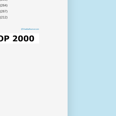
(264)
(267)
(212)
@Voetbalhumorcom