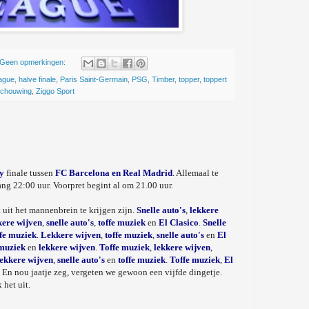
Geen opmerkingen:
ague
,
halve finale
,
Paris Saint-Germain
,
PSG
,
Timber
,
topper
,
toppert
schouwing
,
Ziggo Sport
y
finale tussen
FC Barcelona en Real Madrid
. Allemaal te
ang 22:00 uur. Voorpret begint al om 21.00 uur.
 uit het mannenbrein te krijgen zijn.
Snelle auto's
,
lekkere
ere wijven
,
snelle auto's
,
toffe muziek
en
El Clasico
.
Snelle
ffe muziek
.
Lekkere wijven
,
toffe muziek
,
snelle auto's
en
El
 muziek
en
lekkere wijven
.
Toffe muziek
,
lekkere wijven
,
lekkere wijven
,
snelle auto's
en
toffe muziek
.
Toffe muziek
,
El
. En nou jaatje zeg, vergeten we gewoon een vijfde dingetje.
 het uit.