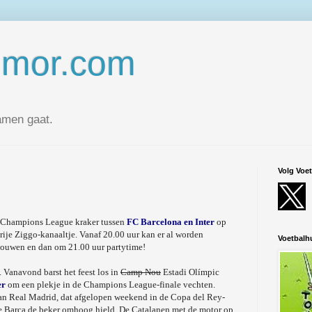
umor.com
amen gaat.
Volg Voe
le Champions League kraker tussen
FC Barcelona en Inter
op
rije Ziggo-kanaaltje. Vanaf 20.00 uur kan er al worden
Voetbal
houwen en dan om 21.00 uur partytime!
. Vanavond barst het feest los in
Camp Nou
Estadi Olímpic
er
om een plekje in de Champions League-finale vechten.
an Real Madrid, dat afgelopen weekend in de Copa del Rey-
oe Barça de beker omhoog hield. De Catalanen met de motor op