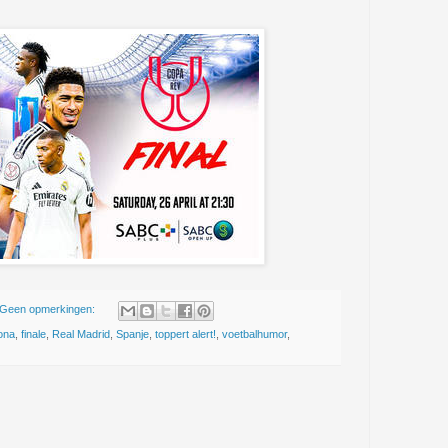
Geen opmerkingen:
ona
,
finale
,
Real Madrid
,
Spanje
,
toppert alert!
,
voetbalhumor
,