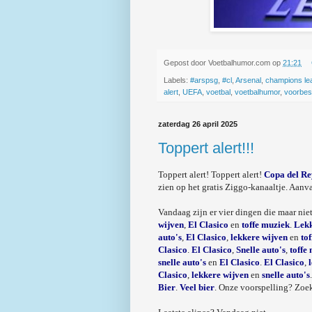
Gepost door
Voetbalhumor.com
op
21:21
Labels:
#arspsg
,
#cl
,
Arsenal
,
champions le
alert
,
UEFA
,
voetbal
,
voetbalhumor
,
voorbe
zaterdag 26 april 2025
Toppert alert!!!
Toppert alert! Toppert alert!
Copa del Re
zien op het gratis Ziggo-kanaaltje. Aanv
Vandaag zijn er vier dingen die maar niet
wijven
,
El Clasico
en
toffe muziek
.
Lekk
auto's
,
El Clasico
,
lekkere wijven
en
to
Clasico
.
El Clasico
,
Snelle auto's
,
toffe
snelle auto's
en
El Clasico
.
El Clasico
,
Clasico
,
lekkere wijven
en
snelle auto's
Bier
.
Veel bier
. Onze voorspelling? Zoek