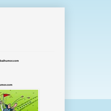
tbalhumor.com
humor.com