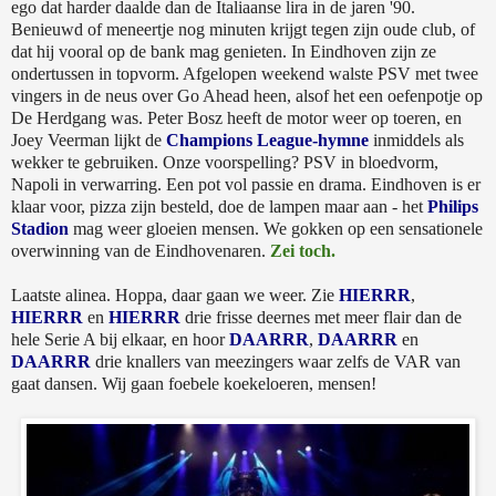
ego dat harder daalde dan de Italiaanse lira in de jaren '90.
Benieuwd of meneertje nog minuten krijgt tegen zijn oude club, of
dat hij vooral op de bank mag genieten. In Eindhoven zijn ze
ondertussen in topvorm. Afgelopen weekend walste PSV met twee
vingers in de neus over Go Ahead heen, alsof het een oefenpotje op
De Herdgang was. Peter Bosz heeft de motor weer op toeren, en
Joey Veerman lijkt de
Champions League-hymne
inmiddels als
wekker te gebruiken. Onze voorspelling? PSV in bloedvorm,
Napoli in verwarring. Een pot vol passie en drama. Eindhoven is er
klaar voor, pizza zijn besteld, doe de lampen maar aan - het
Philips
Stadion
mag weer gloeien mensen. We gokken op een sensationele
overwinning van de Eindhovenaren.
Zei toch.
Laatste alinea. Hoppa, daar gaan we weer. Zie
HIERRR
,
HIERRR
en
HIERRR
drie frisse deernes met meer flair dan de
hele Serie A bij elkaar, en hoor
DAARRR
,
DAARRR
en
DAARRR
drie knallers van meezingers waar zelfs de VAR van
gaat dansen. Wij gaan foebele koekeloeren, mensen!