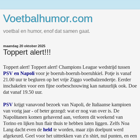
Voetbalhumor.com
voetbal en humor, enof dat samen gaat.
maandag 20 oktober 2025
Toppert alert!!!
Toppert alert! Toppert alert! Champions League wedstrijd tussen
PSV en Napoli
voor je boeruh-boeruh-boeruhkiel. Potje is vanaf
21.00 uur te begluren op het vrije Ziggo voetbalzendertje. Eerder
inschakelen voor een fijne oorbeschouwing kan natuurlijk ook. Doe
dat vanaf 19.50 uur.
PSV
krijgt vanavond bezoek van Napoli, de Italiaanse kampioen
van vorig jaar - of beter gezegd: wat er nog van over is. De
Napolitanen komen gehavend aan, verloren dit weekend van
Torino en lijken hun flair thuis te hebben laten liggen. Zelfs Noa
Lang dacht even de
held
te worden, maar zijn doelpunt werd
afgekeurd. Geel voor het uittrekken van z'n shirt, nul punten, en een