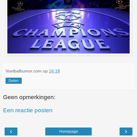
Voetbalhumor.com
op
16:18
Delen
Geen opmerkingen:
Een reactie posten
‹
›
Homepage