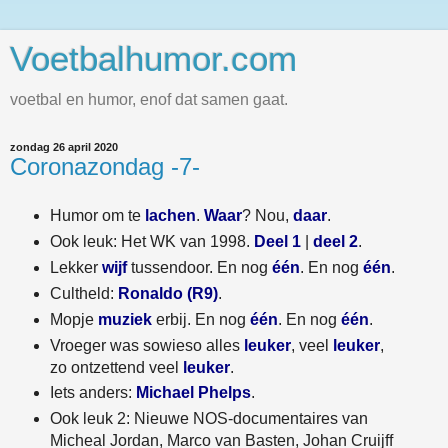
Voetbalhumor.com
voetbal en humor, enof dat samen gaat.
zondag 26 april 2020
Coronazondag -7-
Humor om te
lachen
.
Waar
? Nou,
daar
.
Ook leuk: Het WK van 1998.
Deel 1
|
deel 2
.
Lekker
wijf
tussendoor. En nog
één
. En nog
één
.
Cultheld:
Ronaldo (R9)
.
Mopje
muziek
erbij. En nog
één
. En nog
één
.
Vroeger was sowieso alles
leuker
, veel
leuker
,
zo ontzettend veel
leuker
.
Iets anders:
Michael Phelps
.
Ook leuk 2: Nieuwe NOS-documentaires van
Micheal Jordan, Marco van Basten, Johan Cruijff