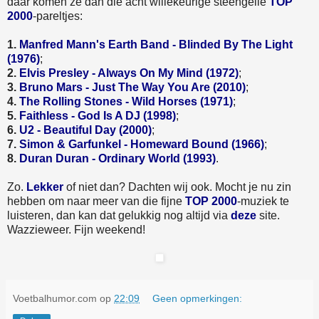
daar komen ze dan die acht willekeurige steengeile
TOP
2000
-pareltjes:
1.
Manfred Mann's Earth Band - Blinded By The Light
(1976)
;
2.
Elvis Presley - Always On My Mind (1972)
;
3.
Bruno Mars - Just The Way You Are (2010)
;
4.
The Rolling Stones - Wild Horses (1971)
;
5.
Faithless - God Is A DJ (1998)
;
6.
U2 - Beautiful Day (2000)
;
7.
Simon & Garfunkel - Homeward Bound (1966)
;
8.
Duran Duran - Ordinary World (1993)
.
Zo.
Lekker
of niet dan? Dachten wij ook. Mocht je nu zin
hebben om naar meer van die fijne
TOP 2000
-muziek te
luisteren, dan kan dat gelukkig nog altijd via
deze
site.
Wazzieweer. Fijn weekend!
Voetbalhumor.com
op
22:09
Geen opmerkingen: