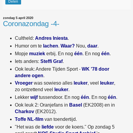
Delen
zondag 5 april 2020
Coronazondag -4-
Cultheld:
Andres Iniesta
.
Humor om te
lachen
.
Waar?
Nou,
daar
.
Mopje
muziek
erbij. En nog
één
. En nog
één
.
Iets anders:
Steffi Graf
.
Ook leuk: Andere Tijden Sport -
WK '78 door
andere ogen
.
Vroeger
was sowieso alles
leuker
, veel
leuker
,
zo ontzettend veel
leuker
.
Lekker
wijf
tussendoor. En nog
één
. En nog
één
.
Ook leuk 2: Oranjefans in
Basel
(EK2008) en in
Charkov
(EK2012).
Toffe NL-film
van toendertijd.
"Het was de
liefde
voor de koers." Op zondag 5