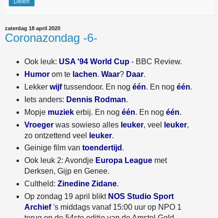
Delen
zaterdag 18 april 2020
Coronazondag -6-
Ook leuk:
USA '94 World Cup
- BBC Review.
Humor
om te
lachen
.
Waar
?
Daar
.
Lekker
wijf
tussendoor. En nog
één
. En nog
één
.
Iets anders:
Dennis Rodman
.
Mopje
muziek
erbij. En nog
één
. En nog
één
.
Vroeger
was sowieso alles
leuker
, veel
leuker
,
zo ontzettend veel
leuker
.
Geinige film van
toendertijd
.
Ook leuk 2: Avondje
Europa League
met
Derksen, Gijp en Genee.
Cultheld:
Zinedine Zidane
.
Op zondag 19 april blikt
NOS Studio Sport
Archief
's middags vanaf 15:00 uur op NPO 1
terug op de 54ste editie van de Amstel Gold