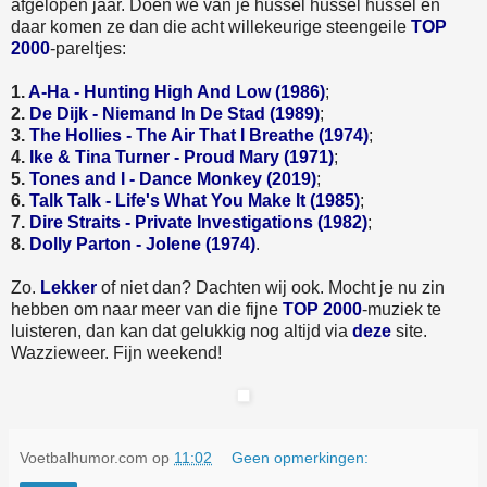
afgelopen jaar. Doen we van je hussel hussel hussel en
daar komen ze dan die acht willekeurige steengeile
TOP
2000
-pareltjes:
1.
A-Ha - Hunting High And Low (1986)
;
2.
De Dijk - Niemand In De Stad (1989)
;
3.
The Hollies - The Air That I Breathe (1974)
;
4.
Ike & Tina Turner - Proud Mary (1971)
;
5.
Tones and I - Dance Monkey (2019)
;
6.
Talk Talk - Life's What You Make It (1985)
;
7.
Dire Straits - Private Investigations (1982)
;
8.
Dolly Parton - Jolene (1974)
.
Zo.
Lekker
of niet dan? Dachten wij ook. Mocht je nu zin
hebben om naar meer van die fijne
TOP 2000
-muziek te
luisteren, dan kan dat gelukkig nog altijd via
deze
site.
Wazzieweer. Fijn weekend!
Voetbalhumor.com
op
11:02
Geen opmerkingen: