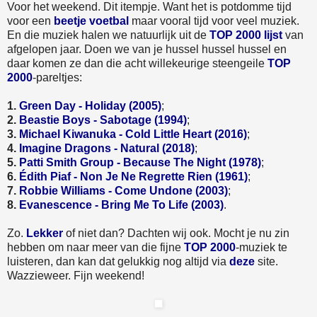
Voor het weekend. Dit itempje. Want het is potdomme tijd
voor een
beetje voetbal
maar vooral tijd voor veel muziek.
En die muziek halen we natuurlijk uit de
TOP 2000 lijst
van
afgelopen jaar. Doen we van je hussel hussel hussel en
daar komen ze dan die acht willekeurige steengeile
TOP
2000
-pareltjes:
1.
Green Day - Holiday (2005)
;
2.
Beastie Boys - Sabotage (1994)
;
3.
Michael Kiwanuka - Cold Little Heart (2016)
;
4.
Imagine Dragons - Natural (2018)
;
5.
Patti Smith Group - Because The Night (1978)
;
6.
Édith Piaf - Non Je Ne Regrette Rien (1961)
;
7.
Robbie Williams - Come Undone (2003)
;
8.
Evanescence - Bring Me To Life (2003)
.
Zo.
Lekker
of niet dan? Dachten wij ook. Mocht je nu zin
hebben om naar meer van die fijne
TOP 2000
-muziek te
luisteren, dan kan dat gelukkig nog altijd via
deze
site.
Wazzieweer. Fijn weekend!