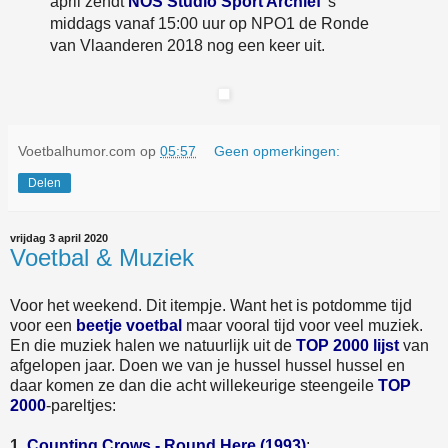
april zendt
NOS Studio Sport Archief
's
middags vanaf 15:00 uur op NPO1 de Ronde
van Vlaanderen 2018 nog een keer uit.
Voetbalhumor.com
op
05:57
Geen opmerkingen:
Delen
vrijdag 3 april 2020
Voetbal & Muziek
Voor het weekend. Dit itempje. Want het is potdomme tijd
voor een
beetje voetbal
maar vooral tijd voor veel muziek.
En die muziek halen we natuurlijk uit de
TOP 2000 lijst
van
afgelopen jaar. Doen we van je hussel hussel hussel en
daar komen ze dan die acht willekeurige steengeile
TOP
2000
-pareltjes:
1.
Counting Crows - Round Here (1993)
;