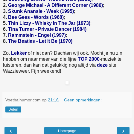
2.
George Michael - A Different Corner (1986)
;
3.
Skunk Anansie - Weak (1995)
;
4.
Bee Gees - Words (1968)
;
5.
Thin Lizzy - Whisky In The Jar (1973)
;
6.
Tina Turner - Private Dancer (1984)
;
7.
Rammstein - Engel (1997)
;
8.
The Beatles - Let It Be (1970)
.
Zo.
Lekker
of niet dan? Dachten wij ook. Mocht je nu zin
hebben om naar meer van die fijne
TOP 2000
-muziek te
luisteren, dan kan dat gelukkig nog altijd via
deze
site.
Wazzieweer. Fijn weekend!
Voetbalhumor.com
op
21:16
Geen opmerkingen:
Delen
‹
›
Homepage