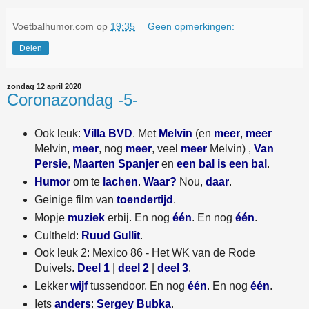
Voetbalhumor.com
op
19:35
Geen opmerkingen:
Delen
zondag 12 april 2020
Coronazondag -5-
Ook leuk:
Villa BVD
. Met
Melvin
(en
meer
,
meer
Melvin,
meer
, nog
meer
, veel
meer
Melvin) ,
Van
Persie
,
Maarten Spanjer
en
een bal is een bal
.
Humor
om te
lachen
.
Waar?
Nou,
daar
.
Geinige film van
toendertijd
.
Mopje
muziek
erbij. En nog
één
. En nog
één
.
Cultheld:
Ruud Gullit
.
Ook leuk 2: Mexico 86 - Het WK van de Rode
Duivels.
Deel 1
|
deel 2
|
deel 3
.
Lekker
wijf
tussendoor. En nog
één
. En nog
één
.
Iets
anders
:
Sergey Bubka
.