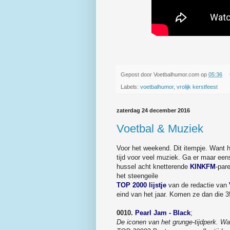
Gepost door
Voetbalhumor.com
op
05:36
Labels:
voetbalhumor
,
vrolijk kerstfeest
zaterdag 24 december 2016
Voetbal & Muziek
Voor het weekend. Dit itempje. Want 
tijd voor veel muziek. Ga er maar ee
hussel acht knetterende
KINKFM
-par
het steengeile
TOP 2000 lijstje
van de redactie van
eind van het jaar. Komen ze dan die 3
0010.
Pearl Jam - Black
;
De iconen van het grunge-tijdperk. W