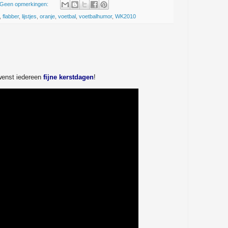
Geen opmerkingen:
,
flabber
,
lijstjes
,
oranje
,
voetbal
,
voetbalhumor
,
WK2010
enst iedereen
fijne kerstdagen
!