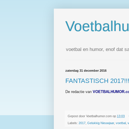
Voetbalh
voetbal en humor, enof dat s
zaterdag 31 december 2016
FANTASTISCH 2017!!
De redactie van
VOETBALHUMOR.c
Gepost door
Voetbalhumor.com
op
13:03
Labels:
2017
,
Gelukkig Nieuwjaar
,
voetbal
,
v