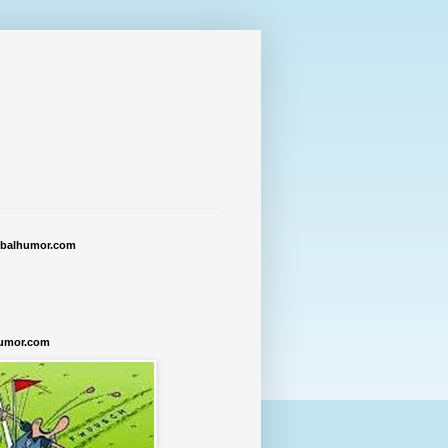
tbalhumor.com
humor.com