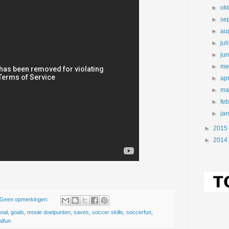
►
ok
►
se
►
au
►
jul
►
ju
►
me
►
apr
►
ma
►
fe
►
ja
►
2015
►
2014
Geen opmerkingen:
goal
,
goals
,
mooie doelpunten
,
saves
,
soccer skills
,
soccerfun
,
alfun