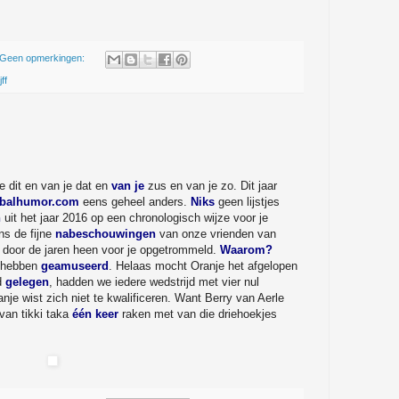
Geen opmerkingen:
ff
je dit en van je dat en
van je
zus en van je zo. Dit jaar
tbalhumor.com
eens geheel anders.
Niks
geen lijstjes
n
uit het jaar 2016 op een chronologisch wijze voor je
s de fijne
nabeschouwingen
van onze vrienden van
door de jaren heen voor je opgetrommeld.
Waarom?
 hebben
geamuseerd
. Helaas mocht Oranje het afgelopen
d
gelegen
, hadden we iedere wedstrijd met vier nul
anje wist zich niet te kwalificeren. Want Berry van Aerle
 van tikki taka
één keer
raken met van die driehoekjes