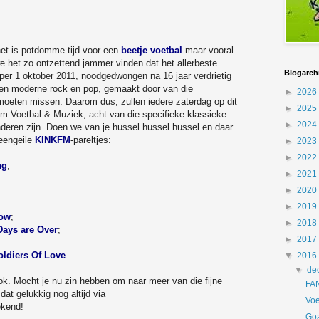
het is potdomme tijd voor een
beetje voetbal
maar vooral
e het zo ontzettend jammer vinden dat het allerbeste
Blogarch
per 1 oktober 2011, noodgedwongen na 16 jaar verdrietig
en moderne rock en pop, gemaakt door van die
►
2026
 moeten missen. Daarom dus, zullen iedere zaterdag op dit
►
2025
em Voetbal & Muziek, acht van die specifieke klassieke
►
2024
eren zijn. Doen we van je hussel hussel hussel en daar
teengeile
KINKFM
-pareltjes:
►
2023
►
2022
ng
;
►
2021
►
2020
►
2019
now
;
►
2018
Days are Over
;
►
2017
oldiers Of Love
.
▼
2016
▼
de
ok. Mocht je nu zin hebben om naar meer van die fijne
FA
dat gelukkig nog altijd via
Voe
ekend!
Goa