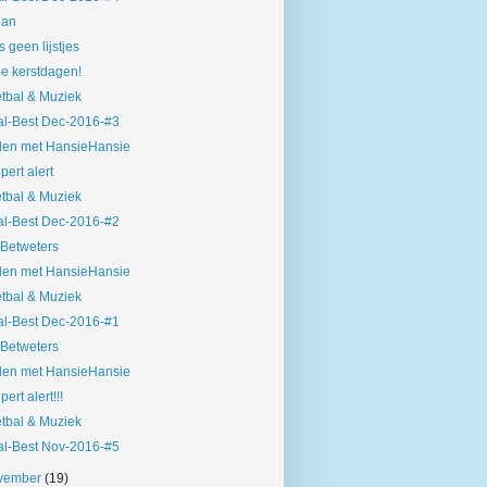
han
s geen lijstjes
ne kerstdagen!
tbal & Muziek
l-Best Dec-2016-#3
len met HansieHansie
pert alert
tbal & Muziek
l-Best Dec-2016-#2
Betweters
len met HansieHansie
tbal & Muziek
l-Best Dec-2016-#1
Betweters
len met HansieHansie
pert alert!!!
tbal & Muziek
l-Best Nov-2016-#5
vember
(19)