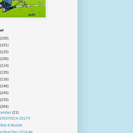
ief
(100)
(101)
(125)
(106)
(114)
(135)
(116)
(146)
(245)
(235)
(264)
cember
(21)
NTASTISCH 2017!!!
tbal & Muziek
l-Best Dec-2016-#4