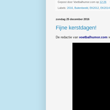
Gepost door
Voetbalhumor.com
op
12:26
Labels:
2016
,
Buitenbeeld
,
EK2012
,
EK2014
zondag 25 december 2016
Fijne kerstdagen!
De redactie van
voetbalhumor.com
w