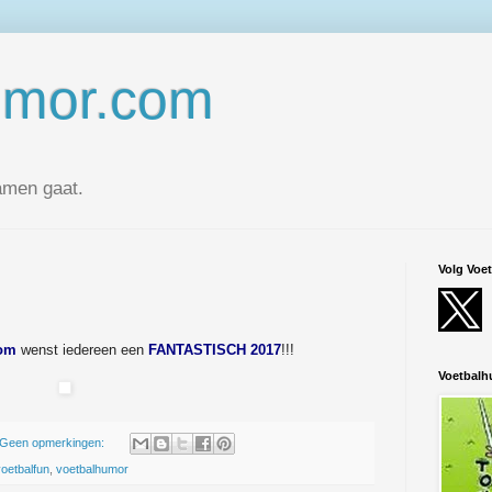
umor.com
amen gaat.
Volg Voe
!
om
wenst iedereen een
FANTASTISCH 2017
!!!
Voetbal
Geen opmerkingen:
oetbalfun
,
voetbalhumor