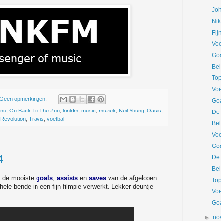
Jo
Nik
Fij
Voe
Goa
Bel
Top
Voe
Geen opmerkingen:
Goa
ine
,
Go Back To The Zoo
,
kinkfm
,
music
,
muziek
,
Neil Young
,
Oasis
,
De 
 Revolution
,
Travis
,
voetbal
Bel
Voe
Goa
4
De 
Bel
n de mooiste
goals
,
assists
en
saves
van de afgelopen
Top
ele bende in een fijn filmpie verwerkt. Lekker deuntje
Voe
Goa
►
no