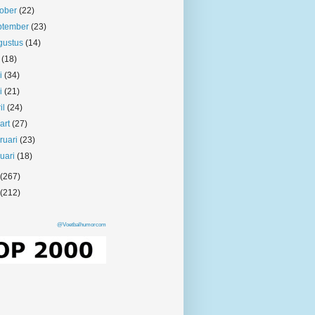
tober
(22)
ptember
(23)
gustus
(14)
i
(18)
ni
(34)
i
(21)
il
(24)
art
(27)
bruari
(23)
nuari
(18)
(267)
(212)
@Voetbalhumorcom