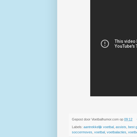
Gepost door
Voetbalhumor.com
op
09:12
Labels:
aantrekkelijk voetbal
,
assists
,
best 
soccermoves
,
voetbal
,
voetbalacties
,
voetb