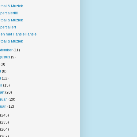
tbal & Muziek
pert alert!!!
tbal & Muziek
pert allert
len met HansieHansie
tbal & Muziek
ptember
(11)
gustus
(9)
i
(8)
ni
(8)
i
(12)
il
(15)
art
(20)
bruari
(20)
nuari
(12)
(245)
(235)
(264)
(267)