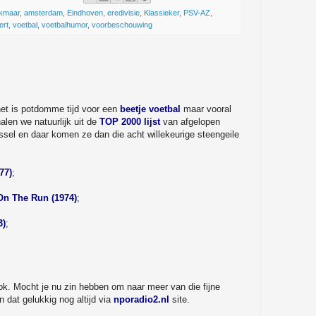
lkmaar
,
amsterdam
,
Eindhoven
,
eredivisie
,
Klassieker
,
PSV-AZ
,
ert
,
voetbal
,
voetbalhumor
,
voorbeschouwing
het is potdomme tijd voor een
beetje voetbal
maar vooral
alen we natuurlijk uit de
TOP 2000 lijst
van afgelopen
ssel en daar komen ze dan die acht willekeurige steengeile
77)
;
On The Run (1974)
;
3)
;
ok. Mocht je nu zin hebben om naar meer van die fijne
n dat gelukkig nog altijd via
nporadio2.nl
site.