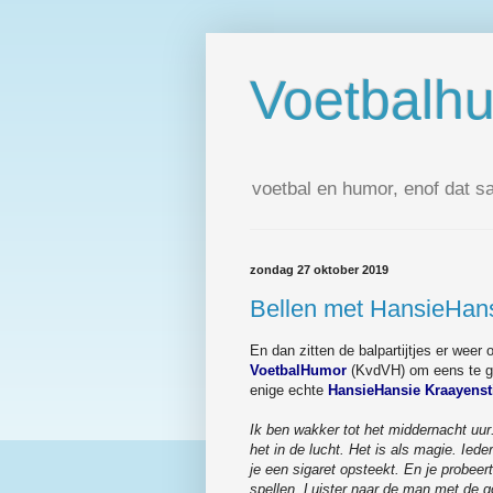
Voetbalh
voetbal en humor, enof dat s
zondag 27 oktober 2019
Bellen met HansieHan
En dan zitten de balpartijtjes er weer 
VoetbalHumor
(KvdVH) om eens te gaa
enige echte
HansieHansie Kraayenst
Ik ben wakker tot het middernacht uur.
het in de lucht. Het is als magie. Iede
je een sigaret opsteekt. En je probeert
spellen. Luister naar de man met de g