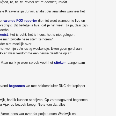
ipen, te, te, te, teveel om te noemen, totdat...
ie Kraayenstijn Junior, analist der analisten wanneer het
ze
razende FOX-reporter
die niet weet wanneer-ie live en
chijnt. Dit belletje is live, dat je het weet. Ja ja, daar zijn
oetbal.
emist
. Het is echt, het is heus, het is niet gelogen.
 toe mijn zwoele hese stem te horen?
rder niet moeilijk over.
het wel fijn zo'n rustig weekendje. Even geen gelul aan
ikken waar verdomme een heuse deadline op zit.
e. Maar nu ik je weer spreek voelt het
stiekem
aangenaam
gavond
begonnen
we met hekkensluiter RKC dat koploper
wijk, had ik kunnen schrijven: Op zaterdagavond begonnen
r Ajax op bezoek kreeg. Niets van dat alles.
 Vertel eens wat over dat potje tussen Waalwijk en