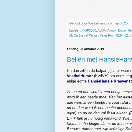
Gepost door
Voetbalhumor.com
op
08:26
Labels:
#TOP2000
,
ABBA
,
Anouk
,
Boxer Reb
McCartney & Wings
,
Peter Fox
,
REM
,
u2
,
v
zondag 20 oktober 2019
Bellen met HansieHan
En dan zitten de balpartijtjes er weer 
VoetbalHumor
(KvdVH) om eens te gaa
enige echte
HansieHansie Kraayenst
Zo nu en dan word ik een beetje eenza
word ik een beetje moe. Van het luiste
dan word ik een beetje nerveus. Dat he
nu en dan word ik een beetje doodsbang
ogen) zo nu en dan val ik uit elkaar. (
En ik heb je nu nodig vanavond. Wie i
fantastische blogje, dat is de kenner 
Betuwe, samen met zijn lieftallige Sof