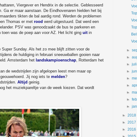
hattaren, Viergever en Hendrix in de selectie. Geblesseerd
Voe
m. Ga er maar aanstaan. De Eindhovenaren hielden het bij
Top
kmaarders tikten de bal aardig rond. Werden de problemen
Voe
toen Thomas er met
rood
werd uitgestuurd. Dat werd een
eelander. PSV was genoodzaakt de bus te parkeren en
Top
n toen was de poep aan voor AZ. Het licht ging
uit
in
Bel
Voe
e Super Sunday. Als het zo mee blijft zitten voor de
►
se
jdens de huldiging in februari sneeuwballen gooien naar
►
au
eeld. Amsterdam het
landskampioenschap
, Rotterdam het
►
jul
 van de wedstrijden zijn afgelopen leest men maar op
►
ju
geouwehoerd. Jij nog iets te
melden
?
►
me
strijden.
Altijd
geinig.
►
apr
nog het muziekpareltje van de week kiezen. Dat wordt
►
ma
►
fe
►
ja
►
2018
►
2017
►
2016
►
2015