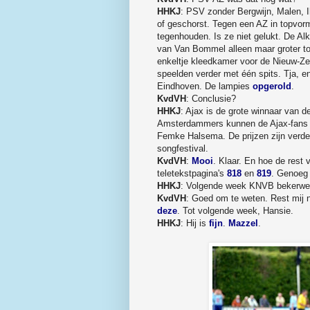
HHKJ
: PSV zonder Bergwijn, Malen, I
of geschorst. Tegen een AZ in topvor
tegenhouden. Is ze niet gelukt. De Al
van Van Bommel alleen maar groter 
enkeltje kleedkamer voor de Nieuw-Z
speelden verder met één spits. Tja, e
Eindhoven. De lampies
opgerold
.
KvdVH
: Conclusie?
HHKJ
: Ajax is de grote winnaar van d
Amsterdammers kunnen de Ajax-fans ti
Femke Halsema. De prijzen zijn verd
songfestival.
KvdVH
:
Mooi
. Klaar. En hoe de rest
teletekstpagina's
818
en
819
. Genoeg 
HHKJ
: Volgende week KNVB bekerwed
KvdVH
: Goed om te weten. Rest mij 
deze
. Tot volgende week, Hansie.
HHKJ
: Hij is
fijn
.
Mazzel
.