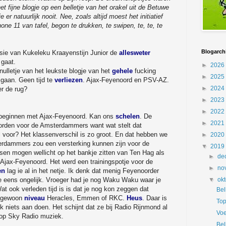
et fijne blogje op een belletje van het orakel uit de Betuwe
 natuurlijk nooit. Nee, zoals altijd moest het initiatief
ne 11 van tafel, begon te drukken, te swipen, te, te, te
Blogarch
sie van Kukeleku Kraayenstijn Junior de
allesweter
 gaat.
►
2026
nulletje van het leukste blogje van het
gehele
fucking
►
2025
t gaan. Geen tijd te
verliezen
. Ajax-Feyenoord en PSV-AZ.
►
2024
r de rug?
►
2023
►
2022
 beginnen met Ajax-Feyenoord. Kan ons
schelen
. De
►
2021
 worden voor de Amsterdammers want wat stelt dat
voor? Het klassenverschil is zo groot. En dat hebben we
►
2020
terdammers zou een versterking kunnen zijn voor de
▼
2019
n mogen wellicht op het bankje zitten van Ten Hag als
►
de
 Ajax-Feyenoord. Het werd een trainingspotje voor de
►
no
en
lag ie al in het netje. Ik denk dat menig Feyenoorder
 ze eens ongelijk. Vroeger had je nog Waku Waku waar je
▼
ok
Wat ook verleden tijd is is dat je nog kon zeggen dat
Bel
s gewoon
niveau
Heracles, Emmen of RKC.
Heus
. Daar is
Top
 niets aan doen. Het schijnt dat ze bij Radio Rijnmond al
Voe
op Sky Radio muziek.
Bel