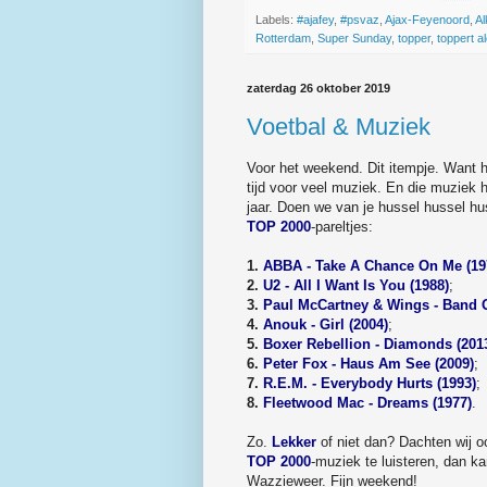
Labels:
#ajafey
,
#psvaz
,
Ajax-Feyenoord
,
A
Rotterdam
,
Super Sunday
,
topper
,
toppert al
zaterdag 26 oktober 2019
Voetbal & Muziek
Voor het weekend. Dit itempje. Want 
tijd voor veel muziek. En die muziek h
jaar. Doen we van je hussel hussel hu
TOP 2000
-pareltjes:
1.
ABBA - Take A Chance On Me (19
2.
U2 - All I Want Is You (1988)
;
3.
Paul McCartney & Wings - Band 
4.
Anouk - Girl (2004)
;
5.
Boxer Rebellion - Diamonds (201
6.
Peter Fox - Haus Am See (2009)
;
7.
R.E.M. - Everybody Hurts (1993)
;
8.
Fleetwood Mac - Dreams (1977)
.
Zo.
Lekker
of niet dan? Dachten wij o
TOP 2000
-muziek te luisteren, dan ka
Wazzieweer. Fijn weekend!