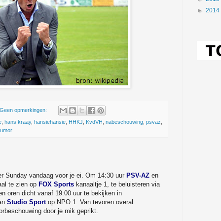
►
2014
Geen opmerkingen:
e
,
hans kraay
,
hansiehansie
,
HHKJ
,
KvdVH
,
nabeschouwing
,
psvaz
,
humor
uper Sunday vandaag voor je ei. Om 14:30 uur
PSV-AZ
en
aal te zien op
FOX Sports
kanaaltje 1, te beluisteren via
en oren dicht vanaf 19:00 uur te bekijken in
van
Studio Sport
op NPO 1. Van tevoren overal
rbeschouwing door je mik geprikt.