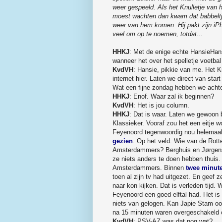
weer gespeeld. Als het Knulletje van h
moest wachten dan kwam dat babbeltje er
weer van hem komen. Hij pakt zijn iPho
veel om op te noemen, totdat...
HHKJ
: Met de enige echte HansieHan
wanneer het over het spelletje voetbal
KvdVH
: Hansie, pikkie van me. Het K
internet hier. Laten we direct van star
Wat een fijne zondag hebben we achte
HHKJ
: Enof. Waar zal ik beginnen?
KvdVH
: Het is jou column.
HHKJ
: Dat is waar. Laten we gewoon
Klassieker. Vooraf zou het een eitje
Feyenoord tegenwoordig nou helemaal 
gezien
. Op het veld. Wie van de Rot
Amsterdammers? Berghuis en Jørgense
ze niets anders te doen hebben thuis.
Amsterdammers. Binnen
twee minut
toen al zijn tv had uitgezet. En geef
naar kon kijken. Dat is verleden tijd. 
Feyenoord een goed elftal had. Het i
niets van gelogen. Kan Japie Stam ook
na 15 minuten waren overgeschakeld 
KvdVH
: PSV-AZ was dat nog wat?