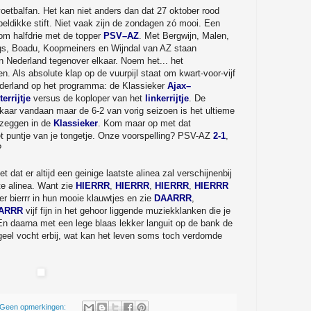
etbalfan. Het kan niet anders dan dat 27 oktober rood
beldikke stift. Niet vaak zijn de zondagen zó mooi. Een
om halfdrie met de topper
PSV–AZ
. Met Bergwijn, Malen,
s, Boadu, Koopmeiners en Wijndal van AZ staan
n Nederland tegenover elkaar. Noem het... het
n. Als absolute klap op de vuurpijl staat om kwart-voor-vijf
ederland op het programma: de Klassieker
Ajax–
terrijtje
versus de koploper van het
linkerrijtje
. De
lkaar vandaan maar de 6-2 van vorig seizoen is het ultieme
e zeggen in de
Klassieker
. Kom maar op met dat
het puntje van je tongetje. Onze voorspelling? PSV-AZ
2-1
,
?
t dat er altijd een geinige laatste alinea zal verschijnenbij
ste alinea. Want zie
HIERRR
,
HIERRR
,
HIERRR
,
HIERRR
r bierrr in hun mooie klauwtjes en zie
DAARRR
,
ARRR
vijf fijn in het gehoor liggende muziekklanken die je
 En daarna met een lege blaas lekker languit op de bank de
e geel vocht erbij, wat kan het leven soms toch verdomde
Geen opmerkingen: