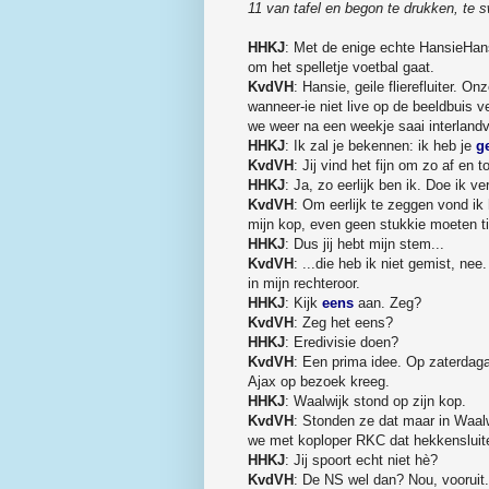
11 van tafel en begon te drukken, te sw
HHKJ
: Met de enige echte HansieHans
om het spelletje voetbal gaat.
KvdVH
: Hansie, geile flierefluiter. On
wanneer-ie niet live op de beeldbuis vers
we weer na een weekje saai interlandv
HHKJ
: Ik zal je bekennen: ik heb je
g
KvdVH
: Jij vind het fijn om zo af en
HHKJ
: Ja, zo eerlijk ben ik. Doe ik ve
KvdVH
: Om eerlijk te zeggen vond ik 
mijn kop, even geen stukkie moeten t
HHKJ
: Dus jij hebt mijn stem...
KvdVH
: ...die heb ik niet gemist, ne
in mijn rechteroor.
HHKJ
: Kijk
eens
aan. Zeg?
KvdVH
: Zeg het eens?
HHKJ
: Eredivisie doen?
KvdVH
: Een prima idee. Op zaterda
Ajax op bezoek kreeg.
HHKJ
: Waalwijk stond op zijn kop.
KvdVH
: Stonden ze dat maar in Waal
we met koploper RKC dat hekkensluite
HHKJ
: Jij spoort echt niet hè?
KvdVH
: De NS wel dan? Nou, vooruit.