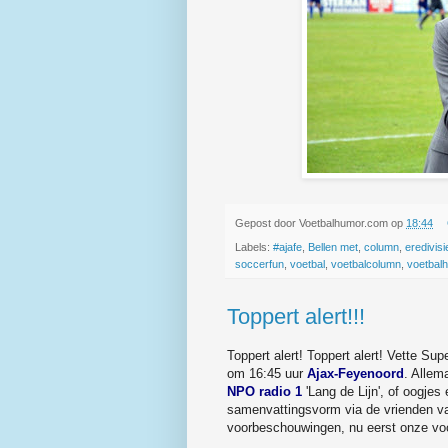
Gepost door
Voetbalhumor.com
op
18:44
Labels:
#ajafe
,
Bellen met
,
column
,
eredivisi
soccerfun
,
voetbal
,
voetbalcolumn
,
voetbal
Toppert alert!!!
Toppert alert! Toppert alert! Vette S
om 16:45 uur
Ajax-Feyenoord
. Allem
NPO radio 1
'Lang de Lijn', of oogjes 
samenvattingsvorm via de vrienden 
voorbeschouwingen, nu eerst onze voo