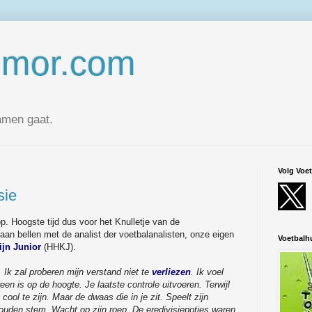
umor.com
amen gaat.
Volg Voe
sie
op. Hoogste tijd dus voor het Knulletje van de
n bellen met de analist der voetbalanalisten, onze eigen
Voetbal
ijn Junior
(HHKJ).
 Ik zal proberen mijn verstand niet te
verliezen
. Ik voel
reen is op de hoogte. Je laatste controle uitvoeren. Terwijl
 cool te zijn. Maar de dwaas die in je zit. Speelt zijn
ouden stem. Wacht op zijn roep. De eredivisiepotjes waren