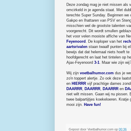
Deze zondag mag je niet missen als vo
omcirkeld in je agenda staat. Met dub
terechte Super Sunday. Beginnen we 
Gakpo en Ihattaren van PSV en Steng
misschien wel de grootste talenten va
voorgerecht. Dit wordt smullen geblaze
het voor velen mooiste affiche van N
Feyenoord
. De koploper van het
rech
aartsrivalen
staan twaalf punten bij e
bewijs dat dat helemaal niets hoeft t
hoofdgerecht en laat het tintelen op 
Ajax-Feyenoord
3-1
. Maar wie zijn wij
Wij zijn
voetbalhumor.com
dus je wee
zo'n toppert alertje. Zo ook deze laat
en
HIERRR
vijf prachtige dames zonde
DAARRR
,
DAARRR
,
DAARRR
en
DA
niet wilt missen. Gaan wij nu pissen.
twee balpartijtjes koekeloeren. Kratj
mooi zijn.
Have fun!
Gepost door
Voetbalhumor.com
op
00:36