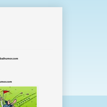
tbalhumor.com
humor.com