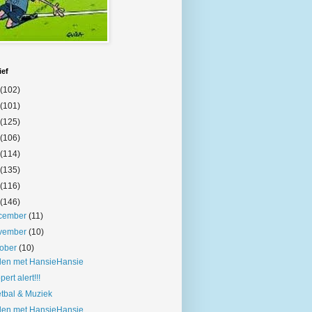
ief
(102)
(101)
(125)
(106)
(114)
(135)
(116)
(146)
cember
(11)
vember
(10)
tober
(10)
len met HansieHansie
pert alert!!!
tbal & Muziek
len met HansieHansie