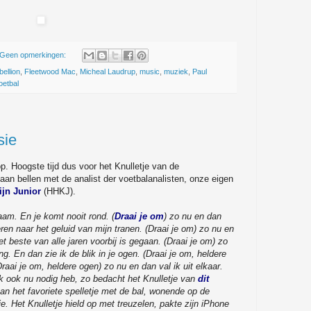
Geen opmerkingen:
ellion
,
Fleetwood Mac
,
Micheal Laudrup
,
music
,
muziek
,
Paul
oetbal
sie
op. Hoogste tijd dus voor het Knulletje van de
n bellen met de analist der voetbalanalisten, onze eigen
ijn Junior
(HHKJ).
am. En je komt nooit rond. (
Draai je om
) zo nu en dan
ren naar het geluid van mijn tranen. (Draai je om) zo nu en
t beste van alle jaren voorbij is gegaan. (Draai je om) zo
. En dan zie ik de blik in je ogen. (Draai je om, heldere
Draai je om, heldere ogen) zo nu en dan val ik uit elkaar.
k ook nu nodig heb, zo bedacht het Knulletje van
dit
van het favoriete spelletje met de bal, wonende op de
ie. Het Knulletje hield op met treuzelen, pakte zijn iPhone