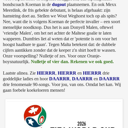
bondscoach Koeman in de
dugout
plaatsnemen. En ook Mexx
Meerdink, de fris gebekte debutant, is helaas afgehaakt: zijn
hamstring doet au. Stellen we Wout Weghorst toch op als spits?
Nee, want die is volgens Koeman de perfecte invaller – een soort
menselijke noodknop. Dus het is aan Donyell Malen, oftewel
'vriendje Malen', om het net achter de Maltese goalie te laten
wapperen. Dumfries liet al weten dat er 'potentie is om voor het
hoogst haalbare te gaan'. Tegen Malta betekent dat: de dubbele
cijfers aantikken zonder dat de keeper z'n shirt hoeft te wassen.
Onze voorspelling? Nulletje of zes. Voor onze Oranje-
boysnatuurlijk.
Nulletje of vier dan. Rekenen we ook goed.
Laatste alinea. Zie
HIERRR
,
HIERRR
en
HIERRR
drie
goddelijke ladies en hoor
DAARRR
,
DAARRR
en
DAARRR
drie fenomenale 90-songs. Voor jou, van ons. Omdat het kan. Wij
gaan foebele koekeloeren mensen!