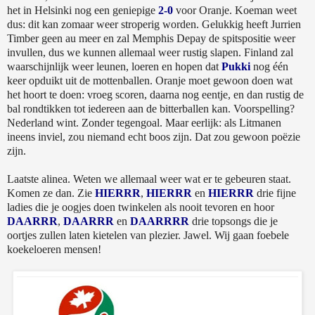
het in Helsinki nog een geniepige
2-0
voor Oranje. Koeman weet
dus: dit kan zomaar weer stroperig worden. Gelukkig heeft Jurrien
Timber geen au meer en zal Memphis Depay de spitspositie weer
invullen, dus we kunnen allemaal weer rustig slapen. Finland zal
waarschijnlijk weer leunen, loeren en hopen dat
Pukki
nog één
keer opduikt uit de mottenballen. Oranje moet gewoon doen wat
het hoort te doen: vroeg scoren, daarna nog eentje, en dan rustig de
bal rondtikken tot iedereen aan de bitterballen kan. Voorspelling?
Nederland wint. Zonder tegengoal. Maar eerlijk: als Litmanen
ineens inviel, zou niemand echt boos zijn. Dat zou gewoon poëzie
zijn.
Laatste alinea. Weten we allemaal weer wat er te gebeuren staat.
Komen ze dan. Zie
HIERRR
,
HIERRR
en
HIERRR
drie fijne
ladies die je oogjes doen twinkelen als nooit tevoren en hoor
DAARRR
,
DAARRR
en
DAARRRR
drie topsongs die je
oortjes zullen laten kietelen van plezier. Jawel. Wij gaan foebele
koekeloeren mensen!