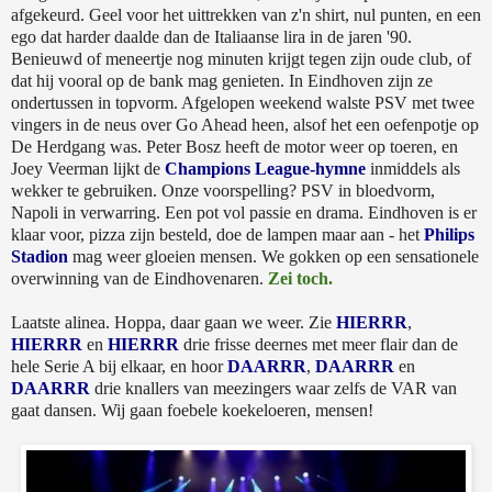
afgekeurd. Geel voor het uittrekken van z'n shirt, nul punten, en een
ego dat harder daalde dan de Italiaanse lira in de jaren '90.
Benieuwd of meneertje nog minuten krijgt tegen zijn oude club, of
dat hij vooral op de bank mag genieten. In Eindhoven zijn ze
ondertussen in topvorm. Afgelopen weekend walste PSV met twee
vingers in de neus over Go Ahead heen, alsof het een oefenpotje op
De Herdgang was. Peter Bosz heeft de motor weer op toeren, en
Joey Veerman lijkt de
Champions League-hymne
inmiddels als
wekker te gebruiken. Onze voorspelling? PSV in bloedvorm,
Napoli in verwarring. Een pot vol passie en drama. Eindhoven is er
klaar voor, pizza zijn besteld, doe de lampen maar aan - het
Philips
Stadion
mag weer gloeien mensen. We gokken op een sensationele
overwinning van de Eindhovenaren.
Zei toch.
Laatste alinea. Hoppa, daar gaan we weer. Zie
HIERRR
,
HIERRR
en
HIERRR
drie frisse deernes met meer flair dan de
hele Serie A bij elkaar, en hoor
DAARRR
,
DAARRR
en
DAARRR
drie knallers van meezingers waar zelfs de VAR van
gaat dansen. Wij gaan foebele koekeloeren, mensen!