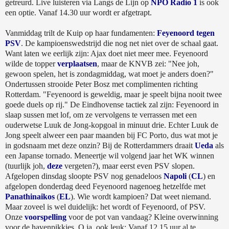
getreurd. Live luisteren via Langs de Lijn op
NPO Radio 1
is ook
een optie. Vanaf 14.30 uur wordt er afgetrapt.
Vanmiddag trilt de Kuip op haar fundamenten:
Feyenoord tegen
PSV
. De kampioenswedstrijd die nog net niet over de schaal gaat.
Want laten we eerlijk zijn: Ajax doet niet meer mee. Feyenoord
wilde de topper
verplaatsen
, maar de KNVB zei: "Nee joh,
gewoon spelen, het is zondagmiddag, wat moet je anders doen?"
Ondertussen strooide Peter Bosz met complimenten richting
Rotterdam. "Feyenoord is geweldig, maar je speelt bijna nooit twee
goede duels op rij." De Eindhovense tactiek zal zijn: Feyenoord in
slaap sussen met lof, om ze vervolgens te verrassen met een
ouderwetse Luuk de Jong-kopgoal in minuut drie. Echter Luuk de
Jong speelt alweer een paar maanden bij FC Porto, dus wat mot je
in godsnaam met deze onzin? Bij de Rotterdammers draait
Ueda
als
een Japanse tornado. Meneertje wil volgend jaar het WK winnen
(tuurlijk joh,
deze
vergeten?), maar eerst even PSV slopen.
Afgelopen dinsdag sloopte PSV nog genadeloos
Napoli
(
CL
) en
afgelopen donderdag deed Feyenoord nagenoeg hetzelfde met
Panathinaikos
(
EL
). Wie wordt kampioen? Dat weet niemand.
Maar zoveel is wel duidelijk: het wordt of Feyenoord, of PSV.
Onze
voorspelling
voor de pot van vandaag? Kleine overwinning
voor de havenpikkies. O ja, ook leuk: Vanaf 12.15 uur al te