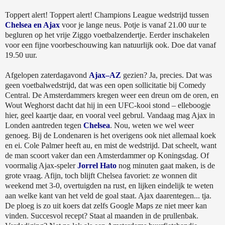
Toppert alert! Toppert alert! Champions League wedstrijd tussen
Chelsea en Ajax
voor je lange neus. Potje is vanaf 21.00 uur te
begluren op het vrije Ziggo voetbalzendertje. Eerder inschakelen
voor een fijne voorbeschouwing kan natuurlijk ook. Doe dat vanaf
19.50 uur.
Afgelopen zaterdagavond
Ajax–AZ
gezien? Ja, precies. Dat was
geen voetbalwedstrijd, dat was een open sollicitatie bij Comedy
Central. De Amsterdammers kregen weer een dreun om de oren, en
Wout Weghorst dacht dat hij in een UFC-kooi stond – elleboogje
hier, geel kaartje daar, en vooral veel gebrul. Vandaag mag Ajax in
Londen aantreden tegen
Chelsea
. Nou, weten we wel weer
genoeg. Bij de Londenaren is het overigens ook niet allemaal koek
en ei. Cole Palmer heeft au, en mist de wedstrijd. Dat scheelt, want
de man scoort vaker dan een Amsterdammer op Koningsdag. Of
voormalig Ajax-speler
Jorrel Hato
nog minuten gaat maken, is de
grote vraag. Afijn, toch blijft Chelsea favoriet: ze wonnen dit
weekend met 3-0, overtuigden na rust, en lijken eindelijk te weten
aan welke kant van het veld de goal staat. Ajax daarentegen... tja.
De ploeg is zo uit koers dat zelfs Google Maps ze niet meer kan
vinden. Succesvol recept? Staat al maanden in de prullenbak.