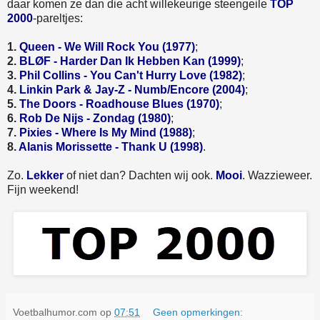
daar komen ze dan die acht willekeurige steengeile
TOP
2000
-pareltjes:
1.
Queen - We Will Rock You (1977)
;
2.
BLØF - Harder Dan Ik Hebben Kan (1999)
;
3.
Phil Collins - You Can't Hurry Love (1982)
;
4.
Linkin Park & Jay-Z - Numb/Encore (2004)
;
5.
The Doors - Roadhouse Blues (1970)
;
6.
Rob De Nijs - Zondag (1980)
;
7.
Pixies - Where Is My Mind (1988)
;
8.
Alanis Morissette - Thank U (1998)
.
Zo.
Lekker
of niet dan? Dachten wij ook.
Mooi
. Wazzieweer.
Fijn weekend!
Voetbalhumor.com
op
07:51
Geen opmerkingen: