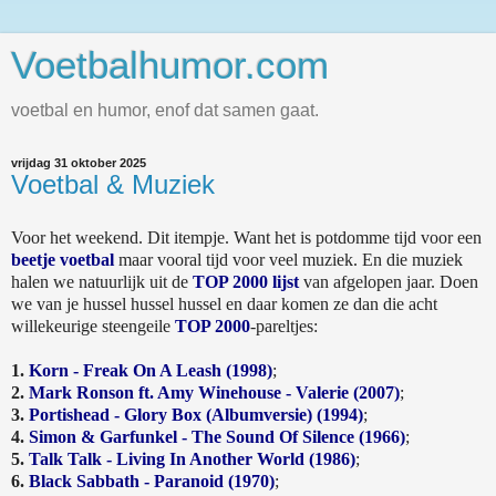
Voetbalhumor.com
voetbal en humor, enof dat samen gaat.
vrijdag 31 oktober 2025
Voetbal & Muziek
Voor het weekend. Dit itempje. Want het is potdomme tijd voor een
beetje voetbal
maar vooral tijd voor veel muziek. En die muziek
halen we natuurlijk uit de
TOP 2000 lijst
van afgelopen jaar. Doen
we van je hussel hussel hussel en daar komen ze dan die acht
willekeurige steengeile
TOP 2000
-pareltjes:
1.
Korn - Freak On A Leash (1998)
;
2.
Mark Ronson ft. Amy Winehouse - Valerie (2007)
;
3.
Portishead - Glory Box (Albumversie) (1994)
;
4.
Simon & Garfunkel - The Sound Of Silence (1966)
;
5.
Talk Talk - Living In Another World (1986)
;
6.
Black Sabbath - Paranoid (1970)
;