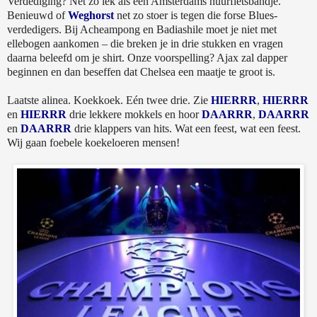
Verdediging? Net zo lek als een Amsterdams huurfietsbandje.
Benieuwd of
Weghorst
net zo stoer is tegen die forse Blues-
verdedigers. Bij Acheampong en Badiashile moet je niet met
ellebogen aankomen – die breken je in drie stukken en vragen
daarna beleefd om je shirt. Onze voorspelling? Ajax zal dapper
beginnen en dan beseffen dat Chelsea een maatje te groot is.
Laatste alinea. Koekkoek. Eén twee drie. Zie
HIERRR
,
HIERRR
en
HIERRR
drie lekkere mokkels en hoor
DAARRR
,
DAARRR
en
DAARRR
drie klappers van hits. Wat een feest, wat een feest.
Wij gaan foebele koekeloeren mensen!