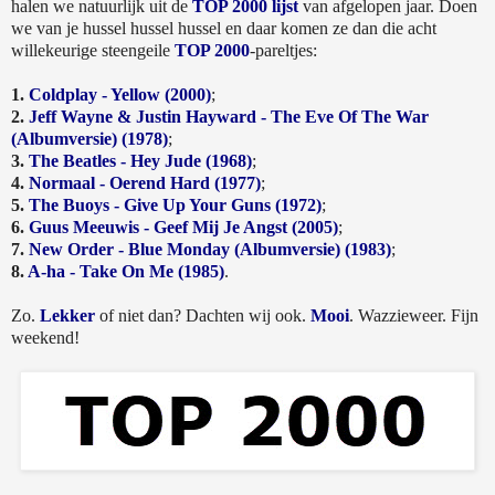
halen we natuurlijk uit de
TOP 2000 lijst
van afgelopen jaar. Doen
we van je hussel hussel hussel en daar komen ze dan die acht
willekeurige steengeile
TOP 2000
-pareltjes:
1.
Coldplay - Yellow (2000)
;
2.
Jeff Wayne & Justin Hayward - The Eve Of The War
(Albumversie) (1978)
;
3.
The Beatles - Hey Jude (1968)
;
4.
Normaal - Oerend Hard (1977)
;
5.
The Buoys - Give Up Your Guns (1972)
;
6.
Guus Meeuwis - Geef Mij Je Angst (2005)
;
7.
New Order - Blue Monday (Albumversie) (1983)
;
8.
A-ha - Take On Me (1985)
.
Zo.
Lekker
of niet dan? Dachten wij ook.
Mooi
. Wazzieweer. Fijn
weekend!