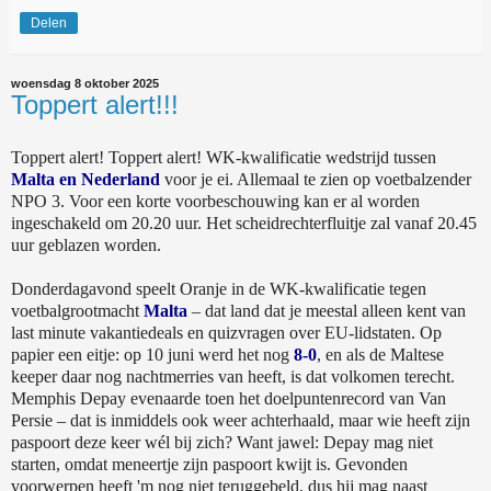
Delen
woensdag 8 oktober 2025
Toppert alert!!!
Toppert alert! Toppert alert! WK-kwalificatie wedstrijd tussen
Malta en Nederland
voor je ei. Allemaal te zien op voetbalzender
NPO 3. Voor een korte voorbeschouwing kan er al worden
ingeschakeld om 20.20 uur. Het scheidrechterfluitje zal vanaf 20.45
uur geblazen worden.
Donderdagavond speelt Oranje in de WK-kwalificatie tegen
voetbalgrootmacht
Malta
– dat land dat je meestal alleen kent van
last minute vakantiedeals en quizvragen over EU-lidstaten. Op
papier een eitje: op 10 juni werd het nog
8-0
, en als de Maltese
keeper daar nog nachtmerries van heeft, is dat volkomen terecht.
Memphis Depay evenaarde toen het doelpuntenrecord van Van
Persie – dat is inmiddels ook weer achterhaald, maar wie heeft zijn
paspoort deze keer wél bij zich? Want jawel: Depay mag niet
starten, omdat meneertje zijn paspoort kwijt is. Gevonden
voorwerpen heeft 'm nog niet teruggebeld, dus hij mag naast