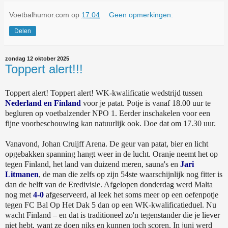
Voetbalhumor.com
op
17:04
Geen opmerkingen:
Delen
zondag 12 oktober 2025
Toppert alert!!!
Toppert alert! Toppert alert! WK-kwalificatie wedstrijd tussen
Nederland en Finland
voor je patat. Potje is vanaf 18.00 uur te
begluren op voetbalzender NPO 1. Eerder inschakelen voor een
fijne voorbeschouwing kan natuurlijk ook. Doe dat om 17.30 uur.
Vanavond, Johan Cruijff Arena. De geur van patat, bier en licht
opgebakken spanning hangt weer in de lucht. Oranje neemt het op
tegen Finland, het land van duizend meren, sauna's en
Jari
Litmanen
, de man die zelfs op zijn 54ste waarschijnlijk nog fitter is
dan de helft van de Eredivisie. Afgelopen donderdag werd Malta
nog met
4-0
afgeserveerd, al leek het soms meer op een oefenpotje
tegen FC Bal Op Het Dak 5 dan op een WK-kwalificatieduel. Nu
wacht Finland – en dat is traditioneel zo'n tegenstander die je liever
niet hebt, want ze doen niks en kunnen toch scoren. In juni werd