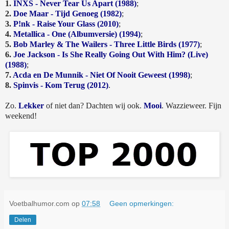
1.
INXS - Never Tear Us Apart (1988)
;
2.
Doe Maar - Tijd Genoeg (1982)
;
3.
P!nk - Raise Your Glass (2010)
;
4.
Metallica - One (Albumversie) (1994)
;
5.
Bob Marley & The Wailers - Three Little Birds (1977)
;
6.
Joe Jackson - Is She Really Going Out With Him? (Live)
(1988)
;
7.
Acda en De Munnik - Niet Of Nooit Geweest (1998)
;
8.
Spinvis - Kom Terug (2012)
.
Zo.
Lekker
of niet dan? Dachten wij ook.
Mooi
. Wazzieweer. Fijn
weekend!
Voetbalhumor.com
op
07:58
Geen opmerkingen:
Delen