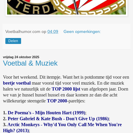
Voetbalhumor.com
op
04:09
Geen opmerkingen:
Delen
vrijdag 24 oktober 2025
Voetbal & Muziek
Voor het weekend. Dit itempje. Want het is potdomme tijd voor een
beetje voetbal
maar vooral tijd voor veel muziek. En die muziek
halen we natuurlijk uit de
TOP 2000 lijst
van afgelopen jaar. Doen
we van je hussel hussel hussel en daar komen ze dan die acht
willekeurige steengeile
TOP 2000
-pareltjes:
1.
De Poema's - Mijn Houten Hart (1999)
;
2.
Peter Gabriel & Kate Bush - Don't Give Up (1986)
;
3.
Arctic Monkeys - Why'd You Only Call Me When You're
High? (2013)
;