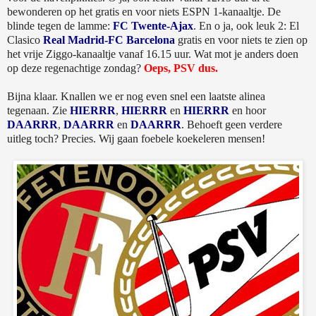
bewonderen op het gratis en voor niets ESPN 1-kanaaltje. De
blinde tegen de lamme:
FC Twente-Ajax
. En o ja, ook leuk 2: El
Clasico
Real Madrid-FC Barcelona
gratis en voor niets te zien op
het vrije Ziggo-kanaaltje vanaf 16.15 uur. Wat mot je anders doen
op deze regenachtige zondag?
Oeps, PSV dus.
Bijna klaar. Knallen we er nog even snel een laatste alinea
tegenaan. Zie
HIERRR
,
HIERRR
en
HIERRR
en hoor
DAARRR
,
DAARRR
en
DAARRR
. Behoeft geen verdere
uitleg toch? Precies. Wij gaan foebele koekeleren mensen!