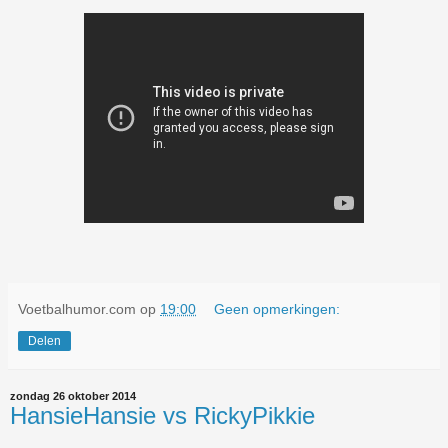
Voetbalhumor.com
op
19:00
Geen opmerkingen:
Delen
zondag 26 oktober 2014
HansieHansie vs RickyPikkie