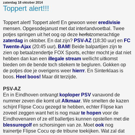
zaterdag 18 oktober 2014
Toppert alert!!!
Toppert alert! Toppert alert! En gewoon weer
eredivisie
mensen. Opgesodejanust met dat interlandvoetbal. Twee
potjes springen uit het oog op deze
herfst
zomerachtige
zaterdag
in oktober. En dat zijn?
PSV-AZ
(18:30 uur) en
FC
Twente-Ajax
(20:45 uur).
BAM!
Beide balpartijen zijn te
zien op betaalzendertje FOX Sports, echter mocht je dat niet
hebben dan kan een
illegale stream
wellicht uitkomst
bieden om de bende toch stiekem te begluren. Gokken op
de potjes doe je overigens weer
hierrr
. En Sinterklaas is
boos.
Heel boos!
Maar dit terzijde.
PSV-AZ
En in Eindhoven ontvangt
koploper PSV
vanavond de
nummer zeven die komt uit
Alkmaar
. We smelten de kazen
schijnt Flipse Cocu gezegd te hebben, echter Flipse kan
zoveel zeggen want het is nog maar
te hopen
voor de
Eindhovenaren of ze elf ballertjes kunnen opstellen met die
blessuregolf
en schorsingen van ze. Moet
ook
nog
trainertje Flipse Cocu op de tribune toekijken. Wat zal dat