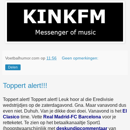
Voetbalhumor.com
op
11:56
Geen opmerkingen:
Delen
Toppert alert!!!
Toppert alert! Toppert alert! Leuk hoor al die Eredivisie
wedstrijdjes op de zaterdagavond. Gna. Maar vanavond dus
even niet. Duhuh. Van je dikke doei doei. Vanavond is het
El
Clasico
time. Vette
Real Madrid-FC Barcelona
voor je
retteketet. Te zien op het betaalkanaaltje Sport1
(hoogstwaarschijnlijk met
deskundigcommentaar
van