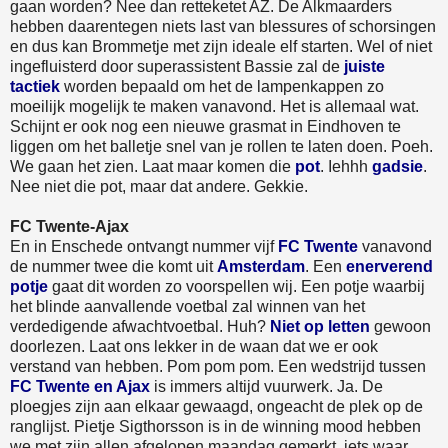
gaan worden? Nee dan retteketet AZ. De Alkmaarders
hebben daarentegen niets last van blessures of schorsingen
en dus kan Brommetje met zijn ideale elf starten. Wel of niet
ingefluisterd door superassistent Bassie zal de
juiste
tactiek
worden bepaald om het de lampenkappen zo
moeilijk mogelijk te maken vanavond. Het is allemaal wat.
Schijnt er ook nog een nieuwe grasmat in Eindhoven te
liggen om het balletje snel van je rollen te laten doen. Poeh.
We gaan het zien. Laat maar komen die
pot
. Iehhh
gadsie
.
Nee niet die pot, maar dat andere. Gekkie.
FC Twente-Ajax
En in Enschede ontvangt nummer vijf
FC Twente
vanavond
de nummer twee die komt uit
Amsterdam
. Een
enerverend
potje
gaat dit worden zo voorspellen wij. Een potje waarbij
het blinde aanvallende voetbal zal winnen van het
verdedigende afwachtvoetbal. Huh?
Niet op letten
gewoon
doorlezen. Laat ons lekker in de waan dat we er ook
verstand van hebben. Pom pom pom. Een wedstrijd tussen
FC Twente en Ajax
is immers altijd vuurwerk. Ja. De
ploegjes zijn aan elkaar gewaagd, ongeacht de plek op de
ranglijst. Pietje Sigthorsson is in de winning mood hebben
we met zijn allen afgelopen maandag gemerkt, iets waar