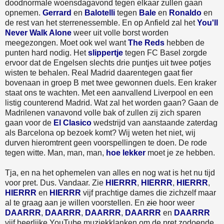
doodnormale woensdagavond tegen elkaar zullen gaan
opnemen.
Gerrard
en
Balotelli
tegen
Bale
en
Ronaldo
en
de rest van het sterrenessemble. En op Anfield zal het
You'll
Never Walk Alone
weer uit volle borst worden
meegezongen. Moet ook wel want
The Reds
hebben de
punten hard nodig. Het
slippertje
tegen FC Basel zorgde
ervoor dat de Engelsen slechts drie puntjes uit twee potjes
wisten te behalen. Real Madrid daarentegen gaat fier
bovenaan in groep B met twee gewonnen duels. Een kraker
staat ons te wachten. Met een aanvallend Liverpool en een
listig counterend Madrid. Wat zal het worden gaan? Gaan de
Madrilenen vanavond volle bak of zullen zij zich sparen
gaan voor de
El Clasico
wedstrijd van aanstaande zaterdag
als Barcelona op bezoek komt? Wij weten het niet, wij
durven hieromtrent geen voorspellingen te doen. De rode
tegen witte. Man, man, man,
hoe lekker
moet je ze hebben.
Tja, en na het ophemelen van alles en nog wat is het nu tijd
voor pret. Dus. Vandaar. Zie
HIERRR
,
HIERRR
,
HIERRR
,
HIERRR
en
HIERRR
vijf prachtige dames die zichzelf maar
al te graag aan je willen voorstellen. En
zie
hoor weer
DAARRR
,
DAARRR
,
DAARRR
,
DAARRR
en
DAARRR
vijf heerlijke YouTube muziekklanken om de pret zodoende