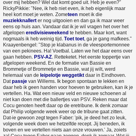
over mij hebben? Wel dat komt goed uit. Heb je even?"
RickyPikkie: "Nee, ik heb niet even, ik heb eigenlijk maar
heel kort moet je weten. Zome
teen
moet ik die
muziekknallert
er nog uitgooien en dan ga ik maar weer
eens op huis aan. Vandaar dat ik je wil vragen het over het
afgelopen
eredivisieweekend
te hebben. Maar kort, want
nogmaals ik heb weinig tijd.
Toet toet
, ga je gang mafkees."
Kraayenbengel: "Stop je klabanus in de vleesportemonnee
van een pekinees. Ha! Voetbal. Laten we het daar eens over
gaan hebben.
PSV-AZ
. Retteketet. Het eerste toppertje van
afgelopen weekend. En de formatie van Bassie en
Brommetje of Brommetje en Bassie, wat jij wilt, werd
helemaal van de
leipelotje weggetikt
daar in Eindhoven.
Dat
passje
van Willems. Ik begon spontaan te lekken en
daar heb ik geen handen voor hoeven te gebruiken, kan ik je
vertellen. Ha. Wat een nieuw veld en nieuwe schoenen al
niet kan doen met die ballertjes van PSV. Reken maar dat
Cocu genoten heeft daar op de eretribune. Ik denk zomaar
dat Philip volgende week weer op de tribune gaat zitten.
Dat-ie gewoon zegt tegen Faber: 'pik, je deed het zo leuk,
volgende week doen we hetzelfde recept. Jij beneden, ik
boven en we vertellen niets aan onze vrouwen.' Ja, zoiets
zal Cocu tegen Faber gaan zeggen, denk ik zomaar. Wat jij