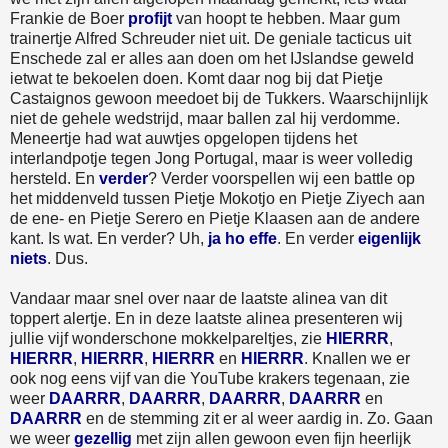
Frankie de Boer
profijt
van hoopt te hebben. Maar gum
trainertje Alfred Schreuder niet uit. De geniale tacticus uit
Enschede zal er alles aan doen om het IJslandse geweld
ietwat te bekoelen doen. Komt daar nog bij dat Pietje
Castaignos gewoon meedoet bij de Tukkers. Waarschijnlijk
niet de gehele wedstrijd, maar ballen zal hij verdomme.
Meneertje had wat auwtjes opgelopen tijdens het
interlandpotje tegen Jong Portugal, maar is weer volledig
hersteld. En
verder
? Verder voorspellen wij een battle op
het middenveld tussen Pietje Mokotjo en Pietje Ziyech aan
de ene- en Pietje Serero en Pietje Klaasen aan de andere
kant. Is wat. En verder? Uh,
ja ho effe
. En verder
eigenlijk
niets
. Dus.
Vandaar maar snel over naar de laatste alinea van dit
toppert alertje. En in deze laatste alinea presenteren wij
jullie vijf wonderschone mokkelpareltjes, zie
HIERRR
,
HIERRR
,
HIERRR
,
HIERRR
en
HIERRR
. Knallen we er
ook nog eens vijf van die YouTube krakers tegenaan, zie
weer
DAARRR
,
DAARRR
,
DAARRR
,
DAARRR
en
DAARRR
en de stemming zit er al weer aardig in. Zo. Gaan
we weer
gezellig
met zijn allen gewoon even fijn heerlijk