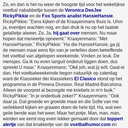
Zo, en dan is het nu weer de hoogste tijd voor het wekelijkse
voetbal nababbeltje tussen de
Veronica DeeJee
RickyPikkie
en de
Fox Sports analist HansieHansie
.
RickyPikkie: "Eens kijken of de Kraayenmans thuis is. Uhm
ja, eventjes wachten nog, en dan druk ik nu op het laatste
getalletje alweer. Zo. Ja,
hij gaat over
mensen. Nu maar
hopen dat meneertje opneemt." Kraayenmans: "Met
HansieHansie." RickyPikkie: "Ha die HansieHansie, ga jij
de mensen maar eens fijn van je vertellen doen betreffende
het voetbal van afgelopen weekeinde. Vinden ze leuk. De
mensjes. Ga ik nu even languit onderuit liggen doen, dus
spreekt U maar." Kraayenmans: "Oké joh, wat jij wilt. Gaat-ie
dan. Het voetbalweekeinde begon natuurlijk op zaterdag
want de Klassieker der klassiekers
El Clasico
stond op het
programma in de Primera Division. Real Madrid-Barcelona.
Alleen de voorpret al bezorgde me kriebels in m'n buik."
RickyPikkie: "In je onderbuik zeker?" Kraayenmans: "Ook
daar ja. Dat groeide en groeide maar en die Sofie van me
verlekkerd kijken en graaien doen de hele tijd. Ha, wat een
geile bende was het weer. Maar het potje. Man, man, man,
werden we eerst nog even lekker gemaakt door dat
toppert
alertje
van dat knakkertje van de
voetbalhumor.com
en