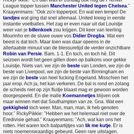
League topper tussen
Manchester United tegen Chelsea
."
Kraayenmans: "Ook zo'n topperpot. En wat een tempo! De
tandjes
wat ging dat snel allemaal. United kreeg in eerste
instantie voetballes. Het zag er even naar uit dat Louistje
weer van je
billenkoek
zou krijgen. Dit keer van leerling
Mourinho en de sluwe ouwe vos
Didier Drogba
. Wat een
beest is dat toch. Maar toen was daar opeens in de
allerlaatste minuut van de blessuretijd de verder onzichtbare
Robin van Persie
. Bam. 1-1. En toch, en toch hè. Dit
seizoen wordt het geen gillen doen op balkons voor gekke
Louistje. Niets van: we zijn de
beste
van Londen, we zijn de
beste van Liverpool, we zijn de beste van Birmingham en
we zijn de
beste
van heel fucking Engeland. Misschien het
jaar erop. Ach ja, het kan verkeren. De bal is rond en zolang
de scheids niet op zijn fluitje blaast mag er gewoon worden
doorgespeeld. En die malle
Koemannetjes
blijven ook
maar winnen met dat Southampton van ze. Gna. Wat een
gekkigheid
toch weer. Man, man, man, ik heb genoten
hoor." RickyPikkie: "Hebben we het helemaal niet over de
Eredivisie gehad." Kraayenmans: "Ach, wat kan ons het
rotten. Het waren toch balpartijtjes van
lik me kutje
. Er is
niets noemenswaardigs gebeurd. Geen rare uitslagen.