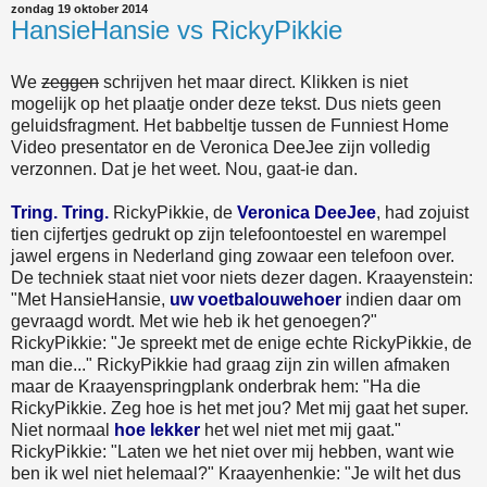
zondag 19 oktober 2014
HansieHansie vs RickyPikkie
We
zeggen
schrijven het maar direct. Klikken is niet
mogelijk op het plaatje onder deze tekst. Dus niets geen
geluidsfragment. Het babbeltje tussen de Funniest Home
Video presentator en de Veronica DeeJee zijn volledig
verzonnen. Dat je het weet. Nou, gaat-ie dan.
Tring. Tring.
RickyPikkie, de
Veronica DeeJee
, had zojuist
tien cijfertjes gedrukt op zijn telefoontoestel en warempel
jawel ergens in Nederland ging zowaar een telefoon over.
De techniek staat niet voor niets dezer dagen. Kraayenstein:
"Met HansieHansie,
uw voetbalouwehoer
indien daar om
gevraagd wordt. Met wie heb ik het genoegen?"
RickyPikkie: "Je spreekt met de enige echte RickyPikkie, de
man die..." RickyPikkie had graag zijn zin willen afmaken
maar de Kraayenspringplank onderbrak hem: "Ha die
RickyPikkie. Zeg hoe is het met jou? Met mij gaat het super.
Niet normaal
hoe lekker
het wel niet met mij gaat."
RickyPikkie: "Laten we het niet over mij hebben, want wie
ben ik wel niet helemaal?" Kraayenhenkie: "Je wilt het dus