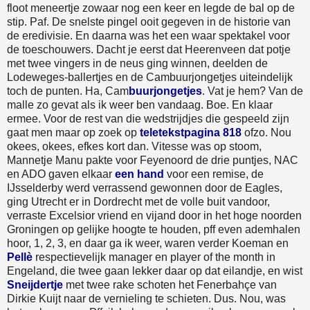
floot meneertje zowaar nog een keer en legde de bal op de
stip. Paf. De snelste pingel ooit gegeven in de historie van
de eredivisie. En daarna was het een waar spektakel voor
de toeschouwers. Dacht je eerst dat Heerenveen dat potje
met twee vingers in de neus ging winnen, deelden de
Lodeweges-ballertjes en de Cambuurjongetjes uiteindelijk
toch de punten. Ha, Cam
buurjongetjes
. Vat je hem? Van de
malle zo gevat als ik weer ben vandaag. Boe. En klaar
ermee. Voor de rest van die wedstrijdjes die gespeeld zijn
gaat men maar op zoek op
teletekstpagina 818
ofzo. Nou
okees, okees, efkes kort dan. Vitesse was op stoom,
Mannetje Manu pakte voor Feyenoord de drie puntjes, NAC
en ADO gaven elkaar
een hand
voor een remise, de
IJsselderby werd verrassend gewonnen door de Eagles,
ging Utrecht er in Dordrecht met de volle buit vandoor,
verraste Excelsior vriend en vijand door in het hoge noorden
Groningen op gelijke hoogte te houden, pff even ademhalen
hoor, 1, 2, 3, en daar ga ik weer, waren verder Koeman en
Pellè
respectievelijk manager en player of the month in
Engeland, die twee gaan lekker daar op dat eilandje, en wist
Sneijdertje
met twee rake schoten het Fenerbahçe van
Dirkie Kuijt naar de vernieling te schieten. Dus. Nou, was