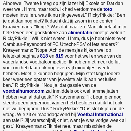
Alhoewel Twente kreeg op zijn lazer bij Excelsior. Dat dan
weer wel. Hmm, maar toch. Ik had verdomme de
toto
moeten invullen, was ik nu rijk geweest." RickyPikkie: "Ben
je dat dan nog niet? Ik dacht dat jij zwom in de centen."
Kraayenmans: "Ik rijk? Was dat maar zo. Man, ik betaal mijn
hele leven een godskolere aan
alimentatie
moet je weten."
RickyPikkie: "Wil ik niet weten. Hmm, dus je hebt niets over
Cambuur-Feyenoord of FC Utrecht-PSV of iets anders?"
Kraayenmans: "Nope. Ach de mensjes kijken wel op
teletekst pagina's
818
en
819
voor het wel en wee van de
vaderlandse voetbalcompetitie. Ik heb er niet meer de fut
voor om het daar ook nog even vijf minuutjes over te
hebben. Moet je kunnen begrijpen. Mijn strot krijgt iedere
keer weer een optater van jewelste als ik aan het lullen
ben." RickyPikkie: "Nou ja, dat gassie van de
voetbalhumor.com
zal inmiddels ook wel lamme jatten
hebben van al dat getik." Kraayenmans: "Ik begrijp er nog
steeds geen pepernoot van en heb besloten dat ik het ook
niet wil begrijpen. Dus." RickyPikkie: "Dus stel ik jou nu de
vraag. Wie zit er maandagavond bij
Voetbal International
aan tafel? Jij waarschijnlijk niet, want je was vorige week al
gast." Kraayenmans: "Ik niet nee, maar misschien de