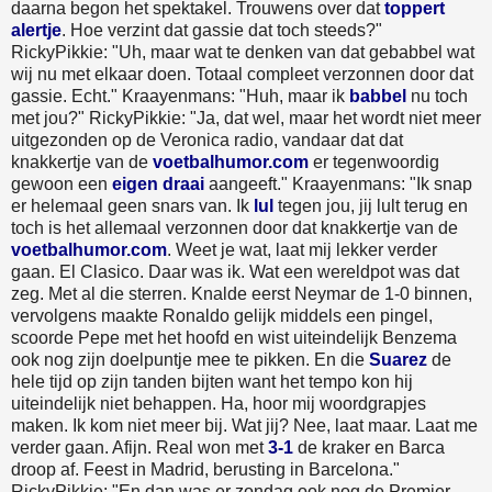
daarna begon het spektakel. Trouwens over dat
toppert
alertje
. Hoe verzint dat gassie dat toch steeds?"
RickyPikkie: "Uh, maar wat te denken van dat gebabbel wat
wij nu met elkaar doen. Totaal compleet verzonnen door dat
gassie. Echt." Kraayenmans: "Huh, maar ik
babbel
nu toch
met jou?" RickyPikkie: "Ja, dat wel, maar het wordt niet meer
uitgezonden op de Veronica radio, vandaar dat dat
knakkertje van de
voetbalhumor.com
er tegenwoordig
gewoon een
eigen draai
aangeeft." Kraayenmans: "Ik snap
er helemaal geen snars van. Ik
lul
tegen jou, jij lult terug en
toch is het allemaal verzonnen door dat knakkertje van de
voetbalhumor.com
. Weet je wat, laat mij lekker verder
gaan. El Clasico. Daar was ik. Wat een wereldpot was dat
zeg. Met al die sterren. Knalde eerst Neymar de 1-0 binnen,
vervolgens maakte Ronaldo gelijk middels een pingel,
scoorde Pepe met het hoofd en wist uiteindelijk Benzema
ook nog zijn doelpuntje mee te pikken. En die
Suarez
de
hele tijd op zijn tanden bijten want het tempo kon hij
uiteindelijk niet behappen. Ha, hoor mij woordgrapjes
maken. Ik kom niet meer bij. Wat jij? Nee, laat maar. Laat me
verder gaan. Afijn. Real won met
3-1
de kraker en Barca
droop af. Feest in Madrid, berusting in Barcelona."
RickyPikkie: "En dan was er zondag ook nog de Premier