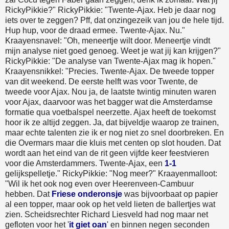
RickyPikkie?" RickyPikkie: "Twente-Ajax. Heb je daar nog
iets over te zeggen? Pff, dat onzingezeik van jou de hele tijd.
Hup hup, voor de draad ermee. Twente-Ajax. Nu."
Kraayensnavel: "Oh, meneertje wilt door. Meneertje vindt
mijn analyse niet goed genoeg. Weet je wat jij kan krijgen?"
RickyPikkie: "De analyse van Twente-Ajax mag ik hopen."
Kraayensnikkel: "Precies. Twente-Ajax. De tweede topper
van dit weekend. De eerste helft was voor Twente, de
tweede voor Ajax. Nou ja, de laatste twintig minuten waren
voor Ajax, daarvoor was het bagger wat die Amsterdamse
formatie qua voetbalspel neerzette. Ajax heeft de toekomst
hoor ik ze altijd zeggen. Ja, dat bijveldje waarop ze trainen,
maar echte talenten zie ik er nog niet zo snel doorbreken. En
die Overmars maar die kluis met centen op slot houden. Dat
wordt aan het eind van de rit geen vijfde keer feestvieren
voor die Amsterdammers. Twente-Ajax, een
1-1
gelijkspelletje." RickyPikkie: "Nog meer?" Kraayenmalloot:
"Wil ik het ook nog even over Heerenveen-Cambuur
hebben. Dat
Friese onderonsje
was bijvoorbaat op papier
al een topper, maar ook op het veld lieten de ballertjes wat
zien. Scheidsrechter Richard Liesveld had nog maar net
gefloten voor het '
it giet oan
' en binnen negen seconden