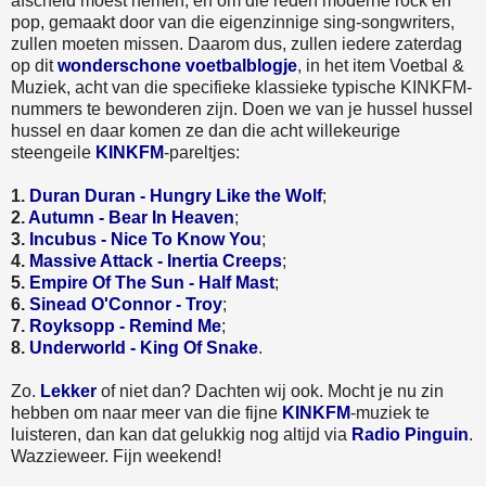
afscheid moest nemen, en om die reden moderne rock en
pop, gemaakt door van die eigenzinnige sing-songwriters,
zullen moeten missen. Daarom dus, zullen iedere zaterdag
op dit
wonderschone voetbalblogje
, in het item Voetbal &
Muziek, acht van die specifieke klassieke typische KINKFM-
nummers te bewonderen zijn. Doen we van je hussel hussel
hussel en daar komen ze dan die acht willekeurige
steengeile
KINKFM
-pareltjes:
1.
Duran Duran - Hungry Like the Wolf
;
2.
Autumn - Bear In Heaven
;
3.
Incubus - Nice To Know You
;
4.
Massive Attack - Inertia Creeps
;
5.
Empire Of The Sun - Half Mast
;
6.
Sinead O'Connor - Troy
;
7.
Royksopp - Remind Me
;
8.
Underworld - King Of Snake
.
Zo.
Lekker
of niet dan? Dachten wij ook. Mocht je nu zin
hebben om naar meer van die fijne
KINKFM
-muziek te
luisteren, dan kan dat gelukkig nog altijd via
Radio Pinguin
.
Wazzieweer. Fijn weekend!