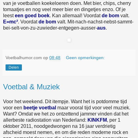
van je voetballen koekeloeren doen. Met bier, chips, cherry
tomaatjes en nog veel meer bier en dingetjes enzo. Of je
leest
een goed boek
. Kan allemaal! Voordat
de bom
valt.
E=mc²
. Voordat
de bom
valt. Mit-nach-nachst-nebst-sammt-
bei-selt-von-zu-zuwieder-entgegen-ausser-
aus
.
Voetbalhumor.com
op
08:48
Geen opmerkingen:
Delen
Voetbal & Muziek
Voor het weekend. Dit itempje. Want het is potdomme tijd
voor een
beetje voetbal
maar vooral tijd voor veel muziek.
Want? Omdat we het zo ontzettend jammer vinden dat het
allerbeste radiostation van Nederland:
KINKFM
, per 1
oktober 2011, noodgedwongen na 16 jaar verdrietig
afscheid moest nemen, en om die reden moderne rock en