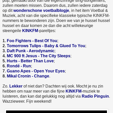
pop, gemaakt door van die eigenzinnige sing-songwriters,
zullen moeten missen. Daarom dus, zullen iedere zaterdag
op dit
wonderschone voetbalblogje
, in het item Voetbal &
Muziek, acht van die specifieke klassieke typische KINKFM-
nummers te bewonderen zijn. Doen we van je hussel hussel
hussel en daar komen ze dan die acht willekeurige
steengeile
KINKFM
-pareltjes:
1.
Foo Fighters - Best Of You
;
2.
Tomorrows Tulips - Baby & Glued To You
;
3.
Daft Punk - Aerodynamic
;
4.
MC 900 ft Jesus - The City Sleeps
;
5.
Hurts - Better Than Love
;
6.
Rondé - Run
;
7.
Guano Apes - Open Your Eyes
;
8.
Mikal Cronin - Change
.
Zo.
Lekker
of niet dan? Dachten wij ook. Mocht je nu zin
hebben om naar meer van die fijne
KINKFM
-muziek te
luisteren, dan kan dat gelukkig nog altijd via
Radio Pinguin
.
Wazzieweer. Fijn weekend!