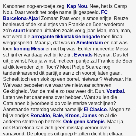
Kanonnen nog-an-toetje zeg.
Kap Nou
. Nee, het is Camp
Nou. Daar wordt het potje namelijk gespeeld.
FC
Barcelona-Ajax
! Zomaar. Pats voor je smoelerijtje. Reuze
benieuwd of de knulletjes van Frankie de Boer wederom
zo'n
stunt
kunnen uithalen zoals vorig jaar. Man, man, man,
wat werd die
arrogante tikkietakkie brigade
toen finaal
weggespeeld. Maar ja, dat was in
Amsterdam
en dat was
toen
koning Messi
er niet bij was. Echter meneertje Messi
schijnt er vandaag wel bij te zijn.
Evenals
Neymar. Dus tel
uit je winst. Nou ja winst, met een puntje zal Frankie de Boer
al dik tevreden zijn. Toch? Moet Pietje Suarez nog
tandenknarsend dit partijtje aan zich voorbij laten gaan.
Scheelt toch een slok op een borrel, nietwaar? Welwaar. Ha.
Welwaar bedoelen we waar we nietwaar schreven.
Gekkigheid. Van de malle zo raar weer dit. Duh.
Voetbal
.
Laten we het daar eens over hebben. Want zullen die
Catalanen bijvoorbeeld op volle sterkte verschijnen?
Aanstaande zaterdag wacht namelijk
El Clasico
. Mogen ze
bij vriendjes
Ronaldo, Bale, Kroos, James
en al die
anderen sterren op bezoek.
Ook geen kattepis
. Maar ja,
ook Barcelona kan zich geen misstap veroorloven
vanavond. De ploegjes uit groep F zitten dicht bij elkaar.