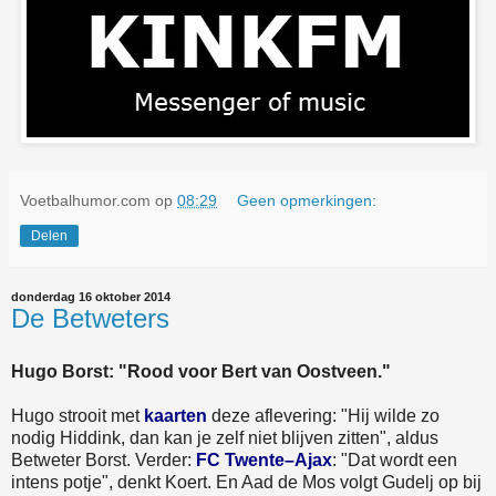
Voetbalhumor.com
op
08:29
Geen opmerkingen:
Delen
donderdag 16 oktober 2014
De Betweters
Hugo Borst: "Rood voor Bert van Oostveen."
Hugo strooit met
kaarten
deze aflevering: "Hij wilde zo
nodig Hiddink, dan kan je zelf niet blijven zitten", aldus
Betweter Borst. Verder:
FC Twente–Ajax
: "Dat wordt een
intens potje", denkt Koert. En Aad de Mos volgt Gudelj op bij