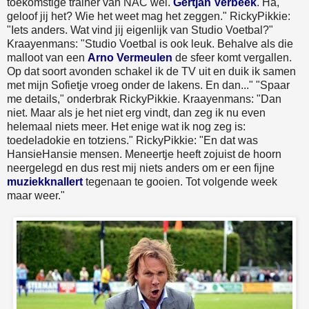
toekomstige trainer van NAC wel.
Gertjan Verbeek
. Ha,
geloof jij het? Wie het weet mag het zeggen." RickyPikkie:
"Iets anders. Wat vind jij eigenlijk van Studio Voetbal?"
Kraayenmans: "Studio Voetbal is ook leuk. Behalve als die
malloot van een
Arno Vermeulen
de sfeer komt vergallen.
Op dat soort avonden schakel ik de TV uit en duik ik samen
met mijn Sofietje vroeg onder de lakens. En dan..." "Spaar
me details," onderbrak RickyPikkie. Kraayenmans: "Dan
niet. Maar als je het niet erg vindt, dan zeg ik nu even
helemaal niets meer. Het enige wat ik nog zeg is:
toedeladokie en totziens." RickyPikkie: "En dat was
HansieHansie mensen. Meneertje heeft zojuist de hoorn
neergelegd en dus rest mij niets anders om er een fijne
muziekknallert
tegenaan te gooien. Tot volgende week
maar weer."