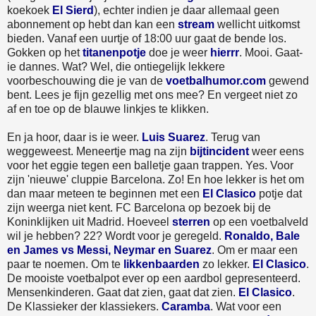
koekoek
El Sierd
), echter indien je daar allemaal geen
abonnement op hebt dan kan een
stream
wellicht uitkomst
bieden. Vanaf een uurtje of 18:00 uur gaat de bende los.
Gokken op het
titanenpotje
doe je weer
hierrr
. Mooi. Gaat-
ie dannes. Wat? Wel, die ontiegelijk lekkere
voorbeschouwing die je van de
voetbalhumor.com
gewend
bent. Lees je fijn gezellig met ons mee? En vergeet niet zo
af en toe op de blauwe linkjes te klikken.
En ja hoor, daar is ie weer.
Luis Suarez
. Terug van
weggeweest. Meneertje mag na zijn
bijtincident
weer eens
voor het eggie tegen een balletje gaan trappen. Yes. Voor
zijn 'nieuwe' cluppie Barcelona. Zo! En hoe lekker is het om
dan maar meteen te beginnen met een
El Clasico
potje dat
zijn weerga niet kent. FC Barcelona op bezoek bij de
Koninklijken uit Madrid. Hoeveel
sterren
op een voetbalveld
wil je hebben? 22? Wordt voor je geregeld.
Ronaldo, Bale
en James vs Messi, Neymar en Suarez
. Om er maar een
paar te noemen. Om te
likkenbaarden
zo lekker.
El Clasico
.
De mooiste voetbalpot ever op een aardbol gepresenteerd.
Mensenkinderen. Gaat dat zien, gaat dat zien.
El Clasico
.
De Klassieker der klassiekers.
Caramba
. Wat voor een