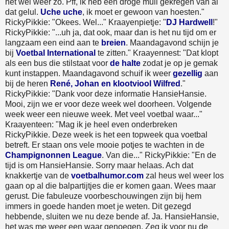
het wel weer zo. Pff, ik heb een droge muil gekregen van al
dat gelul.
Uche uche
, ik moet er gewoon van hoesten."
RickyPikkie: "Okees. Wel..." Kraayenpietje: "
DJ Hardwell
!"
RickyPikkie: "...uh ja, dat ook, maar dan is het nu tijd om er
langzaam een eind aan te
breien
. Maandagavond schijn je
bij
Voetbal International
te zitten." Kraayennest: "Dat klopt
als een bus die stilstaat voor
de halte
zodat je op je gemak
kunt instappen. Maandagavond schuif ik weer
gezellig
aan
bij de heren
René, Johan en klootviool Wilfred
."
RickyPikkie: "Dank voor deze informatie HansieHansie.
Mooi, zijn we er voor deze week wel doorheen. Volgende
week weer een nieuwe week. Met veel voetbal waar..."
Kraayenteen: "Mag ik je heel even onderbreken
RickyPikkie. Deze week is het een topweek qua voetbal
betreft. Er staan ons vele mooie potjes te wachten in de
Champignonnen League
. Van die..." RickyPikkie: "En de
tijd is om HansieHansie. Sorry maar helaas. Ach dat
knakkertje van de
voetbalhumor.com
zal heus wel weer los
gaan op al die balpartijtjes die er komen gaan. Wees maar
gerust. Die fabuleuze voorbeschouwingen zijn bij hem
immers in goede handen moet je weten. Dit gezegd
hebbende, sluiten we nu deze bende af. Ja. HansieHansie,
het was me weer een waar genoegen. Zeg ik voor nu de