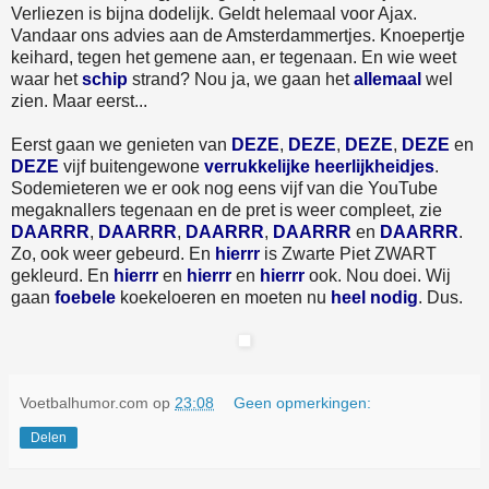
Verliezen is bijna dodelijk. Geldt helemaal voor Ajax.
Vandaar ons advies aan de Amsterdammertjes. Knoepertje
keihard, tegen het gemene aan, er tegenaan. En wie weet
waar het
schip
strand? Nou ja, we gaan het
allemaal
wel
zien. Maar eerst...
Eerst gaan we genieten van
DEZE
,
DEZE
,
DEZE
,
DEZE
en
DEZE
vijf buitengewone
verrukkelijke heerlijkheidjes
.
Sodemieteren we er ook nog eens vijf van die YouTube
megaknallers tegenaan en de pret is weer compleet, zie
DAARRR
,
DAARRR
,
DAARRR
,
DAARRR
en
DAARRR
.
Zo, ook weer gebeurd. En
hierrr
is Zwarte Piet ZWART
gekleurd. En
hierrr
en
hierrr
en
hierrr
ook. Nou doei. Wij
gaan
foebele
koekeloeren en moeten nu
heel nodig
. Dus.
Voetbalhumor.com
op
23:08
Geen opmerkingen:
Delen