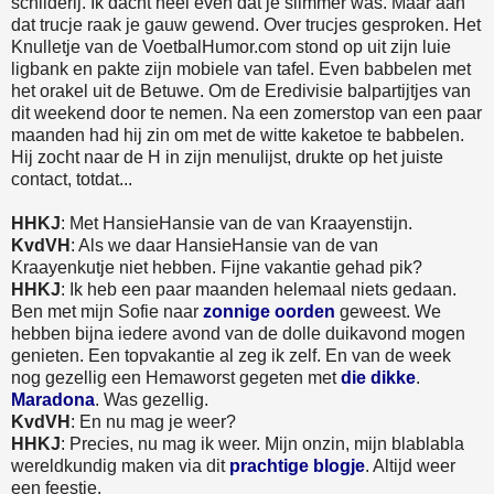
schilderij. Ik dacht heel even dat je slimmer was. Maar aan
dat trucje raak je gauw gewend. Over trucjes gesproken. Het
Knulletje van de VoetbalHumor.com stond op uit zijn luie
ligbank en pakte zijn mobiele van tafel. Even babbelen met
het orakel uit de Betuwe. Om de Eredivisie balpartijtjes van
dit weekend door te nemen. Na een zomerstop van een paar
maanden had hij zin om met de witte kaketoe te babbelen.
Hij zocht naar de H in zijn menulijst, drukte op het juiste
contact, totdat...
HHKJ
: Met HansieHansie van de van Kraayenstijn.
KvdVH
: Als we daar HansieHansie van de van
Kraayenkutje niet hebben. Fijne vakantie gehad pik?
HHKJ
: Ik heb een paar maanden helemaal niets gedaan.
Ben met mijn Sofie naar
zonnige oorden
geweest. We
hebben bijna iedere avond van de dolle duikavond mogen
genieten. Een topvakantie al zeg ik zelf. En van de week
nog gezellig een Hemaworst gegeten met
die dikke
.
Maradona
. Was gezellig.
KvdVH
: En nu mag je weer?
HHKJ
: Precies, nu mag ik weer. Mijn onzin, mijn blablabla
wereldkundig maken via dit
prachtige blogje
. Altijd weer
een feestje.