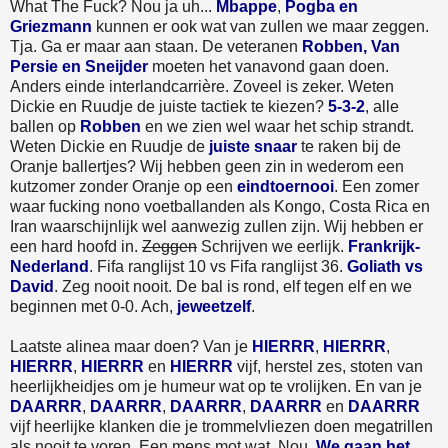
What The Fuck? Nou ja uh...
Mbappe
,
Pogba en
Griezmann
kunnen er ook wat van zullen we maar zeggen.
Tja. Ga er maar aan staan. De veteranen
Robben, Van
Persie en Sneijder
moeten het vanavond gaan doen.
Anders einde interlandcarrière. Zoveel is zeker. Weten
Dickie en Ruudje de juiste tactiek te kiezen?
5-3-2
, alle
ballen op
Robben
en we zien wel waar het schip strandt.
Weten Dickie en Ruudje de
juiste snaar
te raken bij de
Oranje ballertjes? Wij hebben geen zin in wederom een
kutzomer zonder Oranje op een
eindtoernooi
. Een zomer
waar fucking nono voetballanden als Kongo, Costa Rica en
Iran waarschijnlijk wel aanwezig zullen zijn. Wij hebben er
een hard hoofd in.
Zeggen
Schrijven we eerlijk.
Frankrijk-
Nederland
. Fifa ranglijst 10 vs Fifa ranglijst 36.
Goliath vs
David
. Zeg nooit nooit. De bal is rond, elf tegen elf en we
beginnen met 0-0. Ach,
jeweetzelf
.
Laatste alinea maar doen? Van je
HIERRR
,
HIERRR
,
HIERRR
,
HIERRR
en
HIERRR
vijf, herstel zes, stoten van
heerlijkheidjes om je humeur wat op te vrolijken. En van je
DAARRR
,
DAARRR
,
DAARRR
,
DAARRR
en
DAARRR
vijf heerlijke klanken die je trommelvliezen doen megatrillen
als nooit te voren. Een mens mot wat. Nou.
We gaan het