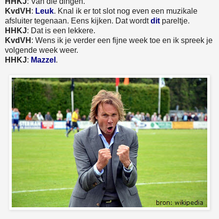
HHKJ
: Van die dingen.
KvdVH
:
Leuk
. Knal ik er tot slot nog even een muzikale
afsluiter tegenaan. Eens kijken. Dat wordt
dit
pareltje.
HHKJ
: Dat is een lekkere.
KvdVH
: Wens ik je verder een fijne week toe en ik spreek je
volgende week weer.
HHKJ
:
Mazzel
.