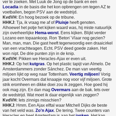
ver te zoeken. Met Luuk de Jong op de bank en een
Locadia
in de basis die het kon opbrengen om tegen AZ te
voetballen, begon PSV aan de wedstrijd.
KvdVH
: En hoog bezoek op de tribune.
HHKJ
: Tja, ik vraag me af of
Pluisje
heeft genoten.
Alhoewel het potje het kijken waard was, hij miste natuurlijk
zijn overheerlijke
Hema-worst
. Eens kijken. Blijkt verder
Lozano een topaankoop. Ron 'Beton' Vlaar nog gezien?
Man, man, man. Die gast heeft tegenwoordig een draaicirkel
van een vrachtwagen. Echt. PSV deed goede zaken. Het
won nipt. De drie punten zijn in de knip.
KvdVH
: Pikken we Heracles-Ajax er even uit.
HHKJ
: Op het
kutgras
. Op het plastic tapijt van Almelo. De
Amsterdammers zonder Sánchez. De man van veertig
miljoen lijkt op weg naar Tottenham.
Veertig miljoen!
Vorig
jaar kocht Overmars dat knaapje nog voor vijf miljoen. Grote
strik eromheen en dikke doei zou ik zeggen. Hoe goed hij
ook mag zijn. En dan mag
Overmars
aan de bak. Iets over
de wedstrijd. Wat moet ik daar eigenlijk van zeggen?
KvdVH
: Iets zinnigs misschien?
HHKJ
: Hmm. Een Ajax elftal waar Mitchell Dijks de beste
van het veld was.
Zo'n Ajax
. De tering. Twee counters van
Heracles en heel Amsterdam is aan het
janken
. Het kan