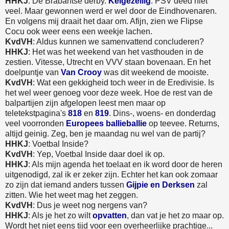
HHKJ
: De Brabantse derby.
Keigezellig
. PSV deed niet
veel. Maar gewonnen werd er wel door de Eindhovenaren.
En volgens mij draait het daar om. Afijn, zien we Flipse
Cocu ook weer eens een weekje lachen.
KvdVH
: Aldus kunnen we samenvattend concluderen?
HHKJ
: Het was het weekend van het vasthouden in de
zestien. Vitesse, Utrecht en VVV staan bovenaan. En het
doelpuntje van
Van Crooy
was dit weekend de mooiste.
KvdVH
: Wat een gekkigheid toch weer in de Eredivisie. Is
het wel weer genoeg voor deze week. Hoe de rest van de
balpartijen zijn afgelopen leest men maar op
teletekstpagina's
818
en
819
. Dins-, woens- en donderdag
veel voorronden
Europees ballieballie
op teevee. Returns,
altijd geinig. Zeg, ben je maandag nu wel van de partij?
HHKJ
: Voetbal Inside?
KvdVH
: Yep, Voetbal Inside daar doel ik op.
HHKJ
: Als mijn agenda het toelaat en ik word door de heren
uitgenodigd, zal ik er zeker zijn. Echter het kan ook zomaar
zo zijn dat iemand anders tussen
Gijpie en Derksen
zal
zitten. Wie het weet mag het zeggen.
KvdVH
: Dus je weet nog nergens van?
HHKJ
: Als je het zo wilt
opvatten
, dan vat je het zo maar op.
Wordt het niet eens tijd voor een overheerlijke prachtige...