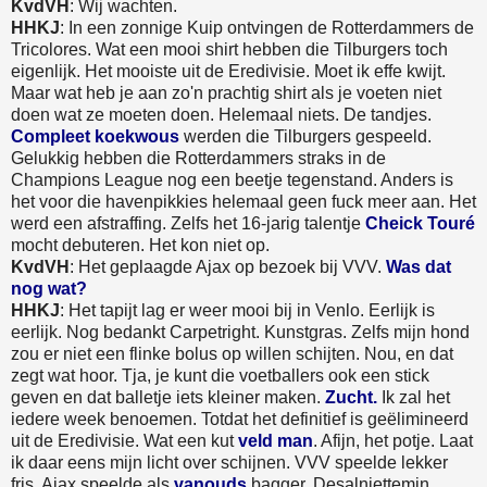
KvdVH
: Wij wachten.
HHKJ
: In een zonnige Kuip ontvingen de Rotterdammers de
Tricolores. Wat een mooi shirt hebben die Tilburgers toch
eigenlijk. Het mooiste uit de Eredivisie. Moet ik effe kwijt.
Maar wat heb je aan zo'n prachtig shirt als je voeten niet
doen wat ze moeten doen. Helemaal niets. De tandjes.
Compleet koekwous
werden die Tilburgers gespeeld.
Gelukkig hebben die Rotterdammers straks in de
Champions League nog een beetje tegenstand. Anders is
het voor die havenpikkies helemaal geen fuck meer aan. Het
werd een afstraffing. Zelfs het 16-jarig talentje
Cheick Touré
mocht debuteren. Het kon niet op.
KvdVH
: Het geplaagde Ajax op bezoek bij VVV.
Was dat
nog wat?
HHKJ
: Het tapijt lag er weer mooi bij in Venlo. Eerlijk is
eerlijk. Nog bedankt Carpetright. Kunstgras. Zelfs mijn hond
zou er niet een flinke bolus op willen schijten. Nou, en dat
zegt wat hoor. Tja, je kunt die voetballers ook een stick
geven en dat balletje iets kleiner maken.
Zucht.
Ik zal het
iedere week benoemen. Totdat het definitief is geëlimineerd
uit de Eredivisie. Wat een kut
veld man
. Afijn, het potje. Laat
ik daar eens mijn licht over schijnen. VVV speelde lekker
fris, Ajax speelde als
vanouds
bagger. Desalniettemin