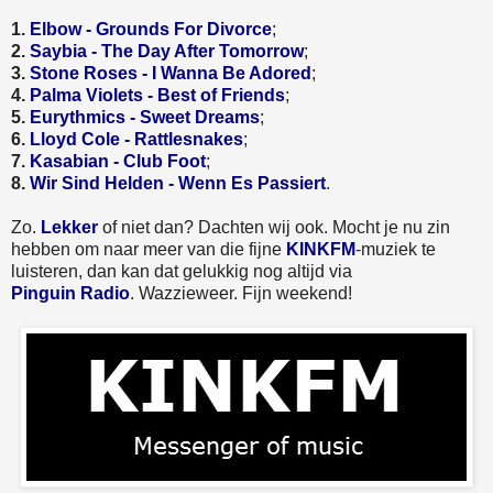
1.
Elbow - Grounds For Divorce
;
2.
Saybia - The Day After Tomorrow
;
3.
Stone Roses - I Wanna Be Adored
;
4.
Palma Violets - Best of Friends
;
5.
Eurythmics - Sweet Dreams
;
6.
Lloyd Cole - Rattlesnakes
;
7.
Kasabian - Club Foot
;
8.
Wir Sind Helden - Wenn Es Passiert
.
Zo.
Lekker
of niet dan? Dachten wij ook. Mocht je nu zin
hebben om naar meer van die fijne
KINKFM
-muziek te
luisteren, dan kan dat gelukkig nog altijd via
Pinguin Radio
. Wazzieweer. Fijn weekend!