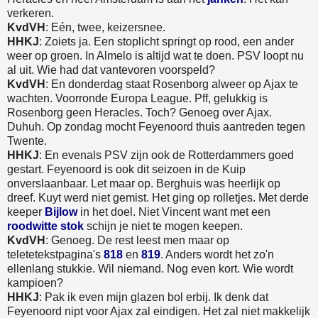
verkeren.
KvdVH
: Eén, twee, keizersnee.
HHKJ
: Zoiets ja. Een stoplicht springt op rood, een ander
weer op groen. In Almelo is altijd wat te doen. PSV loopt nu
al uit. Wie had dat vantevoren voorspeld?
KvdVH
: En donderdag staat Rosenborg alweer op Ajax te
wachten. Voorronde Europa League. Pff, gelukkig is
Rosenborg geen Heracles. Toch? Genoeg over Ajax.
Duhuh. Op zondag mocht Feyenoord thuis aantreden tegen
Twente.
HHKJ
: En evenals PSV zijn ook de Rotterdammers goed
gestart. Feyenoord is ook dit seizoen in de Kuip
onverslaanbaar. Let maar op. Berghuis was heerlijk op
dreef. Kuyt werd niet gemist. Het ging op rolletjes. Met derde
keeper
Bijlow
in het doel. Niet Vincent want met een
roodwitte stok
schijn je niet te mogen keepen.
KvdVH
: Genoeg. De rest leest men maar op
teletetekstpagina's
818
en
819
. Anders wordt het zo'n
ellenlang stukkie. Wil niemand. Nog even kort. Wie wordt
kampioen?
HHKJ
: Pak ik even mijn glazen bol erbij. Ik denk dat
Feyenoord nipt voor Ajax zal eindigen. Het zal niet makkelijk