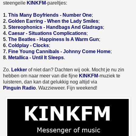
steengeile
KINKFM
-pareltjes:
1.
This Many Boyfriends - Number One
;
2.
Golden Earring - When the Lady Smiles
;
3.
Stereophonics - Handbags And Gladrags
;
4.
Caesar - Situations Complications
;
5.
The Beatles - Happiness Is A Warm Gun
;
6.
Coldplay - Clocks
;
7.
Fine Young Cannibals - Johnny Come Home
;
8.
Metallica - Until It Sleeps
.
Zo.
Lekker
of niet dan? Dachten wij ook. Mocht je nu zin
hebben om naar meer van die fijne
KINKFM
-muziek te
luisteren, dan kan dat gelukkig nog altijd via
Pinguin Radio
. Wazzieweer. Fijn weekend!