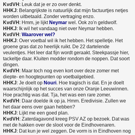
KvdVH
: Leuk dat je er zo over denkt.
HHKJ
: Belangrijkste is natuurlijk dat mijn factuurtjes netjes
worden uitbetaald. Zonder vertraging enzo.
KvdVH
: Hmm, je lijkt
Neymar
wel. Ook zo'n geldwolf.
HHKJ
: Ik wil het vandaag niet over Neymar hebben.
KvdVH
:
Waarover wel?
HHKJ
: Over voetbal wil ik het hebben. Het spelletje. Het
groene gras dat zo heerlijk ruikt. De 22 dartelende
veulentjes. Het leer dat fijn wordt geraakt. Steekpassje hier,
tackeltje daar. Kluiten modder rondom de noppen. Dat soort
dingen.
KvdVH
: Maar toch nog even kort over deze zomer met
diepte- en hoogtepunten op voetbalgebied.
HHKJ
: Je doelt op
Nouri
. Hoe tragisch is dat. En je doelt
waarschijnlijk op het succes van onze Oranje Leeuwinnen.
Hoe prachtig was dat. Tja, het was een rare zomer.
KvdVH
: Daar doelde ik op ja. Hmm. Eredivisie. Zullen we
het daar eens over gaan hebben?
HHKJ
: Lijkt me een goed plan.
KvdVH
: Zaterdagavond kreeg PSV AZ op bezoek. Dat was
met de hakken over de sloot voor de Eindhovenaren.
HHKJ
: Dat kun je wel zeggen. De vorm is in Eindhoven nog