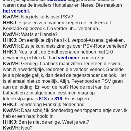
waren daar de invallers Huntelaar en Neres. Die maakten
het verschil
.
KvdVH
: Nog iets korts over PSV?
HHKJ
: Flipse en zijn mannen kregen de Duitsers uit
Kerkrade op bezoek. En verder uh... verder uh...
KvdVH
: Wat is er Hansie?
HHKJ
: Om eerlijk te zijn heb ik Liverpool-Arsenal gekeken.
KvdVH
: Dus je kunt niets zinnigs over PSV-Roda vertellen?
HHKJ
: Nou ja uh, de Eindhovenaren hebben met 2-0
gewonnen, echter dat had
veel meer
moeten zijn.
KvdVH
: Genoeg. Laat ook maar zitten. Iedereen die won,
won zijn wedstrijdje. Iedereen die verloor, verloor. Speelde
je als ploegje gelijk, dan deed de tegenstander dat ook. Het
is allemaal niet zo moeilijk. Afijn, Feyenoord en PSV gaan
aan de leiding. En voor de rest? Hoe de rest van de
balpartijen zijn afgelopen leest men maar op
teletekstpagina's
818
en
819
. Eens kijken.
HHKJ
: Donderdag Frankrijk-Nederland.
KvdVH
: Daar schrijf ik donderdag een toppert alertje over. Ik
heb er een hard hoofd in.
HHKJ
: Ben je niet de enige. Weet je wat?
KvdVH
: Nou?