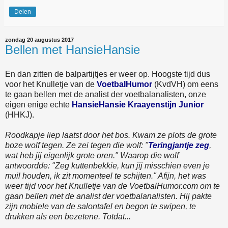
Delen
zondag 20 augustus 2017
Bellen met HansieHansie
En dan zitten de balpartijtjes er weer op. Hoogste tijd dus
voor het Knulletje van de
VoetbalHumor
(KvdVH) om eens
te gaan bellen met de analist der voetbalanalisten, onze
eigen enige echte
HansieHansie Kraayenstijn Junior
(HHKJ).
Roodkapje liep laatst door het bos. Kwam ze plots de grote
boze wolf tegen. Ze zei tegen die wolf: "
Teringjantje zeg
,
wat heb jij eigenlijk grote oren." Waarop die wolf
antwoordde: "Zeg kuttenbekkie, kun jij misschien even je
muil houden, ik zit momenteel te schijten." Afijn, het was
weer tijd voor het Knulletje van de VoetbalHumor.com om te
gaan bellen met de analist der voetbalanalisten. Hij pakte
zijn mobiele van de salontafel en begon te swipen, te
drukken als een bezetene. Totdat...