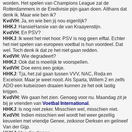
worden. Het spelen van Champions League zal de
Rotterdammers in de Eredivisie pijn gaan doen. Althans dat
denk ik. Maar wie ben ik?
KvdVH
: Ja, en wie ben jij nou eigenlijk?
HHKJ
: HansieHansie van de van Kraayenstijn.
KvdVH
: En PSV?
HHKJ
: Ik weet het niet hoor. PSV is nog geen elftal. Echter
het niet spelen van europees voetbal is hun voordeel. Dat
wel. Toch denk ik dat ze het niet gaan redden.
KvdVH
: Wie degradeert?
HHKJ
: Ook dat is moeilijk te voorspellen.
KvdVH
: Doe eens een gokje.
HHKJ
: Tja, het zal gaan tussen VVV, NAC, Roda en
Excelsior. Maar je weet nooit. Als Sparta, Willem 2 en zelfs
ADO een kutseizoen draaien kunnen ze het ook lastig
krijgen.
KvdVH
: We gaan het zien. Genoeg voor nu. Maandag zit je
bij je vrienden van
Voetbal International
.
HHKJ
: Is nog niet zeker. Misschien wel, misschien niet.
KvdVH
: Indien misschien wel wordt het weer gezellig
keuvelen met vriendje Genee, zeiksnor Derksen en geilneef
Van der Gijp.