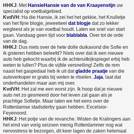
HHKJ
: Met
HansieHansie van de van Kraayenstijn
uw
specialist op voetbalgebied.
KvdVH
: Ha die Hansie, ik zei het het gekkie, het Knulletje
van het fijne blogje, jeweetwel
dat blogje
dat zo lekker
wegleest als je van voetbal houdt. Laten we snel van start
gaan. Vandaag geen tijd voor
blablabla
. Over tot de orde
van de dag.
HHKJ
: Dus niets over de hete dolle duikavond die Sofie en
ik gisteren hebben beleefd? Niets over dat ik een nieuwe
auto heb gekocht waarbij ik de achteruitkijkspiegel erbij heb
weten te lullen? Plus de vijfde versnelling! Zelfs de rem
naast het gaspedaal heb ik uit dat
gladde praatje
van die
autoverkoper er gratis bij weten te ritselen.
Jaja
, laat dat
onderhandelen maar aan mij over.
KvdVH
: Het zal me een worst zijn. Ik hoop dat je nieuwe
auto net zo gesmeerd door het leven zal gaan als je
prachtige Sofietje. Maar laten we het eens over de
Rotterdamse stadsderby gaan hebben. Excelsior-
Feyenoord.
HHKJ
: Het potje van de revanche. Wisten de Kralingers aan
het eind van vorig seizoen menig Rotterdammer nog wat
nervostress te bezorgen, dit keer lagen de zaken helemaal