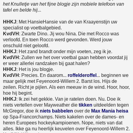
het Knulletje van het fijne blogje zijn mobiele telefoon van
tafel en belde hij...
HHKJ
: Met HansieHansie van de van Kraayenstijn uw
specialist op voetbalgebied.
KvdVH
: Zwarte Dino. Jij wou Nina. Die met Rocco was
verloofd. En toen Rocco werd gevonden. Werd jouw
onschuld niet geloofd.
HHKJ
: Het zand brandt onder mijn voeten, zeg ik je.
KvdVH
: Zullen we het over voetbal gaan hebben voordat jij
er weer allerlei randzaken bij gaat halen?
HHKJ
: Het is jou blogje.
KvdVH
: Precies. En daarom...
roffelderoffel
... beginnen we
maar gelijk met Feyenoord-Willem 2. Barst los. Hijs de
zeilen. Richt je pijlen. Als een meeuw in de wind. Hoor, hoor,
hoe hij begint.
HHKJ
: Ik zei het gekkie. Van je ratelen doen. Nu. Doe ik
niets vertellen over Mayweather die
tikken
uitdeelden tegen
McGregor, doe ik
niets babbelen
over de
Max Mania heisa
op Spa-Francorchamps. Niets kakelen over de dames- en
heren Europees hockeykampioenen. Nope, niets van dat
alles. Ikke ga nu heerlijk keuvelen over Feyenoord-Willem 2.