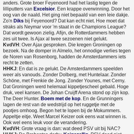
anders. Grote broer Feyenoord had het lastig tegen de
lilliputters van
Excelsior
. Een krappe overwinning. Door het
oog van de naald. Het ging niet bepaald van een leie dakje.
Zo'n
Diks
bij Feyenoord? Dat kan echt niet. Hoe moet dat
straks als Neymar voor 'm staat in de Champions League?
Dat wordt gewoon zielig. Afijn, de Rotterdammers hebben
zes uit twee. Is Ajax al twee sezoenen niet gelukt.
KvdVH
: Over Ajax gesproken. Die kregen Groningen op
bezoek. Na de domper in Almelo, het onnodige verlies tegen
de Noren van Rosenborg, hadden de Amsterdammers iets
recht te zetten.
HHKJ
: En dat is ze gelukt. De Amsterdammers speelden
weer als vanouds. Zonder Dolberg, met Huntelaar. Zonder
Schöne, met Frenkie de Jong. Zonder Younes, met Cerny.
Dat Groningen werd helemaal kippetjescheel gebald. Hoge
druk, veel kansen. De Johan Cruijff Arena stond op zijn kop.
The Deer Hunter.
Boem met de kop
. En de Grunningers
lagen de rest van de wedstrijd op het ruggetje met de
pootjes omhoog. Begon het te lopen bij de Mokummers.
Appeltje eitje. Weet Marcel Keizer ook eens wat winnen is.
Ook wel eens leuk voor de verandering.
KvdVH
: Grote vraag is dan: wat deed PSV uit bij NAC?