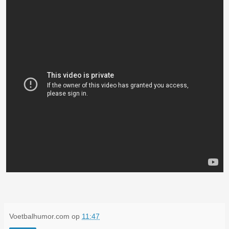
Voetbalhumor.com
op
11:47