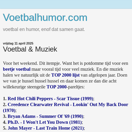
Voetbalhumor.com
voetbal en humor, enof dat samen gaat.
vrijdag 11 april 2025
Voetbal & Muziek
Voor het weekend. Dit itempje. Want het is potdomme tijd voor een
beetje voetbal
maar vooral tijd voor veel muziek. En die muziek
halen we natuurlijk uit de
TOP 2000 lijst
van afgelopen jaar. Doen
we van je hussel hussel hussel en daar komen ze dan die acht
willekeurige steengeile
TOP 2000
-pareltjes:
1.
Red Hot Chili Peppers - Scar Tissue (1999)
;
2.
Creedence Clearwater Revival - Lookin' Out My Back Door
(1970)
;
3.
Bryan Adams - Summer Of '69 (1990)
;
4.
Ph.D. - I Won't Let You Down (1981)
;
5.
John Mayer - Last Train Home (2021)
;