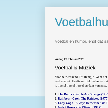
Voetbalh
voetbal en humor, enof dat s
vrijdag 27 februari 2026
Voetbal & Muziek
Voor het weekend. Dit itempje. Want het
veel muziek. En die muziek halen we nat
je hussel hussel hussel en daar komen ze
1.
The Doors - People Are Strange (196
2.
Rainbow - Catch The Rainbow (1975
3.
Lady Gaga - Always Remember Us T
4.
André Hazes - De Vlieger (1977)
;