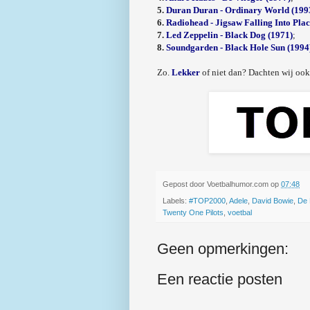
5.
Duran Duran - Ordinary World (199
6.
Radiohead - Jigsaw Falling Into Plac
7.
Led Zeppelin - Black Dog (1971)
;
8.
Soundgarden - Black Hole Sun (1994
Zo.
Lekker
of niet dan? Dachten wij oo
Gepost door
Voetbalhumor.com
op
07:48
Labels:
#TOP2000
,
Adele
,
David Bowie
,
De 
Twenty One Pilots
,
voetbal
Geen opmerkingen:
Een reactie posten