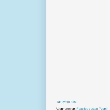
Nieuwere post
Abonneren op:
Reacties posten (Atom)