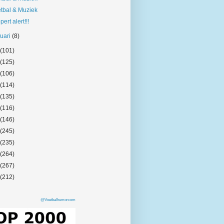
tbal & Muziek
pert alert!!!
nuari
(8)
(101)
(125)
(106)
(114)
(135)
(116)
(146)
(245)
(235)
(264)
(267)
(212)
@Voetbalhumorcom