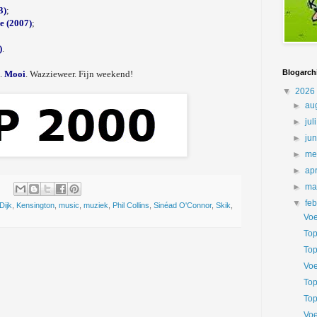
3)
;
e (2007)
;
)
.
Blogarch
k.
Mooi
. Wazzieweer. Fijn weekend!
▼
2026
►
au
►
jul
►
ju
►
me
►
apr
►
ma
▼
fe
Dijk
,
Kensington
,
music
,
muziek
,
Phil Collins
,
Sinéad O'Connor
,
Skik
,
Voe
Top
Top
Voe
Top
Top
Voe