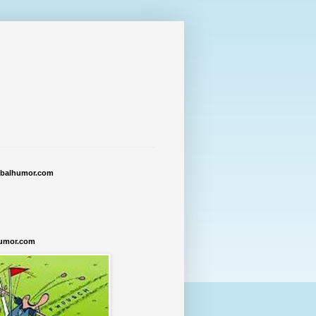
tbalhumor.com
humor.com