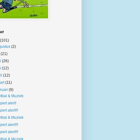
ief
(101)
gustus
(2)
i
(21)
ni
(26)
i
(12)
il
(12)
art
(11)
bruari
(9)
tbal & Muziek
pert alert!
pert alert!!!
tbal & Muziek
pert alert!!!
pert alert!!!
tbal & Muziek