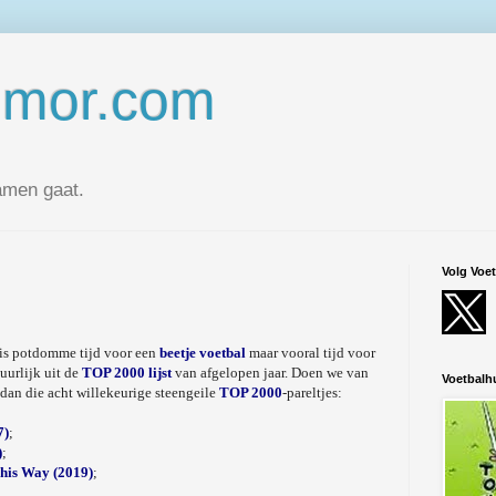
umor.com
amen gaat.
Volg Voe
 is potdomme tijd voor een
beetje voetbal
maar vooral tijd voor
uurlijk uit de
TOP 2000 lijst
van afgelopen jaar. Doen we van
Voetbal
 dan die acht willekeurige steengeile
TOP 2000
-pareltjes:
7)
;
)
;
his Way (2019)
;