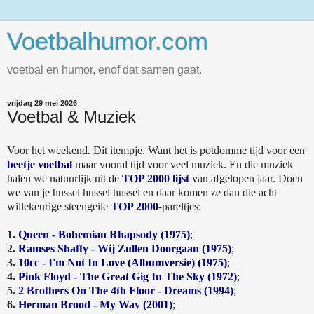
Voetbalhumor.com
voetbal en humor, enof dat samen gaat.
vrijdag 29 mei 2026
Voetbal & Muziek
Voor het weekend. Dit itempje. Want het is potdomme tijd voor een
beetje voetbal
maar vooral tijd voor veel muziek. En die muziek
halen we natuurlijk uit de
TOP 2000 lijst
van afgelopen jaar. Doen
we van je hussel hussel hussel en daar komen ze dan die acht
willekeurige steengeile
TOP 2000
-pareltjes:
1.
Queen - Bohemian Rhapsody (1975)
;
2.
Ramses Shaffy - Wij Zullen Doorgaan (1975)
;
3.
10cc - I'm Not In Love (Albumversie) (1975)
;
4.
Pink Floyd - The Great Gig In The Sky (1972)
;
5.
2 Brothers On The 4th Floor - Dreams (1994)
;
6.
Herman Brood - My Way (2001)
;