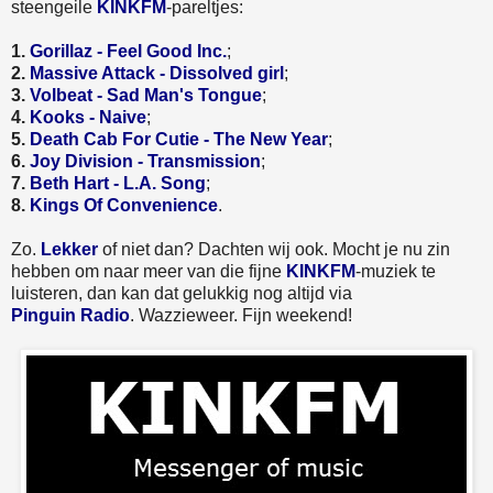
steengeile
KINKFM
-pareltjes:
1.
Gorillaz - Feel Good Inc.
;
2.
Massive Attack - Dissolved girl
;
3.
Volbeat - Sad Man's Tongue
;
4.
Kooks - Naive
;
5.
Death Cab For Cutie - The New Year
;
6.
Joy Division - Transmission
;
7.
Beth Hart - L.A. Song
;
8.
Kings Of Convenience
.
Zo.
Lekker
of niet dan? Dachten wij ook. Mocht je nu zin
hebben om naar meer van die fijne
KINKFM
-muziek te
luisteren, dan kan dat gelukkig nog altijd via
Pinguin Radio
. Wazzieweer. Fijn weekend!