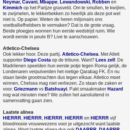
Neymar, Cavani, Mbappe
,
Lewandowski, Robben
en
Kimmich
op het Parijze grasveld. Om te smullen, te kwijlen,
te zwijmelen, te lekkerbekken zo heerlijk als deze pot wel
niet is. Op papier. Weten de heren miljonairs ons
voetballiefhebbers te vermaken? Dat is de grote vraag.
Beide ploegjes wonnen hun eerste wedstrijd ruim. Wie
wordt eerste in poule B? Live te aanschouwen.
Atletico-Chelsea
Ook lekker hoor. Deze partij.
Atletico-Chelsea
. Met Atleti
supporter
Diego Costa
op de tribune. Want?
Lees zelf
. De
Madrilenen speelden hun eerste potje tegen Roma gelijk, de
Londenaren verpulverden het nietige Qarabag FK. En nu
staan beide grootmachten dus tegen elkaar. Atletico moet
winnen, Chelsea mag niet verliezen. Zo staan de zaken er
voor.
Griezmann
vs
Batshuayi
. Pakt smaakmaker
Hazard
nog wat minuten mee? We zullen het aansluitend in
samenvatting gaan zien.
Laatste alinea
HIERRR
,
HIERRR
,
HIERRR
,
HIERRR
en
HIERRR
vijf
bloedmooie vrouwwezens voor je uitgezocht want laatste
alinea. Want laatste alinea dus ook
DAARRR
,
DAARRR
,