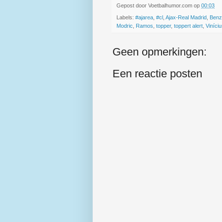
Gepost door
Voetbalhumor.com
op
00:03
Labels:
#ajarea
,
#cl
,
Ajax-Real Madrid
,
Ben
Modric
,
Ramos
,
topper
,
toppert alert
,
Viníci
Geen opmerkingen:
Een reactie posten