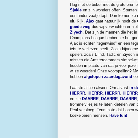
Hag met de beker met de grote oren bo
Sjakie
en zijn wondersloffen. Stunten ka
een ander vaatje tapt. Dan komen ze 
uit. Kijk,
Ajax
gaat natuurlijk nooit d
goede weg
dus wij verwachten er nie
Ziyech
. Dat zijn de mannen die het i
Champions League hebben ze het goed 
Ajax is echter "tegenwind" en een teg
iets te verliezen heeft. Zoals bijvoorb
spelers zoals Blind, Tadic en Ziyech n
missen die Amsterdammers simpelweg kw
houden in plaats van dat je voor jeze
wijze woorden! Onze voorspelling? Mw
hebben
afgelopen zaterdagavond
oo
Laatste alinea alweer. Om alvast
in d
HIERRR
,
HIERRR
,
HIERRR
,
HIERRR
en zie
DAARRR
,
DAARRR
,
DAARRR
trommelvliesjes te laten kietelen van 
Real versloeg. Tenminste dat hopen w
koekeloeren mensen.
Have fun!