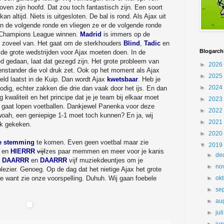
ven zijn hoofd. Dat zou toch fantastisch zijn. Een soort
n altijd. Niets is uitgesloten. De bal is rond. Als Ajax uit
in de volgende ronde en vliegen ze er de volgende ronde
e Champions League winnen.
Madrid
is immers op de
t zoveel van. Het gaat om de sterkhouders
Blind
,
Tadic
en
Blogarch
n de grote wedstrijden voor Ajax moeten doen. In de
gedaan, laat dat gezegd zijn. Het grote probleem van
►
2026
enstander die vol druk zet. Ook op het moment als Ajax
►
2025
eeld laatst in de Kuip. Dan wordt Ajax
kwetsbaar
. Heb je
►
2024
odig, echter zakken die drie dan vaak door het ijs. En dan
aliteit en het principe dat je je team bij elkaar moet
►
2023
lf gaat lopen voetballen. Dankjewel Panenka voor deze
►
2022
oah, een geniepige 1-1 moet toch kunnen? En ja, wij
►
2021
k gekeken.
►
2020
e stemming
te komen. Even geen voetbal maar zie
▼
2019
en
HIERRR
vijf
zes paar memmen en meer voor je kanis
►
de
,
DAARRR
en
DAARRR
vijf muziekdeuntjes om je
►
no
plezier. Genoeg. Op de dag dat het nietige Ajax het grote
e want zie onze voorspelling. Duhuh. Wij gaan foebele
►
ok
►
se
►
au
►
jul