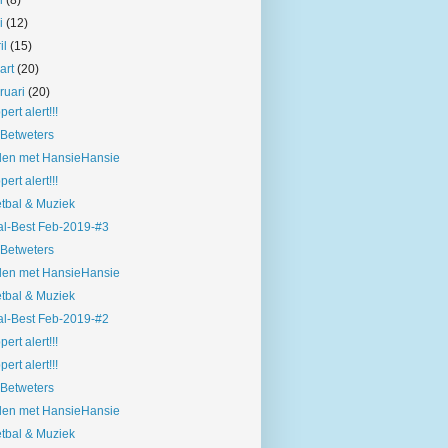
ni
(8)
i
(12)
il
(15)
art
(20)
bruari
(20)
pert alert!!!
Betweters
len met HansieHansie
pert alert!!!
tbal & Muziek
l-Best Feb-2019-#3
Betweters
len met HansieHansie
tbal & Muziek
l-Best Feb-2019-#2
pert alert!!!
pert alert!!!
Betweters
len met HansieHansie
tbal & Muziek