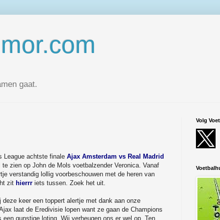
umor.com
amen gaat.
Volg Voe
ns League achtste finale
Ajax Amsterdam vs Real Madrid
maal te zien op John de Mols voetbalzender Veronica. Vanaf
Voetbal
urtje verstandig lollig voorbeschouwen met de heren van
ht zit
hierrr
iets tussen. Zoek het uit.
ij deze keer een toppert alertje met dank aan onze
 Ajax laat de Eredivisie lopen want ze gaan de Champions
een gunstige loting. Wij verheugen ons er wel op. Ten