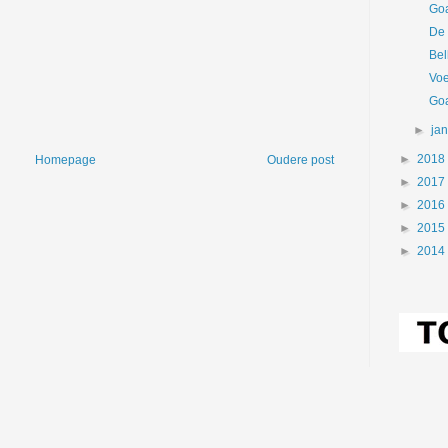
Goa
De 
Bel
Voe
Goa
►
ja
►
2018
Homepage
Oudere post
►
2017
►
2016
►
2015
►
2014