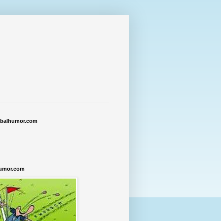
tbalhumor.com
humor.com