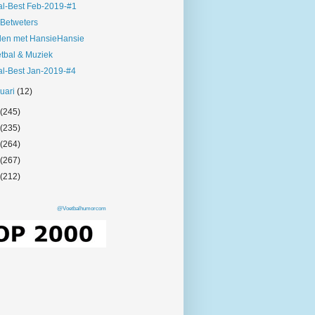
l-Best Feb-2019-#1
Betweters
len met HansieHansie
tbal & Muziek
l-Best Jan-2019-#4
nuari
(12)
(245)
(235)
(264)
(267)
(212)
@Voetbalhumorcom