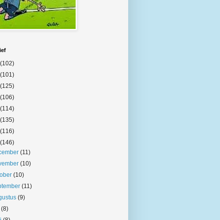
ief
(102)
(101)
(125)
(106)
(114)
(135)
(116)
(146)
cember
(11)
vember
(10)
tober
(10)
ptember
(11)
gustus
(9)
i
(8)