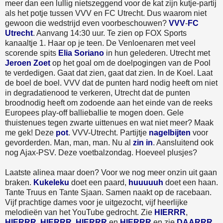
meer dan een lullig nietszeggend voor de kat zijn kutje-partij
als het potje tussen VVV en FC Utrecht. Dus waarom niet
gewoon die wedstrijd even voorbeschouwen?
VVV
-
FC
Utrecht
. Aanvang 14:30 uur. Te zien op FOX Sports
kanaaltje 1. Haar op je teen. De Venloenaren met veel
scorende spits
Elia Soriano
in hun gelederen. Utrecht met
Jeroen Zoet
op het goal om de doelpogingen van de Pool
te verdedigen. Gaat dat zien, gaat dat zien. In de Koel. Laat
de boel de boel. VVV dat de punten hard nodig heeft om niet
in degradatienood te verkeren, Utrecht dat de punten
broodnodig heeft om zodoende aan het einde van de reeks
Europees play-off ballieballie te mogen doen. Gele
thuistenues tegen zwarte uittenues en wat niet meer? Maak
me gek! Deze
pot
. VVV-Utrecht. Partijtje
nagelbijten
voor
gevorderden. Man, man, man. Nu al
zin in
. Aansluitend ook
nog Ajax-PSV. Deze voetbalzondag. Hoeveel plusjes?
Laatste alinea maar doen? Voor we nog meer onzin uit gaan
braken.
Kukeleku
doet een paard,
huuuuuh
doet een haan.
Tante Truus en Tante Sjaan. Samen naakt op de racebaan.
Vijf prachtige dames voor je uitgezocht, vijf heerlijke
melodieën van het YouTube gedrocht. Zie
HIERRR
,
HIERRR
,
HIERRR
,
HIERRR
en
HIERRR
en zie
DAARRR
,