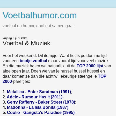
Voetbalhumor.com
voetbal en humor, enof dat samen gaat.
vrijdag 5 juni 2020
Voetbal & Muziek
Voor het weekend. Dit itempje. Want het is potdomme tijd
voor een
beetje voetbal
maar vooral tijd voor veel muziek.
En die muziek halen we natuurlijk uit de
TOP 2000 lijst
van
afgelopen jaar. Doen we van je hussel hussel hussel en
daar komen ze dan die acht willekeurige steengeile
TOP
2000
-pareltjes:
1.
Metallica - Enter Sandman (1991)
;
2.
Adele - Rumour Has It (2011)
;
3.
Gerry Rafferty - Baker Street (1978)
;
4.
Madonna - La Isla Bonita (1987)
;
5.
Coolio - Gangsta's Paradise (1995)
;