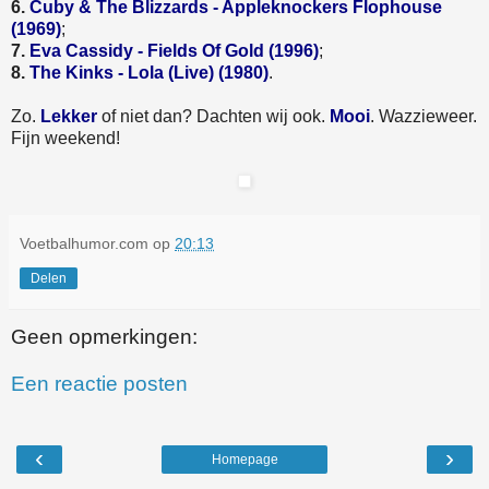
6.
Cuby & The Blizzards - Appleknockers Flophouse
(1969)
;
7.
Eva Cassidy - Fields Of Gold (1996)
;
8.
The Kinks - Lola (Live) (1980)
.
Zo.
Lekker
of niet dan? Dachten wij ook.
Mooi
. Wazzieweer.
Fijn weekend!
Voetbalhumor.com
op
20:13
Delen
Geen opmerkingen:
Een reactie posten
‹
›
Homepage