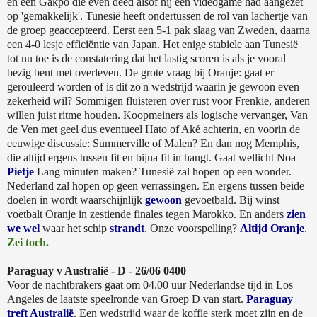
en een Gakpo die even deed alsof hij een videogame had aangezet
op 'gemakkelijk'. Tunesië heeft ondertussen de rol van lachertje van
de groep geaccepteerd. Eerst een 5-1 pak slaag van Zweden, daarna
een 4-0 lesje efficiëntie van Japan. Het enige stabiele aan Tunesië
tot nu toe is de constatering dat het lastig scoren is als je vooral
bezig bent met overleven. De grote vraag bij Oranje: gaat er
gerouleerd worden of is dit zo'n wedstrijd waarin je gewoon even
zekerheid wil? Sommigen fluisteren over rust voor Frenkie, anderen
willen juist ritme houden. Koopmeiners als logische vervanger, Van
de Ven met geel dus eventueel Hato of Aké achterin, en voorin de
eeuwige discussie: Summerville of Malen? En dan nog Memphis,
die altijd ergens tussen fit en bijna fit in hangt. Gaat wellicht Noa
Pietje
Lang minuten maken? Tunesië zal hopen op een wonder.
Nederland zal hopen op geen verrassingen. En ergens tussen beide
doelen in wordt waarschijnlijk
gewoon
gevoetbald. Bij winst
voetbalt Oranje in zestiende finales tegen Marokko. En anders
zien
we wel
waar het schip
strandt
. Onze voorspelling?
Altijd Oranje
.
Zei toch.
Paraguay v Australië - D - 26/06 0400
Voor de nachtbrakers gaat om 04.00 uur Nederlandse tijd in Los
Angeles de laatste speelronde van Groep D van start.
Paraguay
treft Australië
. Een wedstrijd waar de koffie sterk moet zijn en de