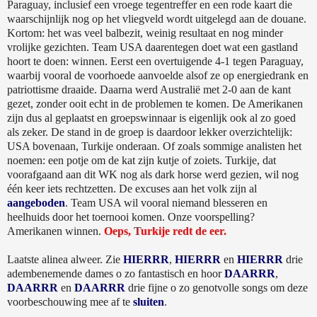
Paraguay, inclusief een vroege tegentreffer en een rode kaart die
waarschijnlijk nog op het vliegveld wordt uitgelegd aan de douane.
Kortom: het was veel balbezit, weinig resultaat en nog minder
vrolijke gezichten. Team USA daarentegen doet wat een gastland
hoort te doen: winnen. Eerst een overtuigende 4-1 tegen Paraguay,
waarbij vooral de voorhoede aanvoelde alsof ze op energiedrank en
patriottisme draaide. Daarna werd Australië met 2-0 aan de kant
gezet, zonder ooit echt in de problemen te komen. De Amerikanen
zijn dus al geplaatst en groepswinnaar is eigenlijk ook al zo goed
als zeker. De stand in de groep is daardoor lekker overzichtelijk:
USA bovenaan, Turkije onderaan. Of zoals sommige analisten het
noemen: een potje om de kat zijn kutje of zoiets. Turkije, dat
voorafgaand aan dit WK nog als dark horse werd gezien, wil nog
één keer iets rechtzetten. De excuses aan het volk zijn al
aangeboden
. Team USA wil vooral niemand blesseren en
heelhuids door het toernooi komen. Onze voorspelling?
Amerikanen winnen.
Oeps, Turkije redt de eer.
Laatste alinea alweer. Zie
HIERRR
,
HIERRR
en
HIERRR
drie
adembenemende dames o zo fantastisch en hoor
DAARRR
,
DAARRR
en
DAARRR
drie fijne o zo genotvolle songs om deze
voorbeschouwing mee af te
sluiten
.