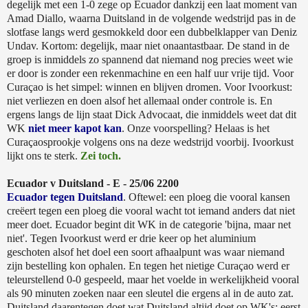
degelijk met een 1-0 zege op Ecuador dankzij een laat moment van
Amad Diallo, waarna Duitsland in de volgende wedstrijd pas in de
slotfase langs werd gesmokkeld door een dubbelklapper van Deniz
Undav. Kortom: degelijk, maar niet onaantastbaar. De stand in de
groep is inmiddels zo spannend dat niemand nog precies weet wie
er door is zonder een rekenmachine en een half uur vrije tijd. Voor
Curaçao is het simpel: winnen en blijven dromen. Voor Ivoorkust:
niet verliezen en doen alsof het allemaal onder controle is. En
ergens langs de lijn staat Dick Advocaat, die inmiddels weet dat dit
WK
niet meer kapot kan
. Onze voorspelling? Helaas is het
Curaçaosprookje volgens ons na deze wedstrijd voorbij. Ivoorkust
lijkt ons te sterk.
Zei toch.
Ecuador v Duitsland - E - 25/06 2200
Ecuador tegen Duitsland
. Oftewel: een ploeg die vooral kansen
creëert tegen een ploeg die vooral wacht tot iemand anders dat niet
meer doet. Ecuador begint dit WK in de categorie 'bijna, maar net
niet'. Tegen Ivoorkust werd er drie keer op het aluminium
geschoten alsof het doel een soort afhaalpunt was waar niemand
zijn bestelling kon ophalen. En tegen het nietige Curaçao werd er
teleurstellend 0-0 gespeeld, maar het voelde in werkelijkheid vooral
als 90 minuten zoeken naar een sleutel die ergens al in de auto zat.
Duitsland daarentegen doet wat Duitsland altijd doet op WK's: eerst