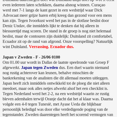
even iedereen laten schrikken, daarna alsnog winnen. Curaçao
werd met 7-1 langs de kant gezet in een wedstrijd waar Dick
Advocaat meer grijze haren erbij kreeg dan gezond voor een mens
kan zijn. Tegen Ivoorkust werd het pas in de slotfase beslist door
Deniz Undav, die inmiddels lijkt te denken dat hij alleen in
blessuretijd mag scoren. De stand in de groep is nog niet helemaal
beslist, maar de contouren zijn duidelijk: Duitsland zit comfortabel,
Ecuador zit op de rand van afgrond. Onze voorspelling? Natuurlijk
wint Duitsland.
Verrassing. Ecuador dus.
Japan v Zweden - F - 26/06 0100
Om 01.00 uur wordt in Dallas de laatste speelronde van Groep F
afgewerkt.
Japan tegen Zweden
dus. Een duel waarin niemand
nog rustig achterover kan leunen, behalve misschien de
bankrekening van de analisten die dit allemaal moeten uitleggen.
Japan heeft zich inmiddels ontwikkeld tot de ploeg die niet alleen
meedoet, maar ook alles netjes afwerkt alsof het een checklist is.
Tegen Nederland werd het 2-2, na een wedstrijd waarin ze rustig
bleven ademhalen terwijl Oranje dacht dat het al klaar was. Daarna
volgde een 4-0 tegen Tunesië, met Ayase Ueda die blijkbaar
persoonlijk beledigd was door elke verdedigende poging van de
tegenstander. Zweden daarentegen heeft het scorend vermogen van