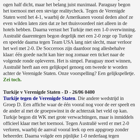
ogen half dicht, maar het belang juist maximaal. Paraguay begon
het toernooi met een stevige realitycheck. Tegen de Verenigde
Staten werd het 4-1, waarbij de Amerikanen vooral deden alsof ze
even wilden laten zien dat ze het thuisvoordeel niet alleen in de
hotels hebben. Daarna verrast het Turkije met een 1-0 overwinning.
Australië daarentegen begon degelijk met een 2-0 zege op Turkije
en speelde daarna tegen Team USA lang niet slecht, maar verloor
het wel met 2-0. De Socceroos zijn daardoor nog allesbehalve
klaar: één goede nacht kan hier nog zomaar een ticket naar de
volgende ronde opleveren. Het is simpel. Paraguay moet winnen,
Australië heeft aan een gelijkspel genoeg om tweede te worden
achter de Verenigde Staten. Onze voorspelling? Een gelijkspelletje.
Zei toch.
Turkije v Verenigde Staten - D - 26/06 0400
Turkije tegen de Verenigde Staten
. Die andere wedstrijd in
Groep D. Een affiche waar de één vooral nog voor de eer speelt en
de ander al met de groepswinst in de achterzak het veld op kan.
Turkije begon dit WK met grote verwachtingen, maar is inmiddels
officieel klaar met het toernooi. Tegen Australië werd er met 2-0
verloren, waarbij de aanval vooral leek op een appgroep zonder
beheerder. Daarna volgde een pijnlijke 1-0 nederlaag tegen