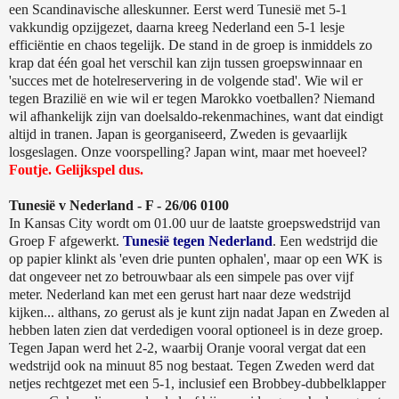
een Scandinavische alleskunner. Eerst werd Tunesië met 5-1
vakkundig opzijgezet, daarna kreeg Nederland een 5-1 lesje
efficiëntie en chaos tegelijk. De stand in de groep is inmiddels zo
krap dat één goal het verschil kan zijn tussen groepswinnaar en
'succes met de hotelreservering in de volgende stad'. Wie wil er
tegen Brazilië en wie wil er tegen Marokko voetballen? Niemand
wil afhankelijk zijn van doelsaldo-rekenmachines, want dat eindigt
altijd in tranen. Japan is georganiseerd, Zweden is gevaarlijk
losgeslagen. Onze voorspelling? Japan wint, maar met hoeveel?
Foutje. Gelijkspel dus.
Tunesië v Nederland - F - 26/06 0100
In Kansas City wordt om 01.00 uur de laatste groepswedstrijd van
Groep F afgewerkt.
Tunesië tegen Nederland
. Een wedstrijd die
op papier klinkt als 'even drie punten ophalen', maar op een WK is
dat ongeveer net zo betrouwbaar als een simpele pas over vijf
meter. Nederland kan met een gerust hart naar deze wedstrijd
kijken... althans, zo gerust als je kunt zijn nadat Japan en Zweden al
hebben laten zien dat verdedigen vooral optioneel is in deze groep.
Tegen Japan werd het 2-2, waarbij Oranje vooral vergat dat een
wedstrijd ook na minuut 85 nog bestaat. Tegen Zweden werd dat
netjes rechtgezet met een 5-1, inclusief een Brobbey-dubbelklapper