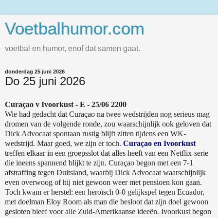
Voetbalhumor.com
voetbal en humor, enof dat samen gaat.
donderdag 25 juni 2026
Do 25 juni 2026
Curaçao v Ivoorkust - E - 25/06 2200
Wie had gedacht dat Curaçao na twee wedstrijden nog serieus mag
dromen van de volgende ronde, zou waarschijnlijk ook geloven dat
Dick Advocaat spontaan rustig blijft zitten tijdens een WK-
wedstrijd. Maar goed, we zijn er toch.
Curaçao en Ivoorkust
treffen elkaar in een groepsslot dat alles heeft van een Netflix-serie
die ineens spannend blijkt te zijn. Curaçao begon met een 7-1
afstraffing tegen Duitsland, waarbij Dick Advocaat waarschijnlijk
even overwoog of hij niet gewoon weer met pensioen kon gaan.
Toch kwam er herstel: een heroïsch 0-0 gelijkspel tegen Ecuador,
met doelman Eloy Room als man die besloot dat zijn doel gewoon
gesloten bleef voor alle Zuid-Amerikaanse ideeën. Ivoorkust begon