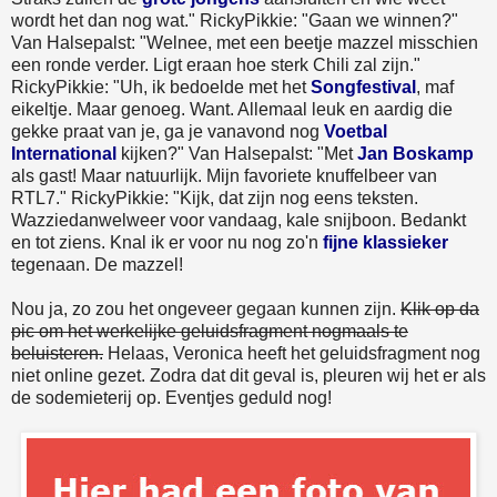
wordt het dan nog wat." RickyPikkie: "Gaan we winnen?"
Van Halsepalst: "Welnee, met een beetje mazzel misschien
een ronde verder. Ligt eraan hoe sterk Chili zal zijn."
RickyPikkie: "Uh, ik bedoelde met het
Songfestival
, maf
eikeltje. Maar genoeg. Want. Allemaal leuk en aardig die
gekke praat van je, ga je vanavond nog
Voetbal
International
kijken?" Van Halsepalst: "Met
Jan Boskamp
als gast! Maar natuurlijk. Mijn favoriete knuffelbeer van
RTL7." RickyPikkie: "Kijk, dat zijn nog eens teksten.
Wazziedanwelweer voor vandaag, kale snijboon. Bedankt
en tot ziens. Knal ik er voor nu nog zo'n
fijne klassieker
tegenaan. De mazzel!
Nou ja, zo zou het ongeveer gegaan kunnen zijn.
Klik op da
pic om het werkelijke geluidsfragment nogmaals te
beluisteren.
Helaas, Veronica heeft het geluidsfragment nog
niet online gezet. Zodra dat dit geval is, pleuren wij het er als
de sodemieterij op. Eventjes geduld nog!