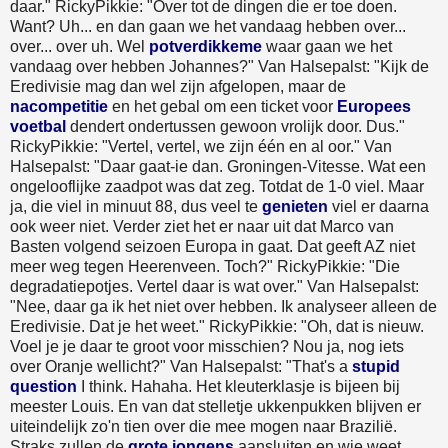
daar." RickyPikkie: "Over tot de dingen die er toe doen.
Want? Uh... en dan gaan we het vandaag hebben over...
over... over uh. Wel
potverdikkeme
waar gaan we het
vandaag over hebben Johannes?" Van Halsepalst: "Kijk de
Eredivisie mag dan wel zijn afgelopen, maar de
nacompetitie
en het gebal om een ticket voor
Europees
voetbal
dendert ondertussen gewoon vrolijk door. Dus."
RickyPikkie: "Vertel, vertel, we zijn één en al oor." Van
Halsepalst: "Daar gaat-ie dan. Groningen-Vitesse. Wat een
ongelooflijke zaadpot was dat zeg. Totdat de 1-0 viel. Maar
ja, die viel in minuut 88, dus veel te
genieten
viel er daarna
ook weer niet. Verder ziet het er naar uit dat Marco van
Basten volgend seizoen Europa in gaat. Dat geeft AZ niet
meer weg tegen Heerenveen. Toch?" RickyPikkie: "Die
degradatiepotjes. Vertel daar is wat over." Van Halsepalst:
"Nee, daar ga ik het niet over hebben. Ik analyseer alleen de
Eredivisie. Dat je het weet." RickyPikkie: "Oh, dat is nieuw.
Voel je je daar te groot voor misschien? Nou ja, nog iets
over Oranje wellicht?" Van Halsepalst: "That's a
stupid
question
I think. Hahaha. Het kleuterklasje is bijeen bij
meester Louis. En van dat stelletje ukkenpukken blijven er
uiteindelijk zo'n tien over die mee mogen naar Brazilië.
Straks zullen de
grote jongens
aansluiten en wie weet