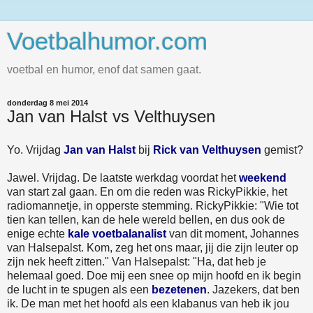
Voetbalhumor.com
voetbal en humor, enof dat samen gaat.
donderdag 8 mei 2014
Jan van Halst vs Velthuysen
Yo. Vrijdag
Jan van Halst
bij
Rick van Velthuysen
gemist?
Jawel. Vrijdag. De laatste werkdag voordat het
weekend
van start zal gaan. En om die reden was RickyPikkie, het
radiomannetje, in opperste stemming. RickyPikkie: "Wie tot
tien kan tellen, kan de hele wereld bellen, en dus ook de
enige echte
kale voetbalanalist
van dit moment, Johannes
van Halsepalst. Kom, zeg het ons maar, jij die zijn leuter op
zijn nek heeft zitten." Van Halsepalst: "Ha, dat heb je
helemaal goed. Doe mij een snee op mijn hoofd en ik begin
de lucht in te spugen als een
bezetenen
. Jazekers, dat ben
ik. De man met het hoofd als een klabanus van heb ik jou