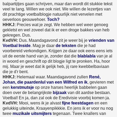
balpartijtjes gaan schrijven, maar dan wordt dit stukkie tekst
veel te lang. Willen we ook niet. We willen de lezertjes van
dit prachtige voetbalblogje natuurlijk niet vervelen met
oeverloos geouwehoer.
Toch?
HHKJ:
Precies wat je zegt. We hebben wel weer genoeg
gekletst en wel zoveel dat ik er een droge bakkes van heb
gekregen. Dus.
KvdVH:
Dus. Maandagavond zit je weer bij je
vrienden van
Voetbal Inside
. Mag je daar
de teksten
die je had
voorbereid verkondigen. Krijgen ze daar ook eens eens iets
uit de eerste hand van je, zonder dat die
blablabla
van je al
in woord en geschrift op dit blogje ligt te pronken. Ha, hoor
mij. Maar je weet dat ik gelijk heb, jij rare kwebbelbaviaan
die je d'r bent.
HHKJ:
Helemaal waar. Maandagavond zullen
René,
Johan, die paardenlul van een Wilfred en ik
, gevieren met
een
kerstmutsje
op onze harses heerlijk babbelen gaan
doen over de belangrijkste
bijzaak
van dit aardse bestaan.
Voetbal! En ja, dan zal ook de Eredivisie voorbij komen ja.
KvdVH:
Mooi, wens ik je alvast
fijne feestdagen
en een
gelukkig uiteinde, Kraayenpikkkie. En jens ik er voor nu nog
twee
muzikale uitsmijters
tegenaan. Twee knallers van