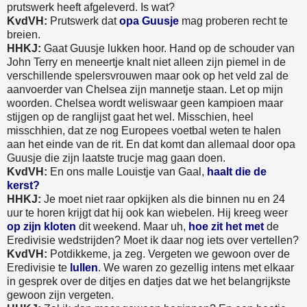
prutswerk heeft afgeleverd. Is wat?
KvdVH:
Prutswerk dat
opa Guusje
mag proberen recht te
breien.
HHKJ:
Gaat Guusje lukken hoor. Hand op de schouder van
John Terry en meneertje knalt niet alleen zijn piemel in de
verschillende spelersvrouwen maar ook op het veld zal de
aanvoerder van Chelsea zijn mannetje staan. Let op mijn
woorden. Chelsea wordt weliswaar geen kampioen maar
stijgen op de ranglijst gaat het wel. Misschien, heel
misschhien, dat ze nog Europees voetbal weten te halen
aan het einde van de rit. En dat komt dan allemaal door opa
Guusje die zijn laatste trucje mag gaan doen.
KvdVH:
En ons malle Louistje van Gaal,
haalt die de
kerst?
HHKJ:
Je moet niet raar opkijken als die binnen nu en 24
uur te horen krijgt dat hij ook kan wiebelen. Hij kreeg weer
op zijn kloten
dit weekend. Maar uh,
hoe zit het met
de
Eredivisie wedstrijden? Moet ik daar nog iets over vertellen?
KvdVH:
Potdikkeme, ja zeg. Vergeten we gewoon over de
Eredivisie te
lullen
. We waren zo gezellig intens met elkaar
in gesprek over de ditjes en datjes dat we het belangrijkste
gewoon zijn vergeten.