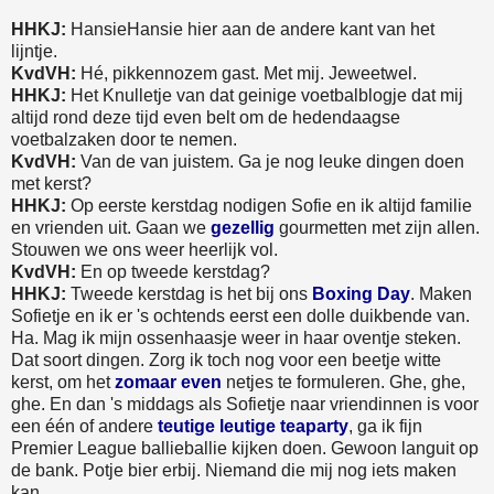
HHKJ:
HansieHansie hier aan de andere kant van het
lijntje.
KvdVH:
Hé, pikkennozem gast. Met mij. Jeweetwel.
HHKJ:
Het Knulletje van dat geinige voetbalblogje dat mij
altijd rond deze tijd even belt om de hedendaagse
voetbalzaken door te nemen.
KvdVH:
Van de van juistem. Ga je nog leuke dingen doen
met kerst?
HHKJ:
Op eerste kerstdag nodigen Sofie en ik altijd familie
en vrienden uit. Gaan we
gezellig
gourmetten met zijn allen.
Stouwen we ons weer heerlijk vol.
KvdVH:
En op tweede kerstdag?
HHKJ:
Tweede kerstdag is het bij ons
Boxing Day
. Maken
Sofietje en ik er 's ochtends eerst een dolle duikbende van.
Ha. Mag ik mijn ossenhaasje weer in haar oventje steken.
Dat soort dingen. Zorg ik toch nog voor een beetje witte
kerst, om het
zomaar even
netjes te formuleren. Ghe, ghe,
ghe. En dan 's middags als Sofietje naar vriendinnen is voor
een één of andere
teutige leutige teaparty
, ga ik fijn
Premier League ballieballie kijken doen. Gewoon languit op
de bank. Potje bier erbij. Niemand die mij nog iets maken
kan.