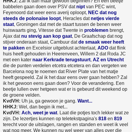
HHKJ:
Zal ik dan maar gewoon beginnen? En een beetje
babbelen gaan doen over PSV dat
nipt
van PEC wint,
Feyenoord dat weer eens averij oploopt,
NEC dat nog
steeds de polonaise loopt
, Heracles dat
netjes vierde
staat
, Groningen dat met de staart tussen de benen weer
huiswaarts ging, Vitesse dat Twente in
problemen
brengt,
Ajax dat
nu stevig aan kop gaat
, De Graafschap dat nog
stijver onderaan staat, Cambuur dat
de smaak weer heeft
te pakken
en Excelsior uitgeblust achterlaat,
ADO
dat flink
huis heeft gehouden in Heerenveen, Willem 2 dat Roda JC
met een kater
naar Kerkrade terugstuurt
,
AZ en Utrecht
die de punten verdelen etcetra etcetera en dan vergeten we
Barcelona nog te noemen dat River Plate van het matje
heeft gespeeld. Zal ik het daar eens over gaan hebben? Zal
ik het gewoon eens gaan doen? Voor de verandering. Een
beetje lullen over hetgeen wat er is gebeurd dit weekend op
de groene velden.
KvdVH:
Uh ja, ga gewoon je gang.
Want...
HHKJ:
Wel, dan begin ik met...
KvdVH:
Ach, weet je wat
. Laat die potjes toch lekker wat ze
zijn. De lezertjes kunnen op teletekstpagina's
818
en
819
terecht voor de uitslagen, rangen en standen en weet ik veel
wat nog meer. We kunnen nu wel weer van alles over die