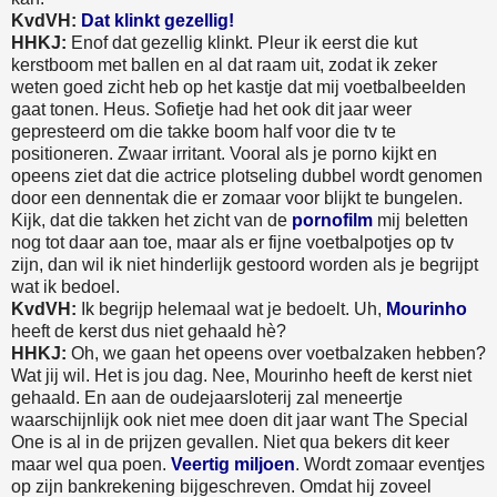
KvdVH:
Dat klinkt gezellig!
HHKJ:
Enof dat gezellig klinkt. Pleur ik eerst die kut
kerstboom met ballen en al dat raam uit, zodat ik zeker
weten goed zicht heb op het kastje dat mij voetbalbeelden
gaat tonen. Heus. Sofietje had het ook dit jaar weer
gepresteerd om die takke boom half voor die tv te
positioneren. Zwaar irritant. Vooral als je porno kijkt en
opeens ziet dat die actrice plotseling dubbel wordt genomen
door een dennentak die er zomaar voor blijkt te bungelen.
Kijk, dat die takken het zicht van de
pornofilm
mij beletten
nog tot daar aan toe, maar als er fijne voetbalpotjes op tv
zijn, dan wil ik niet hinderlijk gestoord worden als je begrijpt
wat ik bedoel.
KvdVH:
Ik begrijp helemaal wat je bedoelt. Uh,
Mourinho
heeft de kerst dus niet gehaald hè?
HHKJ:
Oh, we gaan het opeens over voetbalzaken hebben?
Wat jij wil. Het is jou dag. Nee, Mourinho heeft de kerst niet
gehaald. En aan de oudejaarsloterij zal meneertje
waarschijnlijk ook niet mee doen dit jaar want The Special
One is al in de prijzen gevallen. Niet qua bekers dit keer
maar wel qua poen.
Veertig miljoen
. Wordt zomaar eventjes
op zijn bankrekening bijgeschreven. Omdat hij zoveel