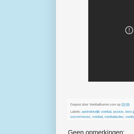
Gepost door
Voetbalhumor.com
op
20:06
Labels:
aantrekkelijk voetbal
,
assists
,
best 
soccermoves
,
voetbal
,
voetbalacties
,
voetb
Geen opmerkingen: