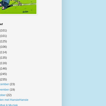
ief
(101)
(101)
(125)
(106)
(114)
(135)
(116)
(146)
(245)
(235)
cember
(23)
vember
(19)
tober
(22)
len met HansieHansie
tbal & Muziek