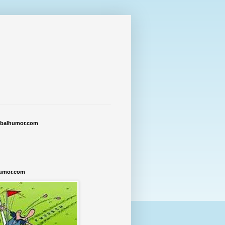
tbalhumor.com
humor.com