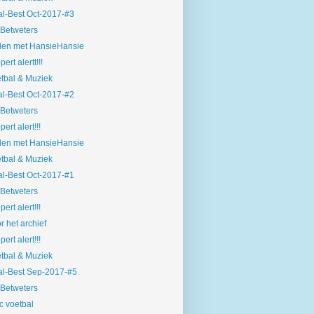
l-Best Oct-2017-#3
Betweters
len met HansieHansie
ert alertt!!!
tbal & Muziek
l-Best Oct-2017-#2
Betweters
pert alert!!!
len met HansieHansie
tbal & Muziek
l-Best Oct-2017-#1
Betweters
pert alert!!!
r het archief
pert alert!!!
tbal & Muziek
l-Best Sep-2017-#5
Betweters
c voetbal