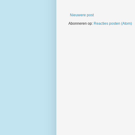
Nieuwere post
Abonneren op:
Reacties posten (Atom)