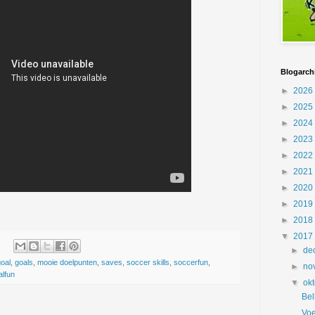
Blogarch
►
2026
►
2025
►
2024
►
2023
►
2022
►
2021
►
2020
►
2019
►
2018
▼
2017
►
de
goal
,
goals
,
mooie doelpunten
,
saves
,
soccer skills
,
soccerfun
,
►
no
alfun
▼
ok
Bel
Voe