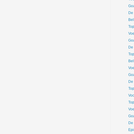
Goa
De 
Bel
Topp
Voe
Goa
De 
Top
Bel
Voe
Goa
De 
Top
Voo
Top
Voe
Goa
De 
Epi