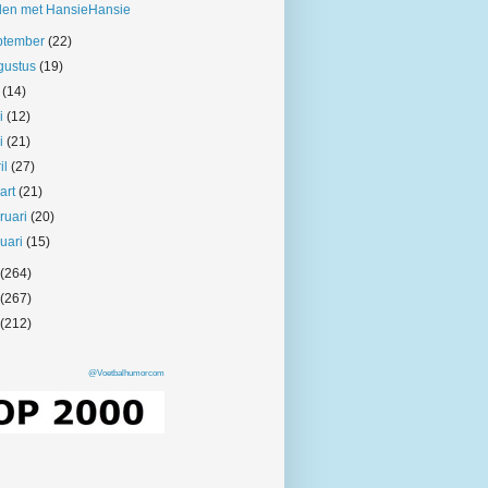
len met HansieHansie
ptember
(22)
gustus
(19)
i
(14)
ni
(12)
i
(21)
il
(27)
art
(21)
bruari
(20)
nuari
(15)
(264)
(267)
(212)
@Voetbalhumorcom