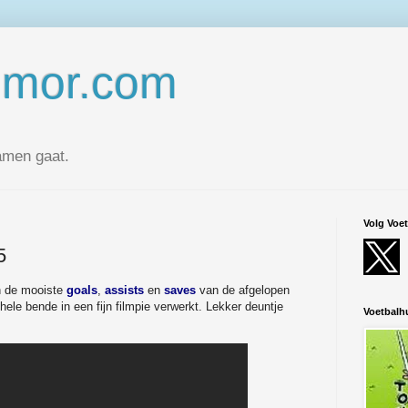
umor.com
amen gaat.
Volg Voe
5
n de mooiste
goals
,
assists
en
saves
van de afgelopen
ele bende in een fijn filmpie verwerkt. Lekker deuntje
Voetbal