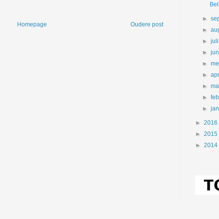
Bel
►
se
Homepage
Oudere post
►
au
►
jul
►
ju
►
me
►
apr
►
ma
►
fe
►
ja
►
2016
►
2015
►
2014