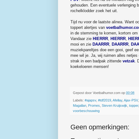
gehouden. Een eventuele verlenging b
rochelklodder zoek het uit.
Tijd nu voor de laatste alinea. Want o
toppert alertjes van
voetbalhumor.c
in de stemming te komen, kortom om ee
Vandaar zie
HIERRR
,
HIERRR
,
HIER
mooi en zie
DAARRR
,
DAARRR
,
DA
muziekpareltjes doe een gooi, geef een
mee wil je. Ja, wij ruimen alles netje
strak in een badpak zittende
vetzak
. 
koekeloeren mensen!
Gepost door
Voetbalhumor.com
op
00:08
Labels:
#ajapsv
,
#tdf2019
,
Afellay
,
Ajax-PSV
Magallan
,
Promes
,
Steven Kruijswijk
,
topper
voorbeschouwing
Geen opmerkingen: