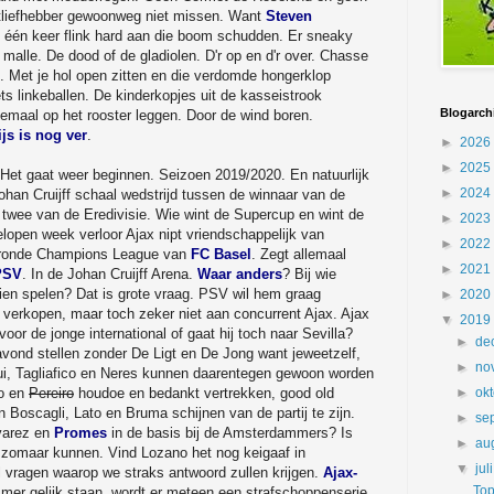
rtliefhebber gewoonweg niet missen. Want
Steven
 één keer flink hard aan die boom schudden. Er sneaky
alle. De dood of de gladiolen. D'r op en d'r over. Chasse
. Met je hol open zitten en die verdomde hongerklop
 linkeballen. De kinderkopjes uit de kasseistrook
Blogarch
emaal op het rooster leggen. Door de wind boren.
ijs is nog ver
.
►
2026
►
2025
e. Het gaat weer beginnen. Seizoen 2019/2020. En natuurlijk
►
2024
ohan Cruijff schaal wedstrijd tussen de winnaar van de
wee van de Eredivisie. Wie wint de Supercup en wint de
►
2023
elopen week verloor Ajax nipt vriendschappelijk van
►
2022
rronde Champions League van
FC Basel
. Zegt allemaal
►
2021
PSV
. In de Johan Cruijff Arena.
Waar anders
? Bij wie
ien spelen? Dat is grote vraag. PSV wil hem graag
►
2020
verkopen, maar toch zeker niet aan concurrent Ajax. Ajax
▼
2019
n voor de jonge international of gaat hij toch naar Sevilla?
►
de
ond stellen zonder De Ligt en De Jong want jeweetzelf,
►
no
ui, Tagliafico en Neres kunnen daarentegen gewoon worden
ño en
Pereiro
houdoe en bedankt vertrekken, good old
►
ok
oscagli, Lato en Bruma schijnen van de partij te zijn.
►
se
lvarez en
Promes
in de basis bij de Amsterdammers? Is
►
au
 zomaar kunnen. Vind Lozano het nog keigaaf in
▼
jul
l vragen waarop we straks antwoord zullen krijgen.
Ajax-
Top
mer gelijk staan, wordt er meteen een strafschoppenserie