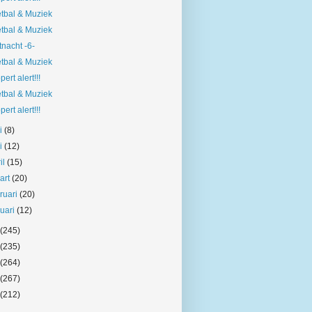
tbal & Muziek
tbal & Muziek
tnacht -6-
tbal & Muziek
pert alert!!!
tbal & Muziek
pert alert!!!
ni
(8)
i
(12)
il
(15)
art
(20)
bruari
(20)
nuari
(12)
(245)
(235)
(264)
(267)
(212)