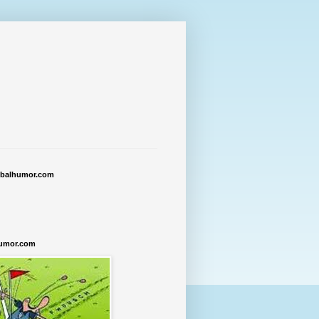
tbalhumor.com
humor.com