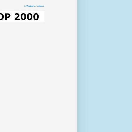
@Voetbalhumorcom