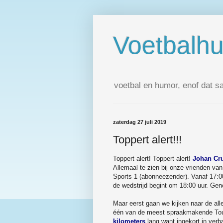
Voetbalh
voetbal en humor, enof dat s
zaterdag 27 juli 2019
Toppert alert!!!
Toppert alert! Toppert alert!
Johan Cru
Allemaal te zien bij onze vrienden v
Sports 1 (abonneezender). Vanaf 17:
de wedstrijd begint om 18:00 uur. Geno
Maar eerst gaan we kijken naar de al
één van de meest spraakmakende Tou
kilometers
lang want ingekort in ve