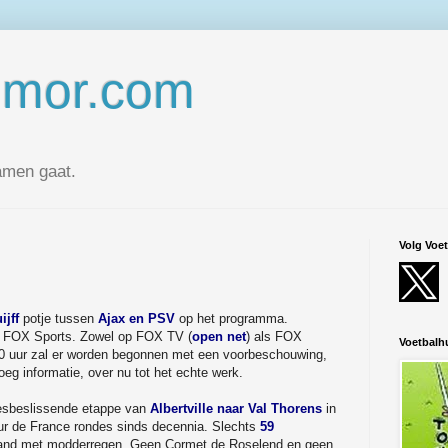
umor.com
amen gaat.
Volg Voe
ijff
potje tussen
Ajax en PSV
op het programma.
an FOX Sports. Zowel op FOX TV (
open net
) als FOX
Voetbal
00 uur zal er worden begonnen met een voorbeschouwing,
eg informatie, over nu tot het echte werk.
lesbeslissende etappe van
Albertville naar Val Thorens
in
r de France rondes sinds decennia. Slechts
59
rband met modderregen. Geen Cormet de Roselend en geen