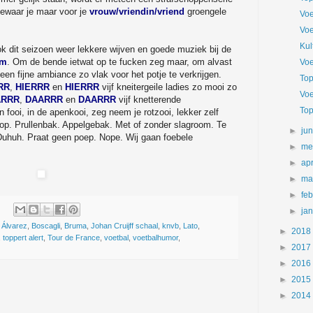
ewaar je maar voor je
vrouw/vriendin/vriend
groengele
Voe
Voe
Kul
ok dit seizoen weer lekkere wijven en goede muziek bij de
om
. Om de bende ietwat op te fucken zeg maar, om alvast
Voe
n fijne ambiance zo vlak voor het potje te verkrijgen.
Top
RR
,
HIERRR
en
HIERRR
vijf kneitergeile ladies zo mooi zo
Voe
ARRR
,
DAARRR
en
DAARRR
vijf knetterende
Top
 fooi, in de apenkooi, zeg neem je rotzooi, lekker zelf
s op. Prullenbak. Appelgebak. Met of zonder slagroom. Te
►
ju
Duhuh. Praat geen poep. Nope. Wij gaan foebele
►
me
►
apr
►
ma
►
fe
►
ja
,
Álvarez
,
Boscagli
,
Bruma
,
Johan Cruijff schaal
,
knvb
,
Lato
,
►
2018
,
toppert alert
,
Tour de France
,
voetbal
,
voetbalhumor
,
►
2017
►
2016
►
2015
►
2014