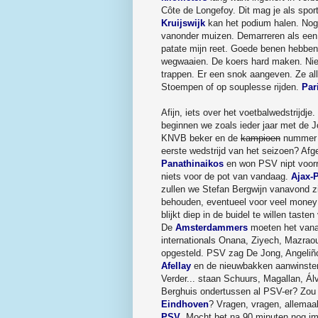
Côte de Longefoy. Dit mag je als spo
Kruijswijk
kan het podium halen. Nog
vanonder muizen. Demarreren als een m
patate mijn reet. Goede benen hebben
wegwaaien. De koers hard maken. Niets
trappen. Er een snok aangeven. Ze all
Stoempen of op souplesse rijden.
Par
Afijn, iets over het voetbalwedstrijdj
beginnen we zoals ieder jaar met de J
KNVB beker en de
kampioen
nummer t
eerste wedstrijd van het seizoen? Afg
Panathinaikos
en won PSV nipt voo
niets voor de pot van vandaag.
Ajax-
zullen we Stefan Bergwijn vanavond z
behouden, eventueel voor veel money 
blijkt diep in de buidel te willen taste
De
Amsterdammers
moeten het vanav
internationals Onana, Ziyech, Mazrao
opgesteld. PSV zag De Jong, Angeli
Afellay
en de nieuwbakken aanwinsten B
Verder... staan Schuurs, Magallan, Á
Berghuis ondertussen al PSV-er? Zou
Eindhoven
? Vragen, vragen, allemaa
PSV
. Mocht het na 90 minuten nog im