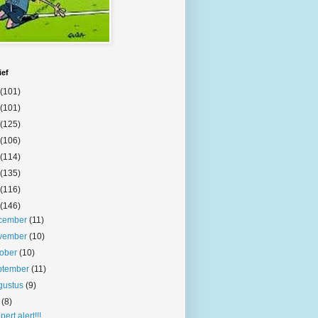
ief
(101)
(101)
(125)
(106)
(114)
(135)
(116)
(146)
cember
(11)
vember
(10)
tober
(10)
ptember
(11)
gustus
(9)
i
(8)
pert alert!!!