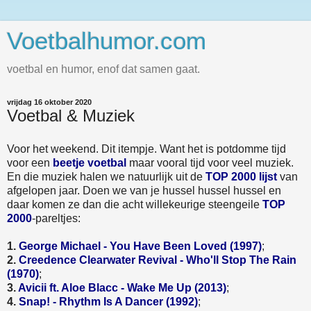
Voetbalhumor.com
voetbal en humor, enof dat samen gaat.
vrijdag 16 oktober 2020
Voetbal & Muziek
Voor het weekend. Dit itempje. Want het is potdomme tijd
voor een
beetje voetbal
maar vooral tijd voor veel muziek.
En die muziek halen we natuurlijk uit de
TOP 2000 lijst
van
afgelopen jaar. Doen we van je hussel hussel hussel en
daar komen ze dan die acht willekeurige steengeile
TOP
2000
-pareltjes:
1.
George Michael - You Have Been Loved (1997)
;
2.
Creedence Clearwater Revival - Who'll Stop The Rain
(1970)
;
3.
Avicii ft. Aloe Blacc - Wake Me Up (2013)
;
4.
Snap! - Rhythm Is A Dancer (1992)
;