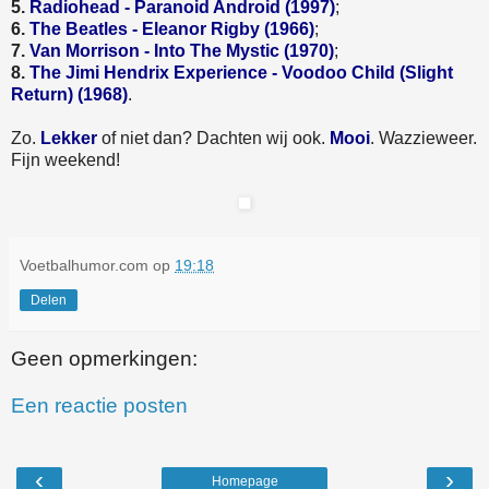
5.
Radiohead - Paranoid Android (1997)
;
6.
The Beatles - Eleanor Rigby (1966)
;
7.
Van Morrison - Into The Mystic (1970)
;
8.
The Jimi Hendrix Experience - Voodoo Child (Slight
Return) (1968)
.
Zo.
Lekker
of niet dan? Dachten wij ook.
Mooi
. Wazzieweer.
Fijn weekend!
Voetbalhumor.com
op
19:18
Delen
Geen opmerkingen:
Een reactie posten
‹
›
Homepage