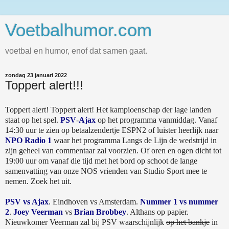
Voetbalhumor.com
voetbal en humor, enof dat samen gaat.
zondag 23 januari 2022
Toppert alert!!!
Toppert alert! Toppert alert! Het kampioenschap der lage landen
staat op het spel.
PSV
-
Ajax
op het programma vanmiddag. Vanaf
14:30 uur te zien op betaalzendertje ESPN2 of luister heerlijk naar
NPO Radio 1
waar het programma Langs de Lijn de wedstrijd in
zijn geheel van commentaar zal voorzien. Of oren en ogen dicht tot
19:00 uur om vanaf die tijd met het bord op schoot de lange
samenvatting van onze NOS vrienden van Studio Sport mee te
nemen. Zoek het uit.
PSV vs Ajax
. Eindhoven vs Amsterdam.
Nummer 1 vs nummer
2
.
Joey Veerman
vs
Brian Brobbey
. Althans op papier.
Nieuwkomer Veerman zal bij PSV waarschijnlijk
op het bankje
in