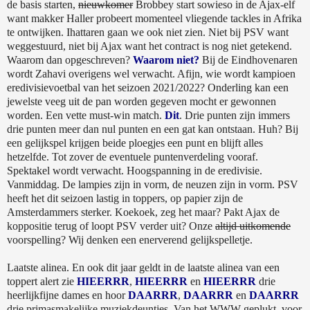
de basis starten,
nieuwkomer
Brobbey start sowieso in de Ajax-elf
want makker Haller probeert momenteel vliegende tackles in Afrika
te ontwijken. Ihattaren gaan we ook niet zien. Niet bij PSV want
weggestuurd, niet bij Ajax want het contract is nog niet getekend.
Waarom dan opgeschreven?
Waarom niet?
Bij de Eindhovenaren
wordt Zahavi overigens wel verwacht. Afijn, wie wordt kampioen
eredivisievoetbal van het seizoen 2021/2022? Onderling kan een
jewelste veeg uit de pan worden gegeven mocht er gewonnen
worden. Een vette must-win match.
Dit
. Drie punten zijn immers
drie punten meer dan nul punten en een gat kan ontstaan. Huh? Bij
een gelijkspel krijgen beide ploegjes een punt en blijft alles
hetzelfde. Tot zover de eventuele puntenverdeling vooraf.
Spektakel wordt verwacht. Hoogspanning in de eredivisie.
Vanmiddag. De lampies zijn in vorm, de neuzen zijn in vorm. PSV
heeft het dit seizoen lastig in toppers, op papier zijn de
Amsterdammers sterker. Koekoek, zeg het maar? Pakt Ajax de
koppositie terug of loopt PSV verder uit? Onze
altijd uitkomende
voorspelling? Wij denken een enerverend gelijkspelletje.
Laatste alinea. En ook dit jaar geldt in de laatste alinea van een
toppert alert zie
HIEERRR
,
HIEERRR
en
HIEERRR
drie
heerlijkfijne dames en hoor
DAARRR
,
DAARRR
en
DAARRR
drie primasmakelijke muziekdeuntjes. Van het WWW geplukt, voor