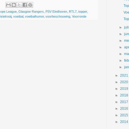
Top
rope League
,
Glasgow Rangers
,
PSV Eindhoven
,
RTL7
,
topper
,
Voe
stelrooij
,
voetbal
,
voetbalhumor
,
voorbeschouwing
,
Voorronde
Top
►
jul
►
ju
►
me
►
apr
►
ma
►
fe
►
ja
►
2021
►
2020
►
2019
►
2018
►
2017
►
2016
►
2015
►
2014