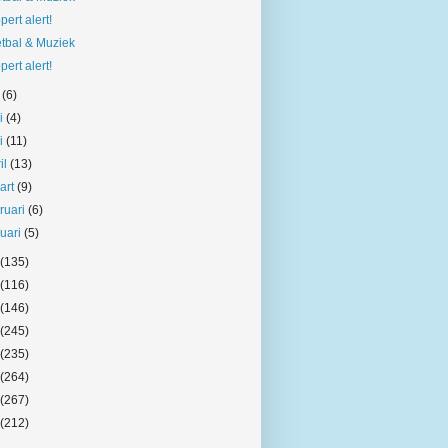
pert alert!
tbal & Muziek
pert alert!
i
(6)
ni
(4)
i
(11)
il
(13)
art
(9)
bruari
(6)
nuari
(5)
(135)
(116)
(146)
(245)
(235)
(264)
(267)
(212)