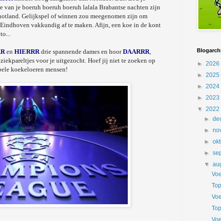
van je boeruh boeruh boeruh lalala Brabantse nachten zijn
hotland. Gelijkspel of winnen zou meegenomen zijn om
Eindhoven vakkundig af te maken. Afijn, een koe in de kont
to...
Blogarch
RR
en
HIERRR
drie spannende dames en hoor
DAARRR
,
ziekpareltjes voor je uitgezocht. Hoef jij niet te zoeken op
►
2026
ebele koekeloeren mensen!
►
2025
►
2024
►
2023
▼
2022
►
de
►
no
►
ok
►
se
▼
au
Voe
Top
Voe
Top
Voe