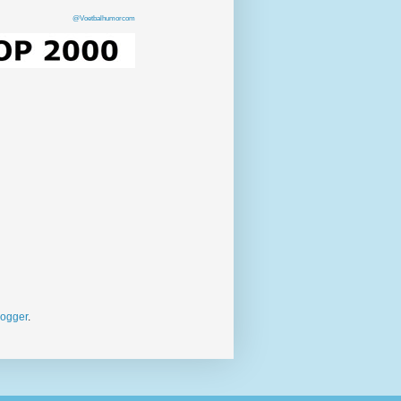
@Voetbalhumorcom
logger
.