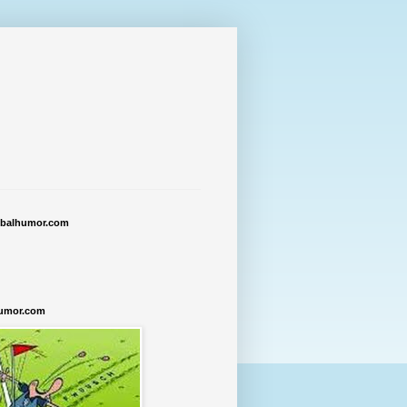
tbalhumor.com
humor.com