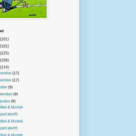
ief
(101)
(101)
(125)
(106)
(114)
cember
(17)
vember
(17)
tober
(9)
ptember
(9)
gustus
(8)
tbal & Muziek
pert alert!!!
tbal & Muziek
pert alert!!!
tbal & Muziek