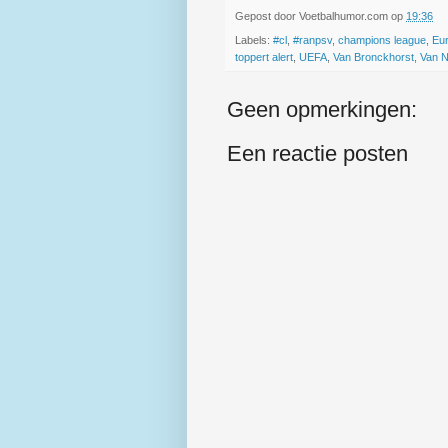
Gepost door
Voetbalhumor.com
op
19:36
Labels:
#cl
,
#ranpsv
,
champions league
,
Eu
toppert alert
,
UEFA
,
Van Bronckhorst
,
Van Ni
Geen opmerkingen:
Een reactie posten