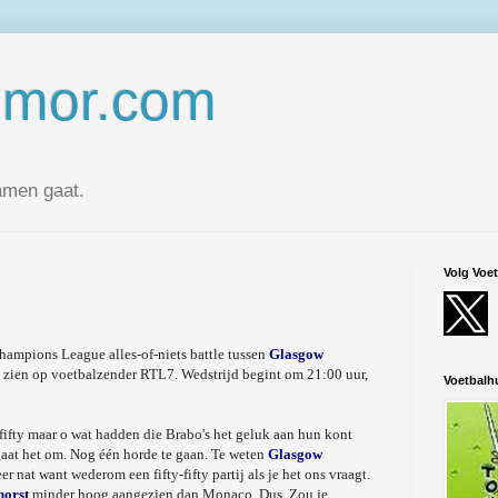
umor.com
amen gaat.
Volg Voe
Champions League alles-of-niets battle tussen
Glasgow
e zien op voetbalzender RTL7. Wedstrijd begint om 21:00 uur,
Voetbal
fifty maar o wat hadden die Brabo's het geluk aan hun kont
gaat het om. Nog één horde te gaan. Te weten
Glasgow
er nat want wederom een fifty-fifty partij als je het ons vraagt.
horst
minder hoog aangezien dan Monaco. Dus. Zou je