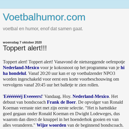
Voetbalhumor.com
voetbal en humor, enof dat samen gaat.
woensdag 7 oktober 2020
Toppert alert!!!
Toppert alert! Toppert alert! Vanavond de nietszeggende oefenpotje
Nederland-Mexico
voor je kokosnoot op het programma van je
hi
ha hondelul
. Vanaf 20:20 uur kan er op voetbalzender NPO3
worden ingeschakeld voor eerst een korte voorbeschouwing om
vervolgens vanaf 20:45 uur het balletje te zien rollen.
'
Eéééééééj Eveeeers!
' Vandaag. Hoy.
Nederland-Mexico
. Het
debuut van bondscoach
Frank de Boer
. De opvolger van Ronald
Koeman verraste niet met zijn eerste selectie. "Het is hartstikke
goed gegaan onder Ronald Koeman en Dwight Lodeweges, dus
waarom dan direct de knuppel in het hoenderhok gooien en van
alles veranderen."
Wijze woorden
van de beginnend bondscoach.