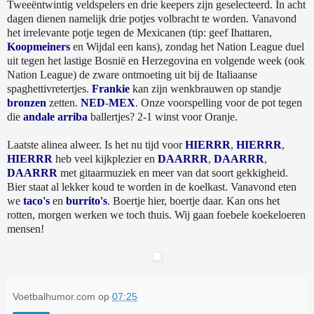
Tweeëntwintig veldspelers en drie keepers zijn geselecteerd. In acht
dagen dienen namelijk drie potjes volbracht te worden. Vanavond
het irrelevante potje tegen de Mexicanen (tip: geef Ihattaren,
Koopmeiners
en Wijdal een kans), zondag het Nation League duel
uit tegen het lastige Bosnië en Herzegovina en volgende week (ook
Nation League) de zware ontmoeting uit bij de Italiaanse
spaghettivretertjes.
Frankie
kan zijn wenkbrauwen op standje
bronzen
zetten.
NED
-
MEX
. Onze voorspelling voor de pot tegen
die
andale arriba
ballertjes? 2-1 winst voor Oranje.
Laatste alinea alweer. Is het nu tijd voor
HIERRR
,
HIERRR
,
HIERRR
heb veel kijkplezier en
DAARRR
,
DAARRR
,
DAARRR
met gitaarmuziek en meer van dat soort gekkigheid.
Bier staat al lekker koud te worden in de koelkast. Vanavond eten
we
taco's
en
burrito's
. Boertje hier, boertje daar. Kan ons het
rotten, morgen werken we toch thuis. Wij gaan foebele koekeloeren
mensen!
Voetbalhumor.com
op
07:25