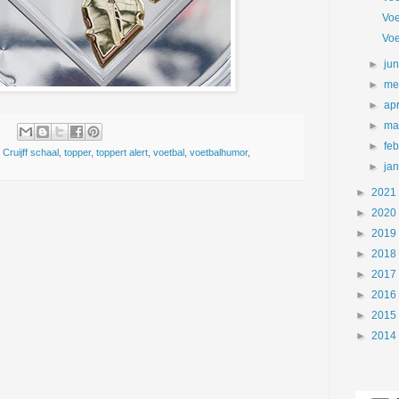
Voe
Voe
►
ju
►
me
►
apr
►
ma
►
fe
Cruijff schaal
,
topper
,
toppert alert
,
voetbal
,
voetbalhumor
,
►
ja
►
2021
►
2020
►
2019
►
2018
►
2017
►
2016
►
2015
►
2014