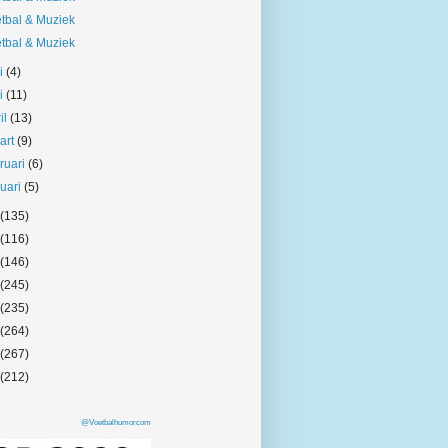
tbal & Muziek
tbal & Muziek
ni
(4)
i
(11)
il
(13)
art
(9)
bruari
(6)
nuari
(5)
(135)
(116)
(146)
(245)
(235)
(264)
(267)
(212)
@Voetbalhumorcom