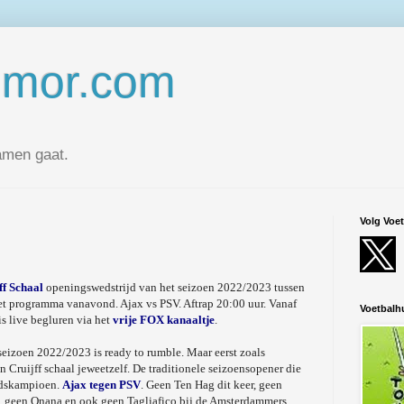
umor.com
amen gaat.
Volg Voe
ff Schaal
openingswedstrijd van het seizoen 2022/2023 tussen
t programma vanavond. Ajax vs PSV. Aftrap 20:00 uur. Vanaf
Voetbal
s live begluren via het
vrije FOX kanaaltje
.
eizoen 2022/2023 is ready to rumble. Maar eerst zoals
n Cruijff schaal jeweetzelf. De traditionele seizoensopener die
andskampioen.
Ajax tegen PSV
. Geen Ten Hag dit keer, geen
, geen Onana en ook geen Tagliafico bij de Amsterdammers,