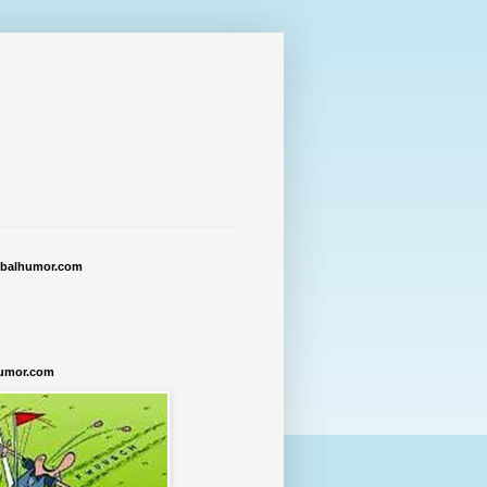
tbalhumor.com
humor.com