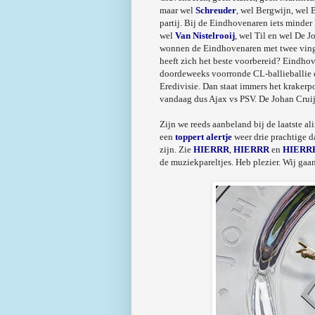
maar wel
Schreuder
, wel Bergwijn, wel
partij. Bij de Eindhovenaren iets minde
wel
Van Nistelrooij
, wel Til en wel De J
wonnen de Eindhovenaren met twee vingers
heeft zich het beste voorbereid? Eindh
doordeweeks voorronde CL-ballieballie
Eredivisie. Dan staat immers het kraker
vandaag dus Ajax vs PSV. De Johan Cruijf
Zijn we reeds aanbeland bij de laatste al
een
toppert alertje
weer drie prachtige d
zijn. Zie
HIERRR
,
HIERRR
en
HIERR
de muziekpareltjes. Heb plezier. Wij ga