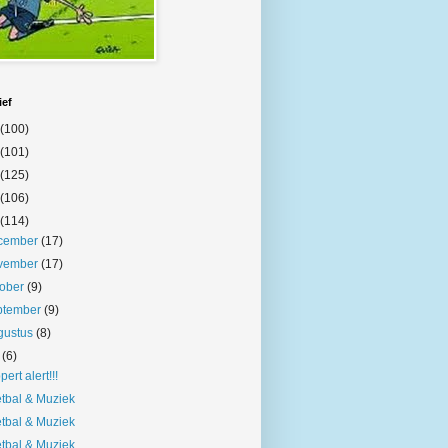
ief
(100)
(101)
(125)
(106)
(114)
cember
(17)
vember
(17)
tober
(9)
ptember
(9)
gustus
(8)
i
(6)
pert alert!!!
tbal & Muziek
tbal & Muziek
tbal & Muziek