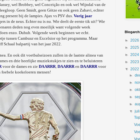
 Bassey, wel Brobbey, wel Conceição en ook wel Wijndal van de
r leegloop. Geen Smidt, geen Götze en ook geen Zahavi, echter
ong present bij de lampies. Ajax vs PSV dus.
Vorig jaar
 in de neus. Echter nu is nu. Wie deelt de eerste tik uit? Wie
ovenaren deden nog even moeilijk want volgende week
Blogarch
 doen enzo. Duhuh. Volgende week beginnen we echt.
potje tussen Cambuur en Excelsior op het programma. Maar
►
2026
f Schaal balpartij van het jaar 2022.
►
2025
►
2024
inea. En ook dit voetbalseizoen zullen in de laatste alinea van
ames en drie heerlijke muziekstukjes te zien en te beluisteren
►
2023
R
voor de dames en zie
DAARRR
,
DAARRR
en
DAARRR
voor
▼
2022
an foebele koekeloeren mensen!
►
de
►
no
►
ok
►
se
►
au
▼
jul
Top
Voe
Voe
Voe