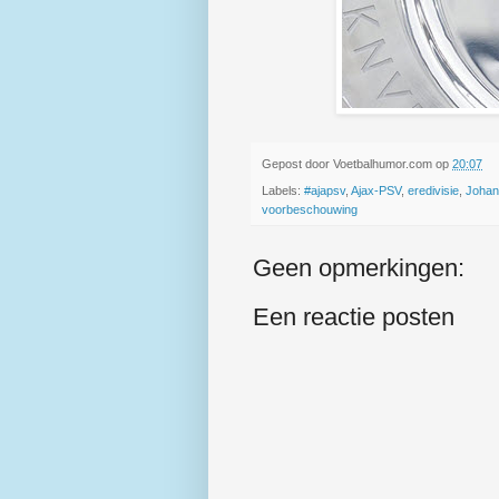
Gepost door
Voetbalhumor.com
op
20:07
Labels:
#ajapsv
,
Ajax-PSV
,
eredivisie
,
Johan 
voorbeschouwing
Geen opmerkingen:
Een reactie posten