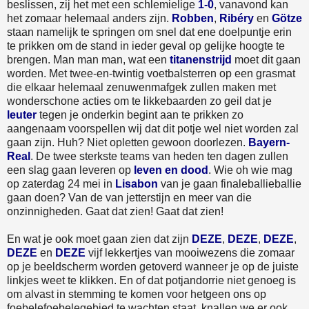
beslissen, zij het met een schlemielige
1-0
, vanavond kan
het zomaar helemaal anders zijn.
Robben
,
Ribéry
en
Götze
staan namelijk te springen om snel dat ene doelpuntje erin
te prikken om de stand in ieder geval op gelijke hoogte te
brengen. Man man man, wat een
titanenstrijd
moet dit gaan
worden. Met twee-en-twintig voetbalsterren op een grasmat
die elkaar helemaal zenuwenmafgek zullen maken met
wonderschone acties om te likkebaarden zo geil dat je
leuter
tegen je onderkin begint aan te prikken zo
aangenaam voorspellen wij dat dit potje wel niet worden zal
gaan zijn. Huh? Niet opletten gewoon doorlezen.
Bayern-
Real
. De twee sterkste teams van heden ten dagen zullen
een slag gaan leveren op
leven en dood
. Wie oh wie mag
op zaterdag 24 mei in
Lisabon
van je gaan finaleballieballie
gaan doen? Van de van jetterstijn en meer van die
onzinnigheden. Gaat dat zien! Gaat dat zien!
En wat je ook moet gaan zien dat zijn
DEZE
,
DEZE
,
DEZE
,
DEZE
en
DEZE
vijf lekkertjes van mooiwezens die zomaar
op je beeldscherm worden getoverd wanneer je op de juiste
linkjes weet te klikken. En of dat potjandorrie niet genoeg is
om alvast in stemming te komen voor hetgeen ons op
foebelefoebelegebied te wachten staat, knallen we er ook