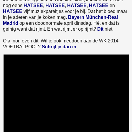
nog eens
HATSEE
,
HATSEE
,
HATSEE
,
HATSEE
en
HATSEE
vijf muziekpareltjes voor je bij. Dat het bloed maar
in je aderen van je koken mag.
Bayern München-Real
Madrid
op een doodnormale april dinsdag. Hé, en dat is
geinig want dat rijmt. En wat rijmt er op rijmt?
Dit
niet.
Oja, nog even dit. Wil je ook meedoen aan de WK 2014
VOETBALPOOL?
Schrijf je dan in
.