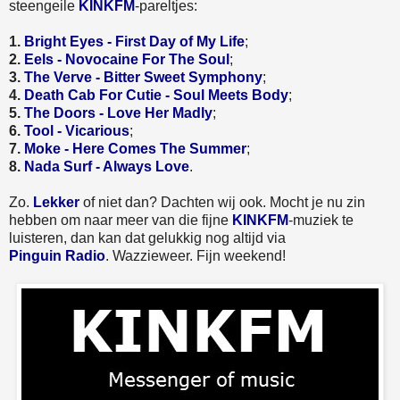
steengeile
KINKFM
-pareltjes:
1.
Bright Eyes - First Day of My Life
;
2.
Eels - Novocaine For The Soul
;
3.
The Verve - Bitter Sweet Symphony
;
4.
Death Cab For Cutie - Soul Meets Body
;
5.
The Doors - Love Her Madly
;
6.
Tool - Vicarious
;
7.
Moke - Here Comes The Summer
;
8.
Nada Surf - Always Love
.
Zo.
Lekker
of niet dan? Dachten wij ook. Mocht je nu zin
hebben om naar meer van die fijne
KINKFM
-muziek te
luisteren, dan kan dat gelukkig nog altijd via
Pinguin Radio
. Wazzieweer. Fijn weekend!