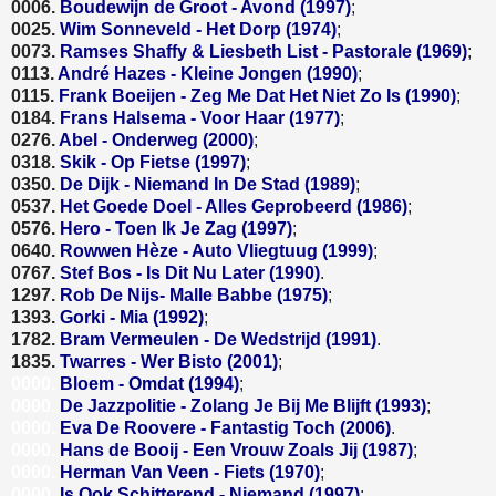
0006.
Boudewijn de Groot - Avond (1997)
;
0025.
Wim Sonneveld - Het Dorp (1974)
;
0073.
Ramses Shaffy & Liesbeth List - Pastorale (1969)
;
0113.
André Hazes - Kleine Jongen (1990)
;
0115.
Frank Boeijen - Zeg Me Dat Het Niet Zo Is (1990)
;
0184.
Frans Halsema - Voor Haar (1977)
;
0276.
Abel - Onderweg (2000)
;
0318.
Skik - Op Fietse (1997)
;
0350.
De Dijk - Niemand In De Stad (1989)
;
0537.
Het Goede Doel - Alles Geprobeerd (1986)
;
0576.
Hero - Toen Ik Je Zag (1997)
;
0640.
Rowwen Hèze - Auto Vliegtuug (1999)
;
0767.
Stef Bos - Is Dit Nu Later (1990)
.
1297.
Rob De Nijs- Malle Babbe (1975)
;
1393.
Gorki - Mia (1992)
;
1782.
Bram Vermeulen - De Wedstrijd (1991)
.
1835.
Twarres - Wer Bisto (2001)
;
0000.
Bloem - Omdat (1994)
;
0000.
De Jazzpolitie - Zolang Je Bij Me Blijft (1993)
;
0000.
Eva De Roovere - Fantastig Toch (2006)
.
0000.
Hans de Booij - Een Vrouw Zoals Jij (1987)
;
0000.
Herman Van Veen - Fiets (1970)
;
0000.
Is Ook Schitterend - Niemand (1997)
;