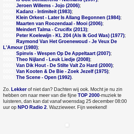
0000.
Jeroen Willems - Jojo (2006)
;
0000.
Kadanz - Intimiteit (1983)
;
0000.
Klein Orkest - Later Is Allang Begonnen (1984)
;
0000.
Maarten van Roozendaal - Mooi (2006)
;
0000.
Meindert Talma - Crucifix (2013)
;
0000.
Peter Koelewijn - KL 204 (Als Ik God Was) (1977)
;
0000.
Raymond Van Het Groenewoud - Je Veux De
L'Amour (1980)
;
0000.
Spinvis - Wespen Op De Appeltaart (2007)
;
0000.
Theo Nijland - Leuk Liedje (2008)
;
0000.
Van Dik Hout - De Stilte Valt Zo Hard (2000)
;
0000.
Van Kooten & De Bie - Zoek Jezelf (1975)
;
0000.
The Scene - Open (1992)
.
Zo.
Lekker
of niet dan? Dachten wij ook. Mocht je nu zin
hebben om naar meer van die fijne
TOP 2000
-muziek te
luisteren, dan kan dat vanaf woensdag 25 december 08:00
uur op
NPO Radio 2
. Wazzieweer. Fijn weekend!