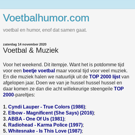
Voetbalhumor.com
voetbal en humor, enof dat samen gaat.
zaterdag 14 november 2020
Voetbal & Muziek
Voor het weekend. Dit itempje. Want het is potdomme tijd
voor een
beetje voetbal
maar vooral tijd voor veel muziek.
En die muziek halen we natuurlijk uit de
TOP 2000 lijst
van
afgelopen jaar. Doen we van je hussel hussel hussel en
daar komen ze dan die acht willekeurige steengeile
TOP
2000
-pareltjes:
1.
Cyndi Lauper - True Colors (1986)
;
2.
Elbow - Magnificent (She Says) (2016)
;
3.
ABBA - One Of Us (1981)
;
4.
Radiohead - Karma Police (1997)
;
5.
Whitesnake - Is This Love (1987)
;