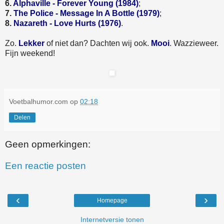
6.
Alphaville - Forever Young (1984)
;
7.
The Police - Message In A Bottle (1979)
;
8.
Nazareth - Love Hurts (1976)
.
Zo.
Lekker
of niet dan? Dachten wij ook.
Mooi
. Wazzieweer.
Fijn weekend!
Voetbalhumor.com
op
02:18
Delen
Geen opmerkingen:
Een reactie posten
‹
›
Homepage
Internetversie tonen