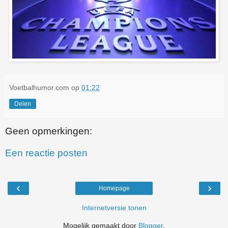
Voetbalhumor.com
op
01:22
Delen
Geen opmerkingen:
Een reactie posten
‹
›
Homepage
Internetversie tonen
Mogelijk gemaakt door
Blogger
.