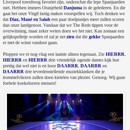
Liverpool torenhoog favoriet zijn, onderschat die lepe Spanjaarden
niet. Hebben immers Oranjeheld
Danjuma
in de gelederen. En die
gaat het onze Virgil lastig maken voorspellen wij. Toch denken we
dat
Diaz, Mané en Salah
een paar doelpuntjes meer zullen scoren
dan onze landgenoot. Vandaar dat we The Reds tippen voor de
overwinning, maar zeker weten doen we het niet. Kan zomaar een
gelijkspelletje worden of zal je net
zien
dat die
gekke
Spanjaarden
er met de winst vandoor gaan.
Ploppen we er nog vlug een laatste alinea tegenaan. Zie
HIERRR
,
HIERRR
en
HIERRR
drie vriendelijk ogende dames kijk hoe
prettig dat wel niet is en hoor
DAARRR
,
DAARRR
en
DAARRR
drie tevredenstellende muziekklanken die je
trommelvliezen zullen doen kietelen van plezier. Genoeg. Wij gaan
foebele koekeloeren mensen!