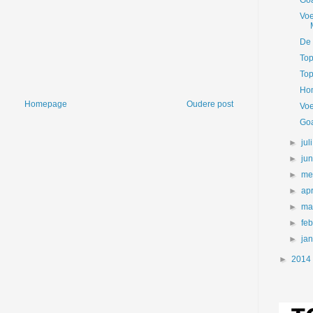
Goa
Voe
De 
Top
Top
Hom
Homepage
Oudere post
Voe
Goa
►
jul
►
ju
►
me
►
apr
►
ma
►
fe
►
ja
►
2014