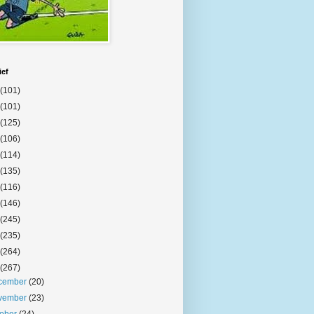
ief
(101)
(101)
(125)
(106)
(114)
(135)
(116)
(146)
(245)
(235)
(264)
(267)
cember
(20)
vember
(23)