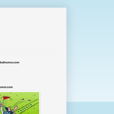
tbalhumor.com
humor.com