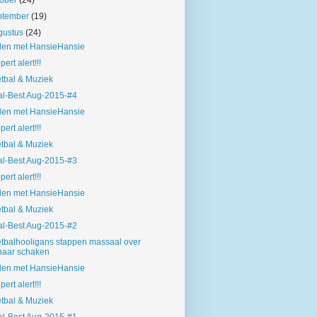
tober
(24)
ptember
(19)
gustus
(24)
len met HansieHansie
pert alert!!!
tbal & Muziek
l-Best Aug-2015-#4
len met HansieHansie
pert alert!!!
tbal & Muziek
l-Best Aug-2015-#3
pert alert!!!
len met HansieHansie
tbal & Muziek
l-Best Aug-2015-#2
tbalhooligans stappen massaal over
naar schaken
len met HansieHansie
pert alert!!!
tbal & Muziek