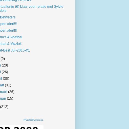
l-Best Aug-2015-#1
tballertje (6) klaar voor relatie met Sylvie
Meis
Betweters
pert alert!!!
pert alert!!!
o's & Voetbal
tbal & Muziek
l-Best Jul-2015-#1
i
(9)
ni
(20)
i
(26)
il
(30)
art
(31)
bruari
(26)
nuari
(15)
(212)
@Voetbalhumorcom