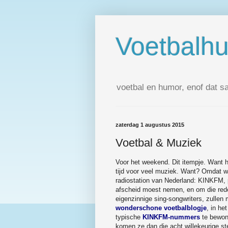
Voetbalh
voetbal en humor, enof dat s
zaterdag 1 augustus 2015
Voetbal & Muziek
Voor het weekend. Dit itempje. Want 
tijd voor veel muziek. Want? Omdat w
radiostation van Nederland: KINKFM, 
afscheid moest nemen, en om die red
eigenzinnige sing-songwriters, zullen
wonderschone voetbalblogje
, in he
typische
KINKFM-nummers
te bewond
komen ze dan die acht willekeurige s