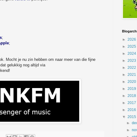
Blogarch
s
;
►
2026
Apple
;
►
2025
►
2024
ok. Mocht je nu zin hebben om naar meer van die fijne
►
2023
dat gelukkig nog altijd via
►
2022
ekend!
►
2021
►
2020
►
2019
►
2018
►
2017
►
2016
▼
2015
►
de
►
no