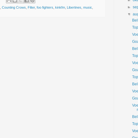
►
ok
►
se
,
Counting Crows
,
Filter
,
foo fighters
,
kinkfm
,
Libertines
,
music
,
▼
au
Bel
Top
Voe
Goa
Bel
Top
Voe
Goa
Top
Bel
Voe
Goa
Voe
Bel
Top
Voe