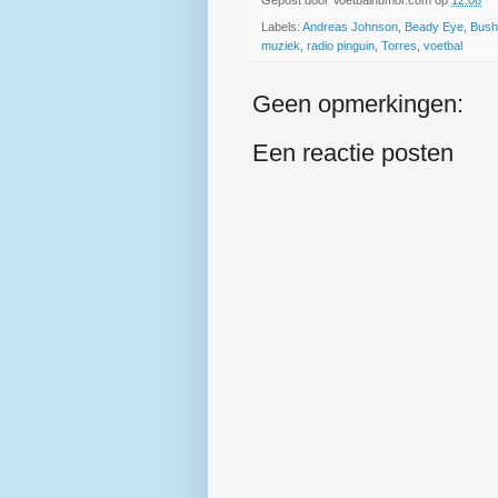
Gepost door
Voetbalhumor.com
op
12:08
Labels:
Andreas Johnson
,
Beady Eye
,
Bush
muziek
,
radio pinguin
,
Torres
,
voetbal
Geen opmerkingen:
Een reactie posten