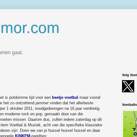
umor.com
amen gaat.
Volg Voe
het is potdomme tijd voor een
beetje voetbal
maar vooral
e het zo ontzettend jammer vinden dat het allerbeste
Voetbal
per 1 oktober 2011, noodgedwongen na 16 jaar verdrietig
en moderne rock en pop, gemaakt door van die
 moeten missen. Daarom dus, zullen iedere zaterdag op dit
t item Voetbal & Muziek, acht van die specifieke klassieke
eren zijn. Doen we van je hussel hussel hussel en daar
teengeile
KINKFM
-pareltjes: