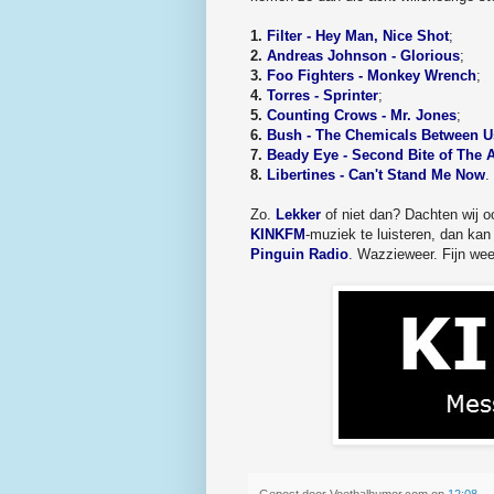
1.
Filter - Hey Man, Nice Shot
;
2.
Andreas Johnson - Glorious
;
3.
Foo Fighters - Monkey Wrench
;
4.
Torres - Sprinter
;
5.
Counting Crows - Mr. Jones
;
6.
Bush - The Chemicals Between U
7.
Beady Eye - Second Bite of The 
8.
Libertines - Can't Stand Me Now
.
Zo.
Lekker
of niet dan? Dachten wij o
KINKFM
-muziek te luisteren, dan kan 
Pinguin Radio
. Wazzieweer. Fijn we