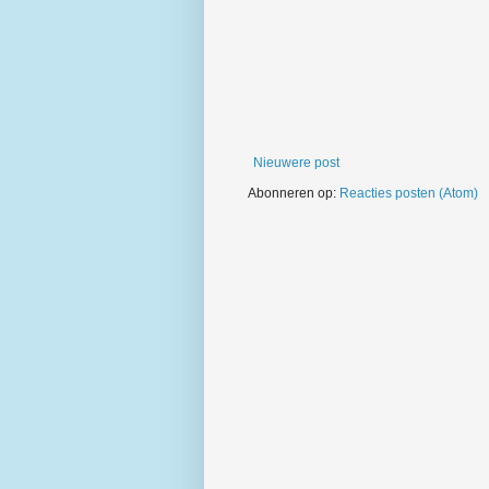
Nieuwere post
Abonneren op:
Reacties posten (Atom)