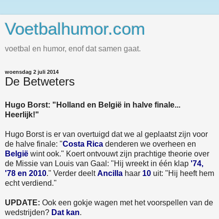
Voetbalhumor.com
voetbal en humor, enof dat samen gaat.
woensdag 2 juli 2014
De Betweters
Hugo Borst: "Holland en België in halve finale...
Heerlijk!"
Hugo Borst is er van overtuigd dat we al geplaatst zijn voor
de halve finale: "
Costa Rica
denderen we overheen en
België
wint ook." Koert ontvouwt zijn prachtige theorie over
de Missie van Louis van Gaal: "Hij wreekt in één klap
'74,
'78 en 2010
." Verder deelt
Ancilla
haar
10
uit: "Hij heeft hem
echt verdiend."
UPDATE:
Ook een gokje wagen met het voorspellen van de
wedstrijden?
Dat kan
.