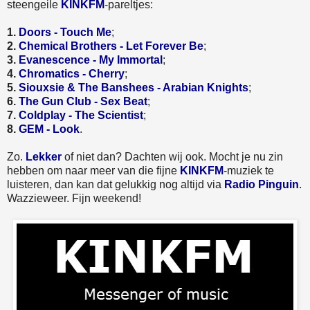
steengeile
KINKFM
-pareltjes:
1.
Doors - Touch Me
;
2.
Chemical Brothers - Let Forever Be
;
3.
Evanescence - My Immortal
;
4.
Chromatics - Cherry
;
5.
Siouxsie & The Banshees - Arabian Knights
;
6.
The Gun Club - Sex Beat
;
7.
Coldplay - The Scientist
;
8.
GEM - Look
.
Zo.
Lekker
of niet dan? Dachten wij ook. Mocht je nu zin
hebben om naar meer van die fijne
KINKFM
-muziek te
luisteren, dan kan dat gelukkig nog altijd via
Radio Pinguin
.
Wazzieweer. Fijn weekend!