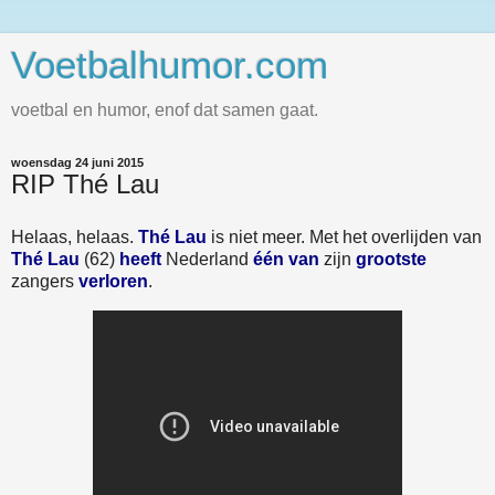
Voetbalhumor.com
voetbal en humor, enof dat samen gaat.
woensdag 24 juni 2015
RIP Thé Lau
Helaas, helaas.
Thé Lau
is niet meer. Met het overlijden van
Thé Lau
(62)
heeft
Nederland
één van
zijn
grootste
zangers
verloren
.