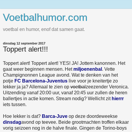
Voetbalhumor.com
voetbal en humor, enof dat samen gaat.
dinsdag 12 september 2017
Toppert alert!!!
Toppert alert! Toppert alert! YES! JA! Jottem kanonnen. Het
gaat weer beginnen mensen. Het
miljoenenbal
. Vette
Champignonnen League avond. Wat te denken van het
potje
FC Barcelona-Juventus
live voor je kneitertje zo
lekker ja ja? Allemaal te zien op
voetbal
zeezender Veronica.
Uitzending vanaf 20:00 uur, vanaf 20:45 uur zullen de heren
ballertjes in actie komen. Stream nodig? Wellicht zit
hierrr
iets tussen.
Hoe lekker is dat?
Barca-Juve
op deze doordeweekse
dinsdag
avond op teevee. Beide grootmachten troffen elkaar
vorig seizoen nog in de halve finale. Gingen de Torino-boys