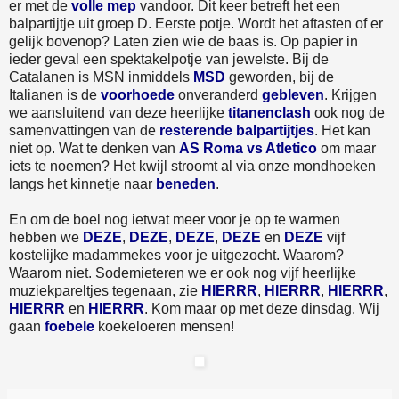
er met de
volle mep
vandoor. Dit keer betreft het een
balpartijtje uit groep D. Eerste potje. Wordt het aftasten of er
gelijk bovenop? Laten zien wie de baas is. Op papier in
ieder geval een spektakelpotje van jewelste. Bij de
Catalanen is MSN inmiddels
MSD
geworden, bij de
Italianen is de
voorhoede
onveranderd
gebleven
. Krijgen
we aansluitend van deze heerlijke
titanenclash
ook nog de
samenvattingen van de
resterende balpartijtjes
. Het kan
niet op. Wat te denken van
AS Roma vs Atletico
om maar
iets te noemen? Het kwijl stroomt al via onze mondhoeken
langs het kinnetje naar
beneden
.
En om de boel nog ietwat meer voor je op te warmen
hebben we
DEZE
,
DEZE
,
DEZE
,
DEZE
en
DEZE
vijf
kostelijke madammekes voor je uitgezocht. Waarom?
Waarom niet. Sodemieteren we er ook nog vijf heerlijke
muziekpareltjes tegenaan, zie
HIERRR
,
HIERRR
,
HIERRR
,
HIERRR
en
HIERRR
. Kom maar op met deze dinsdag. Wij
gaan
foebele
koekeloeren mensen!