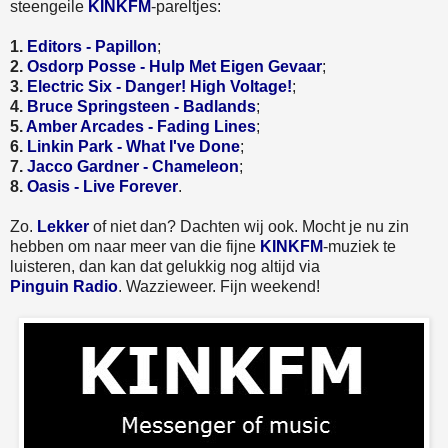
steengeile
KINKFM
-pareltjes:
1.
Editors - Papillon
;
2.
Osdorp Posse - Hulp Met Eigen Gevaar
;
3.
Electric Six - Danger! High Voltage!
;
4.
Bruce Springsteen - Badlands
;
5.
Amber Arcades - Fading Lines
;
6.
Linkin Park - What I've Done
;
7.
Jacco Gardner - Chameleon
;
8.
Oasis - Live Forever
.
Zo.
Lekker
of niet dan? Dachten wij ook. Mocht je nu zin
hebben om naar meer van die fijne
KINKFM
-muziek te
luisteren, dan kan dat gelukkig nog altijd via
Pinguin Radio
. Wazzieweer. Fijn weekend!