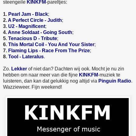
steengeile
KINKFM
-pareltjes:
1.
Pearl Jam - Black
;
2.
A Perfect Circle - Judith
;
3.
U2 - Magnificent
;
4.
Anne Soldaat - Going South
;
5.
Tenacious D - Tribute
;
6.
This Mortal Coil - You And Your Sister
;
7.
Flaming Lips - Race From The Prize
;
8.
Tool - Lateralus
.
Zo.
Lekker
of niet dan? Dachten wij ook. Mocht je nu zin
hebben om naar meer van die fijne
KINKFM
-muziek te
luisteren, dan kan dat gelukkig nog altijd via
Pinguin Radio
.
Wazzieweer. Fijn weekend!