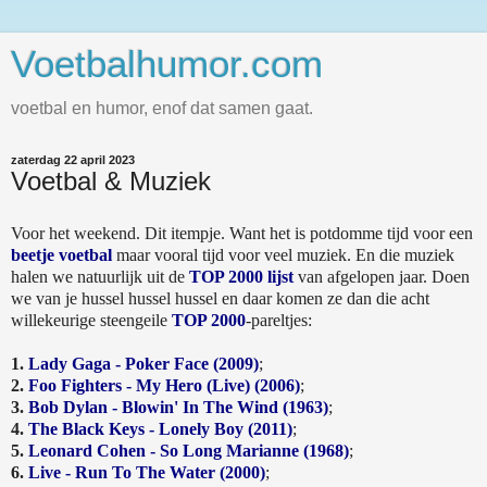
Voetbalhumor.com
voetbal en humor, enof dat samen gaat.
zaterdag 22 april 2023
Voetbal & Muziek
Voor het weekend. Dit itempje. Want het is potdomme tijd voor een
beetje voetbal
maar vooral tijd voor veel muziek. En die muziek
halen we natuurlijk uit de
TOP 2000 lijst
van afgelopen jaar. Doen
we van je hussel hussel hussel en daar komen ze dan die acht
willekeurige steengeile
TOP 2000
-pareltjes:
1.
Lady Gaga - Poker Face (2009)
;
2.
Foo Fighters - My Hero (Live) (2006)
;
3.
Bob Dylan - Blowin' In The Wind (1963)
;
4.
The Black Keys - Lonely Boy (2011)
;
5.
Leonard Cohen - So Long Marianne (1968)
;
6.
Live - Run To The Water (2000)
;