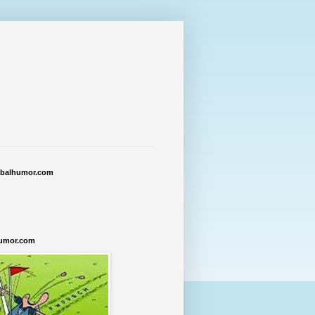
tbalhumor.com
humor.com