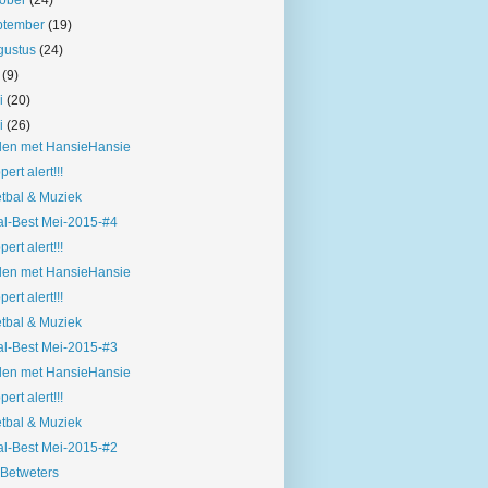
tober
(24)
ptember
(19)
gustus
(24)
i
(9)
ni
(20)
i
(26)
len met HansieHansie
pert alert!!!
tbal & Muziek
l-Best Mei-2015-#4
pert alert!!!
len met HansieHansie
pert alert!!!
tbal & Muziek
l-Best Mei-2015-#3
len met HansieHansie
pert alert!!!
tbal & Muziek
l-Best Mei-2015-#2
Betweters