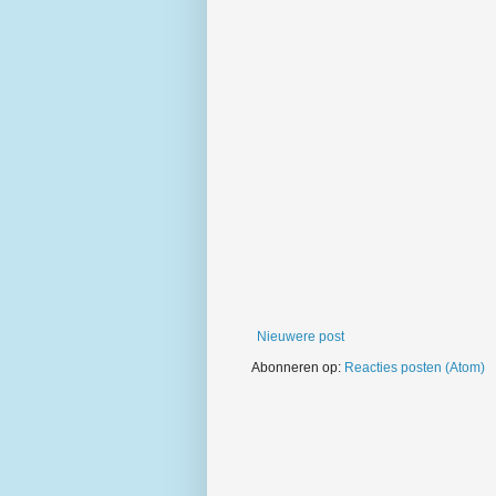
Nieuwere post
Abonneren op:
Reacties posten (Atom)