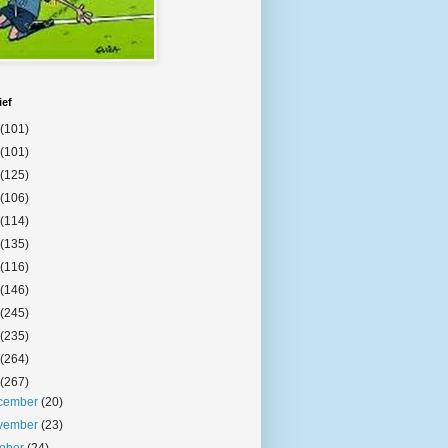
ief
(101)
(101)
(125)
(106)
(114)
(135)
(116)
(146)
(245)
(235)
(264)
(267)
cember
(20)
vember
(23)