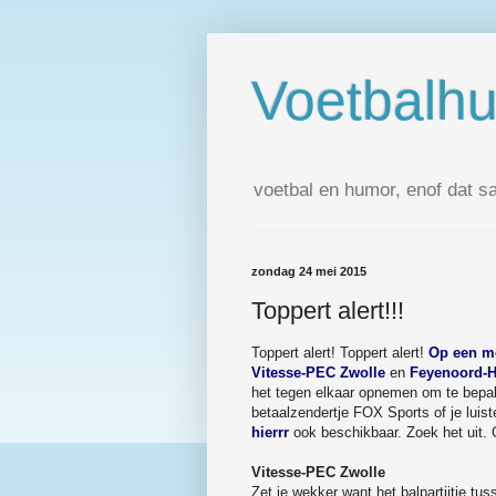
Voetbalh
voetbal en humor, enof dat s
zondag 24 mei 2015
Toppert alert!!!
Toppert alert! Toppert alert!
Op een mo
Vitesse-PEC Zwolle
en
Feyenoord-
het tegen elkaar opnemen om te bepal
betaalzendertje FOX Sports of je luist
hierrr
ook beschikbaar. Zoek het uit.
Vitesse-PEC Zwolle
Zet je wekker want het balpartijtje tu