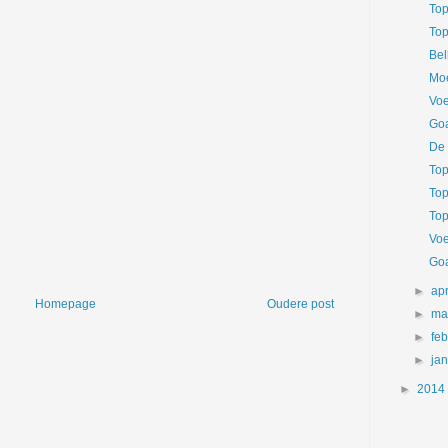
Top
Top
Bel
Mo
Voe
Goa
De 
Top
Top
Top
Voe
Goa
►
apr
Homepage
Oudere post
►
ma
►
fe
►
ja
►
2014