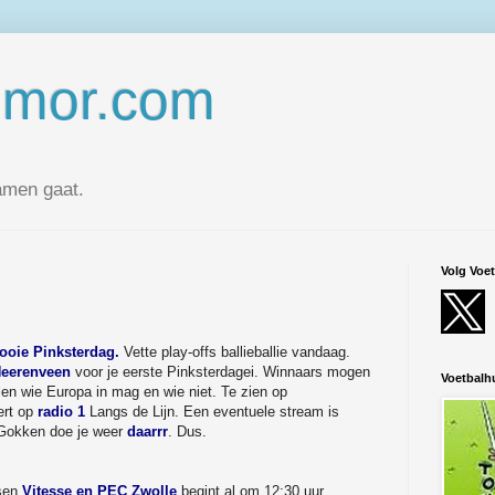
umor.com
amen gaat.
Volg Voe
oie Pinksterdag.
Vette play-offs ballieballie vandaag.
Heerenveen
voor je eerste Pinksterdagei. Winnaars mogen
Voetbal
en wie Europa in mag en wie niet. Te zien op
ert op
radio 1
Langs de Lijn. Een eventuele stream is
 Gokken doe je weer
daarrr
. Dus.
ssen
Vitesse en PEC Zwolle
begint al om 12:30 uur.