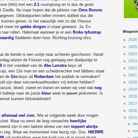
Dome (hihi) met een
2-1
voorsprong en is dus de grote
uit Zwolle. Nu maar hopen dat de pikkies van
Ome Ronnie
gegeven. Uitdoelpunten tellen immers dubbel dus die
unnen geven. Is het natuurlijk niet zo dat Vitesse
el meer tot
gekke dingen
in staat geweest. Ja. En
Blogarch
 raar rollen. Helemaal wanneer je er een
flinke tyfustrap
waardig
fladderen doen hoor. Richting kruising ofzo.
►
2026
►
2025
►
2024
maar de bende is een uurtje naar achteren geschoven. Vanaf
erdag wisten de Friezen nog geniepig een doelpuntje te
►
2023
0
in het voordeel van de
Abe Lenstra
boys uit
►
2022
Kuip, een 12e man en een scheidsrechter met bibbers staat
►
2021
ten de
Gio
-boys uit
Rotterdam
het publiek te vermaken?
uld zijn daar seizoenkaarthouders vrij entree hebben?
►
2020
 passie, bloed, zweet en tranen en weten wij veel wat
nog
►
2019
balletje naar de juiste
kleur
weet te
pasen
pinksteren. Is
►
2018
ggenoot kunnen tikkietakkieën!
►
2017
►
2016
 allemaal wel zien.
Wie er volgende week door mogen
▼
2015
icket. Maar nu eerst de lang verwachte
heerlijke
►
de
gewend zijn in een laatste alinea van een
toppert alertje
.
►
no
 zijn zeg. Waar we momenteel mee bezig zijn. Dus.
HIERRR
,
RR
vijf mokkeltjes waar het kwijl van uit je mond druipt.