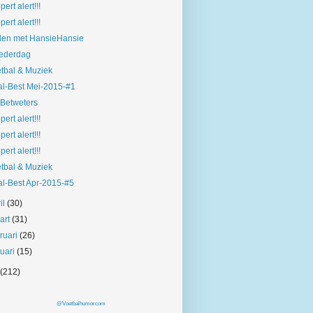
pert alert!!!
pert alert!!!
len met HansieHansie
ederdag
tbal & Muziek
l-Best Mei-2015-#1
Betweters
pert alert!!!
pert alert!!!
pert alert!!!
tbal & Muziek
l-Best Apr-2015-#5
il
(30)
art
(31)
bruari
(26)
nuari
(15)
(212)
@Voetbalhumorcom