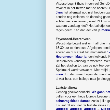
Vitesse begint thuis in een vol Gelre
favoriet in het treffen met de boeren 
Jans
het allemaal nog niet hebben op
zouden nog weleens de doorslag gaan k
achterover kan leunen, want PEC is w
waarom vandaag niet? Het balletje kan
tegen geeft. Kan dat leer van je
merk
Feyenoord-Heerenveen
Wedstrijdje begint niet om half drie 
15:30 uur te zien dus. Afgelopen dond
scoren en dus staat het momenteel
1-
Heerenveen
.
Maar ja
, een kolkende 
Heerenveen vandaag te wachten. We
Zal het stadion tot aan de nok toe gev
Spektakel wordt verwacht. Met strijd,
meer
. En dan maar hopen dat men het 
al wat hoor, een balletje naar je ploe
Laatste alinea
Genoeg geouweneuzeld.
We gaan het
ballen voor een heus Europa League t
schaarsgeklede dames
zoals jullie 
En laat dit nou net de laatste alinea
HIERRR
,
HIERRR
,
HIERRR
en
HIER