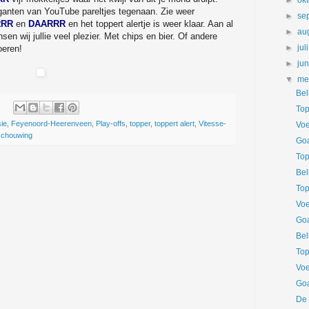
►
ok
iganten van YouTube pareltjes tegenaan. Zie weer
►
se
RRR
en
DAARRR
en het toppert alertje is weer klaar. Aan al
►
au
 wij jullie veel plezier. Met chips en bier. Of andere
►
jul
eren!
►
ju
▼
me
Bel
Top
sie
,
Feyenoord-Heerenveen
,
Play-offs
,
topper
,
toppert alert
,
Vitesse-
Voe
schouwing
Goa
Top
Bel
Top
Voe
Goa
Bel
Top
Voe
Goa
De 