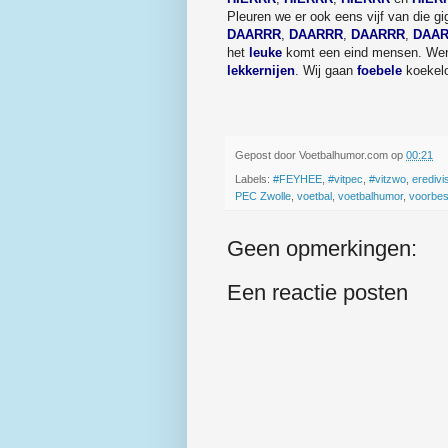
Pleuren we er ook eens vijf van die g
DAARRR
,
DAARRR
,
DAARRR
,
DAA
het
leuke
komt een eind mensen. Wensen
lekkernijen
. Wij gaan
foebele
koekelo
Gepost door
Voetbalhumor.com
op
00:21
Labels:
#FEYHEE
,
#vitpec
,
#vitzwo
,
eredivi
PEC Zwolle
,
voetbal
,
voetbalhumor
,
voorbe
Geen opmerkingen:
Een reactie posten