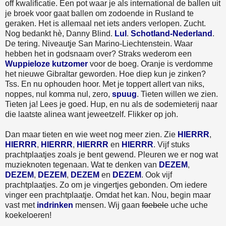
off kwalificatie. Een pot waar je als international de ballen uit
je broek voor gaat ballen om zodoende in Rusland te
geraken. Het is allemaal net iets anders verlopen. Zucht.
Nog bedankt hè, Danny Blind.
Lul
.
Schotland-Nederland
.
De tering. Niveautje San Marino-Liechtenstein. Waar
hebben het in godsnaam over? Straks wederom een
Wuppieloze kutzomer
voor de boeg. Oranje is verdomme
het nieuwe Gibraltar geworden. Hoe diep kun je zinken?
Tss. En nu ophouden hoor. Met je toppert allert van niks,
noppes, nul komma nul, zero,
spuug
. Tieten willen we zien.
Tieten ja! Lees je goed. Hup, en nu als de sodemieterij naar
die laatste alinea want jeweetzelf. Flikker op joh.
Dan maar tieten en wie weet nog meer zien. Zie
HIERRR
,
HIERRR
,
HIERRR
,
HIERRR
en
HIERRR
. Vijf stuks
prachtplaatjes zoals je bent gewend. Pleuren we er nog wat
muzieknoten tegenaan. Wat te denken van
DEZEM
,
DEZEM
,
DEZEM
,
DEZEM
en
DEZEM
. Ook vijf
prachtplaatjes. Zo om je vingertjes gebonden. Om iedere
vinger een prachtplaatje. Omdat het kan. Nou, begin maar
vast met
indrinken
mensen. Wij gaan
foebele
uche uche
koekeloeren!