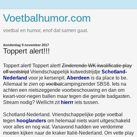
Voetbalhumor.com
voetbal en humor, enof dat samen gaat.
donderdag 9 november 2017
Toppert alert!!!
Toppert alert! Toppert alert!
Zinderende WK kwalificatie play
off wedstrijd
Vriendschappelijk kutwedstrijdje
Schotland-
Nederland
voor je kersenpit.
Aberdeen
is da place to be.
Allemaal te zien op
voetbal
campingzender SBS6. Iets na
achten een nietszeggende voorbeschouwing en dan om
kwart-voor-negen ballen maar tegen die geruite badgasten.
Stream nodig? Wellicht zit
hierrr
iets tussen.
Schotland-Nederland. Vriendschappelijke potje voetbal
tegen
hooglanders
om helemaal niets want uitgeschakeld
voor alles en nog wat. Vanavond hadden we verdomme
moeten kijken naar de kraker Italië-Nederland. Om vette play