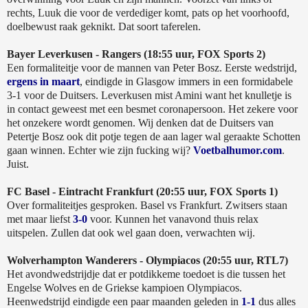
rechts, Luuk die voor de verdediger komt, pats op het voorhoofd,
doelbewust raak geknikt. Dat soort taferelen.
Bayer Leverkusen - Rangers (18:55 uur, FOX Sports 2)
Een formaliteitje voor de mannen van Peter Bosz. Eerste wedstrijd,
ergens in maart
, eindigde in Glasgow immers in een formidabele
3-1 voor de Duitsers. Leverkusen mist Amini want het knulletje is
in contact geweest met een besmet coronapersoon. Het zekere voor
het onzekere wordt genomen. Wij denken dat de Duitsers van
Petertje Bosz ook dit potje tegen de aan lager wal geraakte Schotten
gaan winnen. Echter wie zijn fucking wij?
Voetbalhumor.com
.
Juist.
FC Basel - Eintracht Frankfurt (20:55 uur, FOX Sports 1)
Over formaliteitjes gesproken. Basel vs Frankfurt. Zwitsers staan
met maar liefst
3-0
voor. Kunnen het vanavond thuis relax
uitspelen. Zullen dat ook wel gaan doen, verwachten wij.
Wolverhampton Wanderers - Olympiacos (20:55 uur, RTL7)
Het avondwedstrijdje dat er potdikkeme toedoet is die tussen het
Engelse Wolves en de Griekse kampioen Olympiacos.
Heenwedstrijd eindigde een paar maanden geleden in
1-1
dus alles