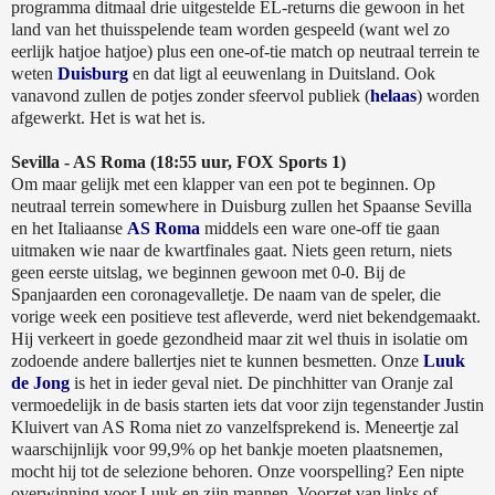
programma ditmaal drie uitgestelde EL-returns die gewoon in het
land van het thuisspelende team worden gespeeld (want wel zo
eerlijk hatjoe hatjoe) plus een one-of-tie match op neutraal terrein te
weten
Duisburg
en dat ligt al eeuwenlang in Duitsland. Ook
vanavond zullen de potjes zonder sfeervol publiek (
helaas
) worden
afgewerkt. Het is wat het is.
Sevilla - AS Roma (18:55 uur, FOX Sports 1)
Om maar gelijk met een klapper van een pot te beginnen. Op
neutraal terrein somewhere in Duisburg zullen het Spaanse Sevilla
en het Italiaanse
AS Roma
middels een ware one-off tie gaan
uitmaken wie naar de kwartfinales gaat. Niets geen return, niets
geen eerste uitslag, we beginnen gewoon met 0-0. Bij de
Spanjaarden een coronagevalletje. De naam van de speler, die
vorige week een positieve test afleverde, werd niet bekendgemaakt.
Hij verkeert in goede gezondheid maar zit wel thuis in isolatie om
zodoende andere ballertjes niet te kunnen besmetten. Onze
Luuk
de Jong
is het in ieder geval niet. De pinchhitter van Oranje zal
vermoedelijk in de basis starten iets dat voor zijn tegenstander Justin
Kluivert van AS Roma niet zo vanzelfsprekend is. Meneertje zal
waarschijnlijk voor 99,9% op het bankje moeten plaatsnemen,
mocht hij tot de selezione behoren. Onze voorspelling? Een nipte
overwinning voor Luuk en zijn mannen. Voorzet van links of