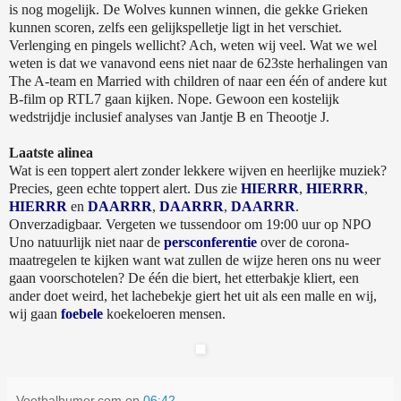
is nog mogelijk. De Wolves kunnen winnen, die gekke Grieken
kunnen scoren, zelfs een gelijkspelletje ligt in het verschiet.
Verlenging en pingels wellicht? Ach, weten wij veel. Wat we wel
weten is dat we vanavond eens niet naar de 623ste herhalingen van
The A-team en Married with children of naar een één of andere kut
B-film op RTL7 gaan kijken. Nope. Gewoon een kostelijk
wedstrijdje inclusief analyses van Jantje B en Theootje J.
Laatste alinea
Wat is een toppert alert zonder lekkere wijven en heerlijke muziek?
Precies, geen echte toppert alert. Dus zie
HIERRR
,
HIERRR
,
HIERRR
en
DAARRR
,
DAARRR
,
DAARRR
.
Onverzadigbaar. Vergeten we tussendoor om 19:00 uur op NPO
Uno natuurlijk niet naar de
persconferentie
over de corona-
maatregelen te kijken want wat zullen de wijze heren ons nu weer
gaan voorschotelen? De één die biert, het etterbakje kliert, een
ander doet weird, het lachebekje giert het uit als een malle en wij,
wij gaan
foebele
koekeloeren mensen.
Voetbalhumor.com
op
06:42