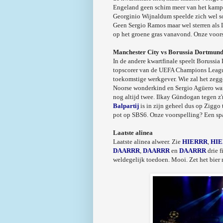
Engeland geen schim meer van het kampio
Georginio Wijnaldum speelde zich wel so
Geen Sergio Ramos maar wel sterren al
op het groene gras vanavond. Onze voor
Manchester City vs Borussia Dortmun
In de andere kwartfinale speelt Borussia
topscorer van de UEFA Champions League 
toekomstige werkgever. Wie zal het zegg
Noorse wonderkind en Sergio Agüero wande
nog altijd twee. Ilkay Gündogan tegen z
Balpartij
is in zijn geheel dus op Ziggo
pot op SBS6. Onze voorspelling? Een spa
Laatste alinea
Laatste alinea alweer. Zie
HIERRR
,
HI
DAARRR
,
DAARRR
en
DAARRR
drie f
weldegelijk toedoen. Mooi. Zet het bier