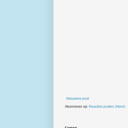
Nieuwere post
Abonneren op:
Reacties posten (Atom)
Contact