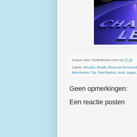
Gepost door
Voetbalhumor.com
op
07:33
Labels:
#mcidor
,
#realiv
,
Borussia Dortmund
Manchester City
,
Real Madrid
,
sbs6
,
topper
Geen opmerkingen:
Een reactie posten