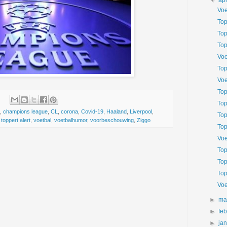
▼
apr
Voe
Top
Top
Top
Voe
Top
Voe
Top
Top
,
champions league
,
CL
,
corona
,
Covid-19
,
Haaland
,
Liverpool
,
Top
,
toppert alert
,
voetbal
,
voetbalhumor
,
voorbeschouwing
,
Ziggo
Top
Voe
Top
Top
Top
Voe
►
ma
►
fe
►
ja