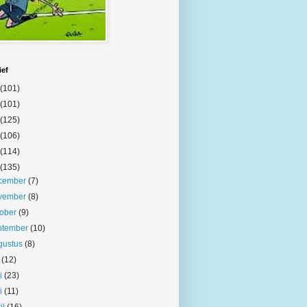
ief
(101)
(101)
(125)
(106)
(114)
(135)
cember
(7)
vember
(8)
tober
(9)
ptember
(10)
gustus
(8)
i
(12)
ni
(23)
i
(11)