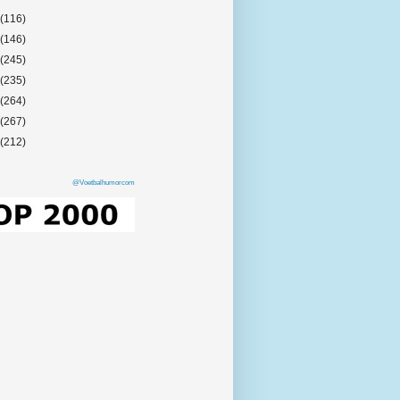
(116)
(146)
(245)
(235)
(264)
(267)
(212)
@Voetbalhumorcom