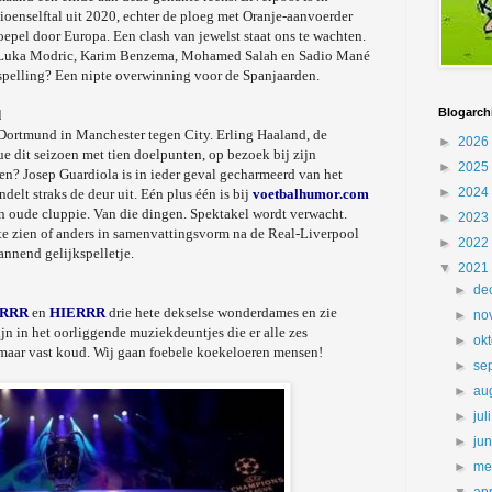
enselftal uit 2020, echter de ploeg met Oranje-aanvoerder
epel door Europa. Een clash van jewelst staat ons te wachten.
s Luka Modric, Karim Benzema, Mohamed Salah en Sadio Mané
spelling? Een nipte overwinning voor de Spanjaarden.
Blogarch
d
 Dortmund in Manchester tegen City. Erling Haaland, de
►
2026
dit seizoen met tien doelpunten, op bezoek bij zijn
►
2025
en? Josep Guardiola is in ieder geval gecharmeerd van het
►
2024
lt straks de deur uit. Eén plus één is bij
voetbalhumor.com
'n oude cluppie. Van die dingen. Spektakel wordt verwacht.
►
2023
 te zien of anders in samenvattingsvorm na de Real-Liverpool
►
2022
nnend gelijkspelletje.
▼
2021
►
de
ERRR
en
HIERRR
drie hete dekselse wonderdames en zie
►
no
ijn in het oorliggende muziekdeuntjes die er alle zes
►
ok
 maar vast koud. Wij gaan foebele koekeloeren mensen!
►
se
►
au
►
jul
►
ju
►
me