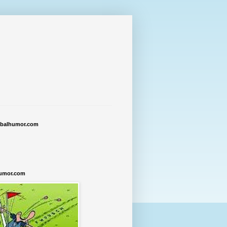
tbalhumor.com
humor.com