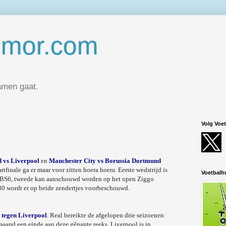
umor.com
amen gaat.
Volg Voe
 vs Liverpool
en
Manchester City vs Borussia Dortmund
finale ga er maar voor zitten hoera hoera. Eerste wedstrijd is
Voetbal
r SBS6, tweede kan aanschouwd worden op het open Ziggo
30 wordt er op beide zendertjes voorbeschouwd.
 tegen Liverpool
. Real bereikte de afgelopen drie seizoenen
maand een einde aan deze gênante reeks. Liverpool is in