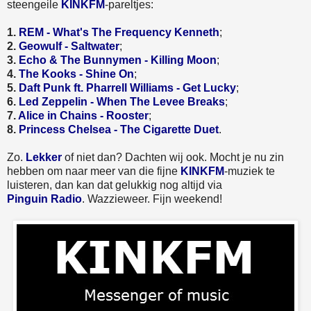
steengeile
KINKFM
-pareltjes:
1.
REM - What's The Frequency Kenneth
;
2.
Geowulf - Saltwater
;
3.
Echo & The Bunnymen - Killing Moon
;
4.
The Kooks - Shine On
;
5.
Daft Punk ft. Pharrell Williams - Get Lucky
;
6.
Led Zeppelin - When The Levee Breaks
;
7.
Alice in Chains - Rooster
;
8.
Princess Chelsea - The Cigarette Duet
.
Zo.
Lekker
of niet dan? Dachten wij ook. Mocht je nu zin
hebben om naar meer van die fijne
KINKFM
-muziek te
luisteren, dan kan dat gelukkig nog altijd via
Pinguin Radio
. Wazzieweer. Fijn weekend!