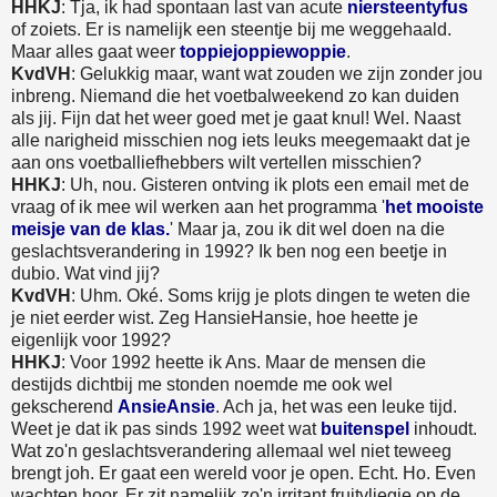
HHKJ
: Tja, ik had spontaan last van acute
niersteentyfus
of zoiets. Er is namelijk een steentje bij me weggehaald.
Maar alles gaat weer
toppiejoppiewoppie
.
KvdVH
: Gelukkig maar, want wat zouden we zijn zonder jou
inbreng. Niemand die het voetbalweekend zo kan duiden
als jij. Fijn dat het weer goed met je gaat knul! Wel. Naast
alle narigheid misschien nog iets leuks meegemaakt dat je
aan ons voetballiefhebbers wilt vertellen misschien?
HHKJ
: Uh, nou. Gisteren ontving ik plots een email met de
vraag of ik mee wil werken aan het programma '
het mooiste
meisje van de klas.
' Maar ja, zou ik dit wel doen na die
geslachtsverandering in 1992? Ik ben nog een beetje in
dubio. Wat vind jij?
KvdVH
: Uhm. Oké. Soms krijg je plots dingen te weten die
je niet eerder wist. Zeg HansieHansie, hoe heette je
eigenlijk voor 1992?
HHKJ
: Voor 1992 heette ik Ans. Maar de mensen die
destijds dichtbij me stonden noemde me ook wel
gekscherend
AnsieAnsie
. Ach ja, het was een leuke tijd.
Weet je dat ik pas sinds 1992 weet wat
buitenspel
inhoudt.
Wat zo'n geslachtsverandering allemaal wel niet teweeg
brengt joh. Er gaat een wereld voor je open. Echt. Ho. Even
wachten hoor. Er zit namelijk zo'n irritant fruitvliegje op de