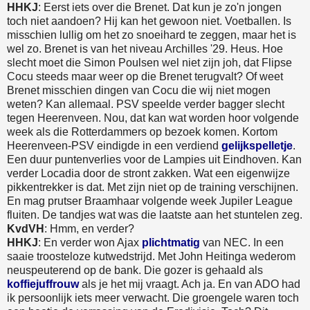
HHKJ
: Eerst iets over die Brenet. Dat kun je zo'n jongen
toch niet aandoen? Hij kan het gewoon niet. Voetballen. Is
misschien lullig om het zo snoeihard te zeggen, maar het is
wel zo. Brenet is van het niveau Archilles '29. Heus. Hoe
slecht moet die Simon Poulsen wel niet zijn joh, dat Flipse
Cocu steeds maar weer op die Brenet terugvalt? Of weet
Brenet misschien dingen van Cocu die wij niet mogen
weten? Kan allemaal. PSV speelde verder bagger slecht
tegen Heerenveen. Nou, dat kan wat worden hoor volgende
week als die Rotterdammers op bezoek komen. Kortom
Heerenveen-PSV eindigde in een verdiend
gelijkspelletje
.
Een duur puntenverlies voor de Lampies uit Eindhoven. Kan
verder Locadia door de stront zakken. Wat een eigenwijze
pikkentrekker is dat. Met zijn niet op de training verschijnen.
En mag prutser Braamhaar volgende week Jupiler League
fluiten. De tandjes wat was die laatste aan het stuntelen zeg.
KvdVH
: Hmm, en verder?
HHKJ
: En verder won Ajax
plichtmatig
van NEC. In een
saaie troosteloze kutwedstrijd. Met John Heitinga wederom
neuspeuterend op de bank. Die gozer is gehaald als
koffiejuffrouw
als je het mij vraagt. Ach ja. En van ADO had
ik persoonlijk iets meer verwacht. Die groengele waren toch