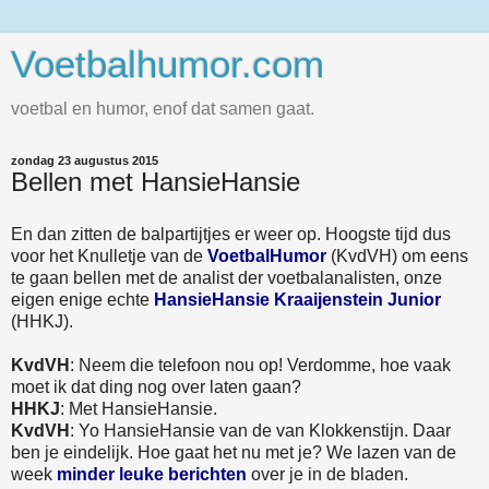
Voetbalhumor.com
voetbal en humor, enof dat samen gaat.
zondag 23 augustus 2015
Bellen met HansieHansie
En dan zitten de balpartijtjes er weer op. Hoogste tijd dus
voor het Knulletje van de
VoetbalHumor
(KvdVH) om eens
te gaan bellen met de analist der voetbalanalisten, onze
eigen enige echte
HansieHansie Kraaijenstein Junior
(HHKJ).
KvdVH
: Neem die telefoon nou op! Verdomme, hoe vaak
moet ik dat ding nog over laten gaan?
HHKJ
: Met HansieHansie.
KvdVH
: Yo HansieHansie van de van Klokkenstijn. Daar
ben je eindelijk. Hoe gaat het nu met je? We lazen van de
week
minder leuke berichten
over je in de bladen.