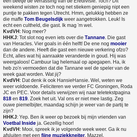
een beetje de verrassing van de Eredivisie. Toch? Dit
weekend wisten ze toch nog net stiekem geniepig nipt een
puntje te pakken tegen Utrecht. Hmm, gelukkig hebben ze
die maffe
Tom Beugelsdijk
weer aangetrokken. Leuk! Is
echt een cultheld, die gast. Ik mag 'm wel.
KvdVH
: Nog meer?
HHKJ
: Tot slot nog even iets over die
Tannane
. Die gast
van Heracles. Vier goals in één helft! De ene nog
mooier
dan de andere. Heeft die gast een nieuwe verkering ofzo?
Echt, alles wat hij aanraakte veranderde in goud. Hij was
weergaloos! Cambuur lag helemaal op apegapen. Ha, ik
heb zo'n vermoeden dat die Tannane wel de speler van de
week gaat worden. Wat jij?
KvdVH
: Dat denk ik ook HansieHansie. Wel, weten we
weer voldoende. Feliciteren we verder FC Groningen, Roda
JC en PEC. Voor details verwijzen wij naar teletekstpagina
818
en
819
. Zoek het uit. Val ons er niet mee lastig. Zeg
ouwe piemelbijter, maandag schijn je weer van de partij te
zijn?
HHKJ
: Yep. Ben ik weer op bezoek bij mijn vrienden van
Voetbal Inside
ja. Gezellig hoor!
KvdVH
: Mooi, spreek ik je volgende week weer. Ga ik nu
afsluiten met een
fijne muziekkneiter
. Mazzel.