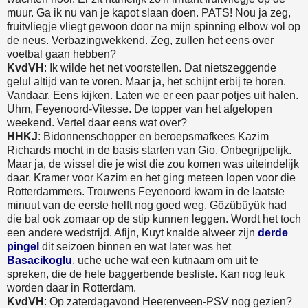
muur. Ga ik nu van je kapot slaan doen. PATS! Nou ja zeg,
fruitvliegje vliegt gewoon door na mijn spinning elbow vol op
de neus. Verbazingwekkend. Zeg, zullen het eens over
voetbal gaan hebben?
KvdVH
: Ik wilde het net voorstellen. Dat nietszeggende
gelul altijd van te voren. Maar ja, het schijnt erbij te horen.
Vandaar. Eens kijken. Laten we er een paar potjes uit halen.
Uhm, Feyenoord-Vitesse. De topper van het afgelopen
weekend. Vertel daar eens wat over?
HHKJ
: Bidonnenschopper en beroepsmafkees Kazim
Richards mocht in de basis starten van Gio. Onbegrijpelijk.
Maar ja, de wissel die je wist die zou komen was uiteindelijk
daar. Kramer voor Kazim en het ging meteen lopen voor die
Rotterdammers. Trouwens Feyenoord kwam in de laatste
minuut van de eerste helft nog goed weg. Gözübüyük had
die bal ook zomaar op de stip kunnen leggen. Wordt het toch
een andere wedstrijd. Afijn, Kuyt knalde alweer zijn
derde
pingel
dit seizoen binnen en wat later was het
Basacikoglu
, uche uche wat een kutnaam om uit te
spreken, die de hele baggerbende besliste. Kan nog leuk
worden daar in Rotterdam.
KvdVH
: Op zaterdagavond Heerenveen-PSV nog gezien?