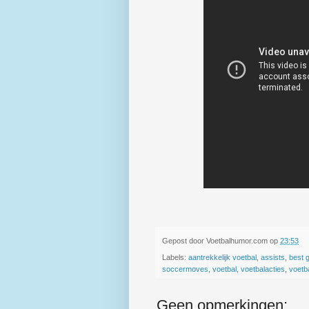
Gepost door
Voetbalhumor.com
op
23:53
Labels:
aantrekkelijk voetbal
,
assists
,
best 
soccermoves
,
voetbal
,
voetbalacties
,
voetb
Geen opmerkingen: