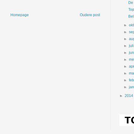
De 
Top
Homepage
Oudere post
Bel
►
ok
►
se
►
au
►
jul
►
ju
►
me
►
apr
►
ma
►
fe
►
ja
►
2014