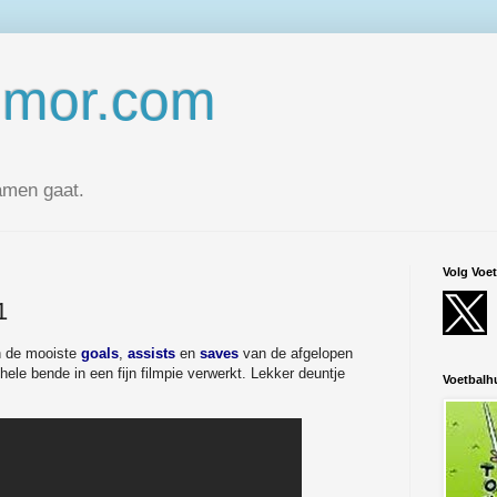
umor.com
amen gaat.
Volg Voe
1
n de mooiste
goals
,
assists
en
saves
van de afgelopen
ele bende in een fijn filmpie verwerkt. Lekker deuntje
Voetbal