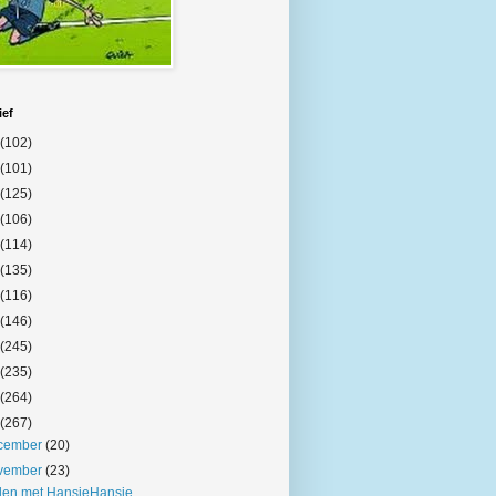
ief
(102)
(101)
(125)
(106)
(114)
(135)
(116)
(146)
(245)
(235)
(264)
(267)
cember
(20)
vember
(23)
len met HansieHansie