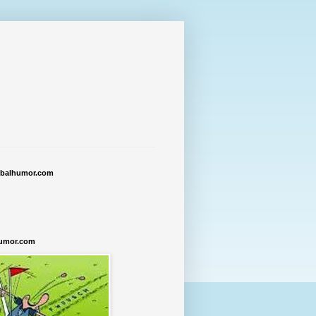
tbalhumor.com
humor.com