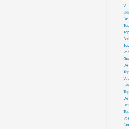
Voe
Goa
De 
Top
Top
Bel
Top
Voe
Goa
De 
Top
Voe
Goa
Top
De 
Bel
Top
Voe
Goa