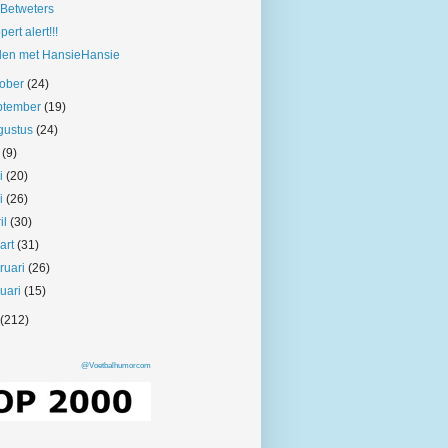
Betweters
pert alert!!!
len met HansieHansie
tober
(24)
ptember
(19)
gustus
(24)
i
(9)
ni
(20)
i
(26)
il
(30)
art
(31)
bruari
(26)
nuari
(15)
(212)
@Voetbalhumorcom