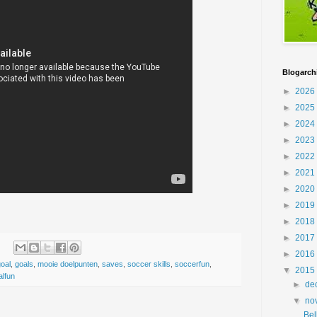
Blogarch
►
2026
►
2025
►
2024
►
2023
►
2022
►
2021
►
2020
►
2019
►
2018
►
2017
►
2016
goal
,
goals
,
mooie doelpunten
,
saves
,
soccer skills
,
soccerfun
,
▼
2015
alfun
►
de
▼
no
Bel