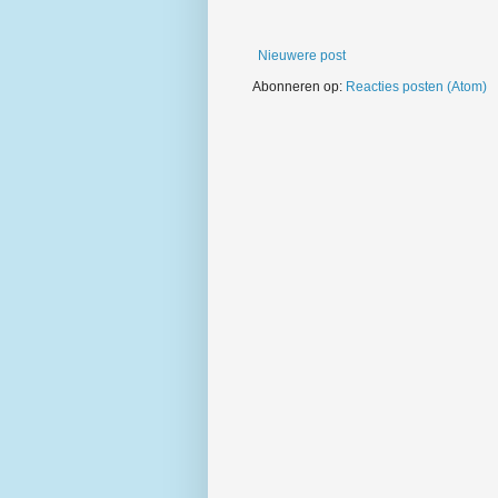
Nieuwere post
Abonneren op:
Reacties posten (Atom)