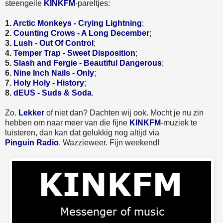
steengeile
KINKFM
-pareltjes:
1.
Arctic Monkeys - Crying Lightning
;
2.
Counting Crows - A Long December
;
3.
Lush - Out Of Control
;
4.
Temper Trap - Sweet Disposition
;
5.
Slash and Fergie - Beautiful Dangerous
;
6.
Nine Inch Nails - Only
;
7.
Holy Holy - History
;
8.
dEUS - Suds & Soda
.
Zo.
Lekker
of niet dan? Dachten wij ook. Mocht je nu zin
hebben om naar meer van die fijne
KINKFM
-muziek te
luisteren, dan kan dat gelukkig nog altijd via
Pinguin Radio
. Wazzieweer. Fijn weekend!