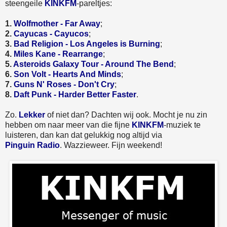
steengeile
KINKFM
-pareltjes:
1.
Wolfmother - Far Away
;
2.
Cayucas - Cayucos
;
3.
Bad Religion - Los Angeles is Burning
;
4.
Miles Kane - Rearrange
;
5.
Asteroids Galaxy Tour - Around The Bend
;
6.
Son Volt - Hearts And Minds
;
7.
Guns N' Roses - Don't Cry
;
8.
Daft Punk - Harder Better Faster
.
Zo.
Lekker
of niet dan? Dachten wij ook. Mocht je nu zin
hebben om naar meer van die fijne
KINKFM
-muziek te
luisteren, dan kan dat gelukkig nog altijd via
Pinguin Radio
. Wazzieweer. Fijn weekend!